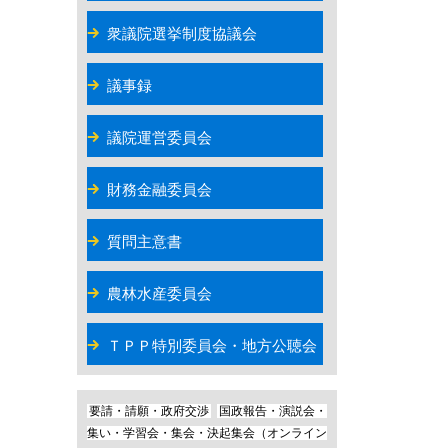
衆議院選挙制度協議会
議事録
議院運営委員会
財務金融委員会
質問主意書
農林水産委員会
ＴＰＰ特別委員会・地方公聴会
要請・請願・政府交渉
国政報告・演説会・
集い・学習会・集会・決起集会（オンライン