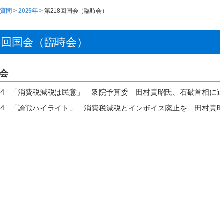
質問
>
2025年
>
第218回国会（臨時会）
18回国会（臨時会）
会
04
「消費税減税は民意」 衆院予算委 田村貴昭氏、石破首相に
04
「論戦ハイライト」 消費税減税とインボイス廃止を 田村貴