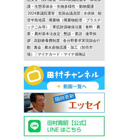
護・生態系保全・生物多様性・動物愛護
2024衆議院選挙
党国会議員団
水俣病
能
登半島地震
廃棄物（廃棄物処理・プラスチ
ックごみ等）
軍拡財源確保法案
食料・農
業・農村基本法改定
懇談・要請
連帯挨
拶
高額療養費制度
各分野要求実現国会行
動
裏金
農水産物流通・加工（卸売市
場）
マイナカード・マイナ保険証