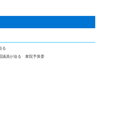
迫る
昭議員が迫る 衆院予算委