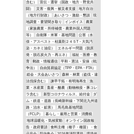
含む）
宣伝・選挙（国政・地方・野党共
闘）
災害・復興・被災者支援
地方自治
（地方行財政）
あいさつ・激励・懇談
現
地調査・要望聞き取り
インボイス
農業
（家族農業・所得補償・農業外国人問題
等）
自衛隊・米軍・基地問題
公害（水
俣・アスベスト・枯葉剤２４５T・大気汚
染・カネミ油症）
エネルギー問題（脱原
発・脱石炭火力・再エネ）
福祉・医療・教
育
郵政・情報通信
平和・憲法・安保（戦
争法）
自由貿易協定（TPP・EPA・FTA）
総会・大会あいさつ
森林・林業（盗伐・違
法伐採含む）
諫早干拓・有明海再生
漁
業・水産業
畜産・酪農（動物検疫・豚コレ
ラ含む）
新型コロナウィルス、給付金
ダ
ム・鉄道・道路（長崎新幹線・下関北九州道
路・治水・鉱害）
馬毛島基地問題
（FCLP）
暮らし・雇用と営業・消費税
地球温暖化・気候変動
オンライン国政報
告・政府要請
食料主権（種子・種苗）・食
品安全
院内集会
2026衆議院選挙
環境保