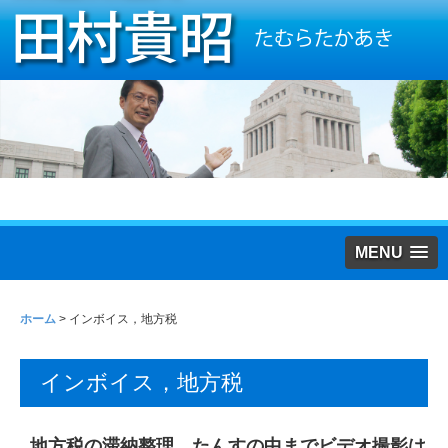
MENU
ホーム
>
インボイス，地方税
インボイス，地方税
地方税の滞納整理 たんすの中までビデオ撮影は