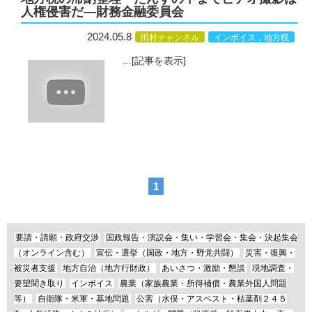
人権侵害だ―財務金融委員会
2024.05.8
田村チャンネル
インボイス，地方税
…
[記事を表示]
1
要請・請願・政府交渉
国政報告・演説会・集い・学習会・集会・決起集会
（オンライン含む）
宣伝・選挙（国政・地方・野党共闘）
災害・復興・
被災者支援
地方自治（地方行財政）
あいさつ・激励・懇談
現地調査・
要望聞き取り
インボイス
農業（家族農業・所得補償・農業外国人問題
等）
自衛隊・米軍・基地問題
公害（水俣・アスベスト・枯葉剤２４５