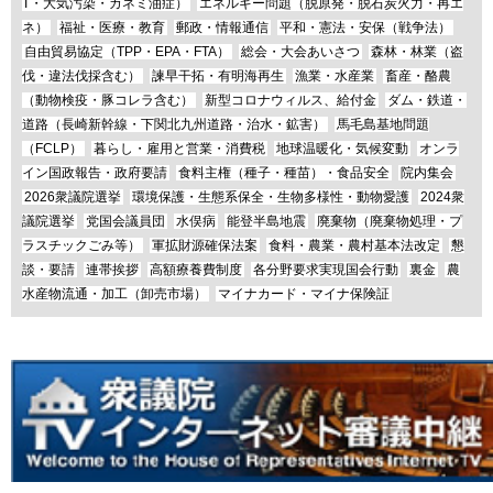
T・大気汚染・カネミ油症）
エネルギー問題（脱原発・脱石炭火力・再エ
ネ）
福祉・医療・教育
郵政・情報通信
平和・憲法・安保（戦争法）
自由貿易協定（TPP・EPA・FTA）
総会・大会あいさつ
森林・林業（盗
伐・違法伐採含む）
諫早干拓・有明海再生
漁業・水産業
畜産・酪農
（動物検疫・豚コレラ含む）
新型コロナウィルス、給付金
ダム・鉄道・
道路（長崎新幹線・下関北九州道路・治水・鉱害）
馬毛島基地問題
（FCLP）
暮らし・雇用と営業・消費税
地球温暖化・気候変動
オンラ
イン国政報告・政府要請
食料主権（種子・種苗）・食品安全
院内集会
2026衆議院選挙
環境保護・生態系保全・生物多様性・動物愛護
2024衆
議院選挙
党国会議員団
水俣病
能登半島地震
廃棄物（廃棄物処理・プ
ラスチックごみ等）
軍拡財源確保法案
食料・農業・農村基本法改定
懇
談・要請
連帯挨拶
高額療養費制度
各分野要求実現国会行動
裏金
農
水産物流通・加工（卸売市場）
マイナカード・マイナ保険証