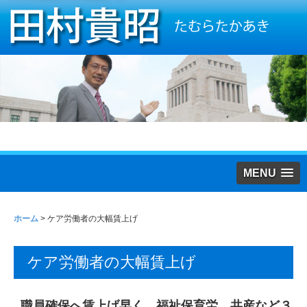
MENU
ホーム
>
ケア労働者の大幅賃上げ
ケア労働者の大幅賃上げ
職員確保へ賃上げ早く 福祉保育労 共産など３