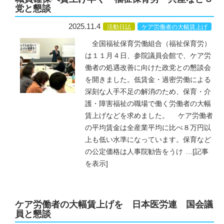
党と懇談
2025.11.4
活動日誌
ケア労働者の大幅賃上げ
全国福祉保育労働組合（福祉保育労）
は１１月４日、参院議員会館で、ケア労
働者の処遇改善に向けた政党との懇談会
を開きました。低賃金・過密労働による
深刻な人手不足の解消のため、保育・介
護・障害福祉の職場で働く労働者の大幅
賃上げなどを求めました。 ケア労働者
の平均賃金は全産業平均に比べ８万円以
上も低い水準になっています。保育など
の公定価格は人事院勧告をうけ
…
[記事
を表示]
ケア労働者の大幅賃上げを 日本医労連 国会議
員と懇談