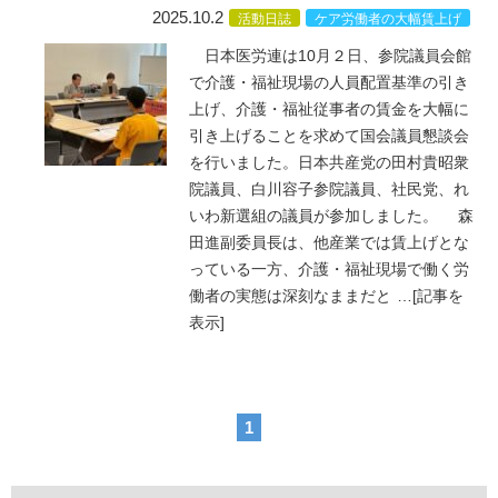
2025.10.2
活動日誌
ケア労働者の大幅賃上げ
日本医労連は10月２日、参院議員会館
で介護・福祉現場の人員配置基準の引き
上げ、介護・福祉従事者の賃金を大幅に
引き上げることを求めて国会議員懇談会
を行いました。日本共産党の田村貴昭衆
院議員、白川容子参院議員、社民党、れ
いわ新選組の議員が参加しました。 森
田進副委員長は、他産業では賃上げとな
っている一方、介護・福祉現場で働く労
働者の実態は深刻なままだと
…
[記事を
表示]
1