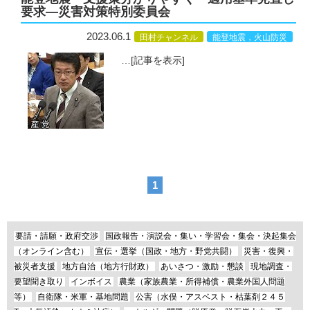
要求—災害対策特別委員会
2023.06.1
田村チャンネル
能登地震，火山防災
…
[記事を表示]
1
要請・請願・政府交渉
国政報告・演説会・集い・学習会・集会・決起集会
（オンライン含む）
宣伝・選挙（国政・地方・野党共闘）
災害・復興・
被災者支援
地方自治（地方行財政）
あいさつ・激励・懇談
現地調査・
要望聞き取り
インボイス
農業（家族農業・所得補償・農業外国人問題
等）
自衛隊・米軍・基地問題
公害（水俣・アスベスト・枯葉剤２４５