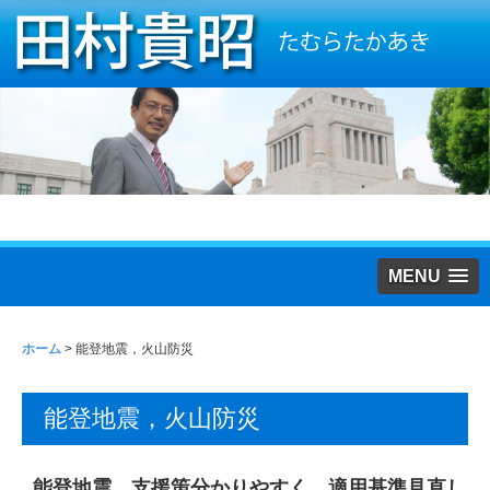
MENU
ホーム
>
能登地震，火山防災
能登地震，火山防災
能登地震 支援策分かりやすく 適用基準見直し