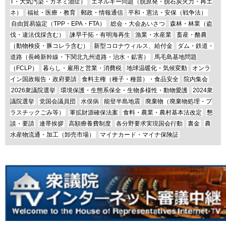
T・大気汚染・カネミ油症）
エネルギー問題（脱原発・脱石炭火力・再エ
ネ）
福祉・医療・教育
郵政・情報通信
平和・憲法・安保（戦争法）
自由貿易協定（TPP・EPA・FTA）
総会・大会あいさつ
森林・林業（盗
伐・違法伐採含む）
諫早干拓・有明海再生
漁業・水産業
畜産・酪農
（動物検疫・豚コレラ含む）
新型コロナウィルス、給付金
ダム・鉄道・
道路（長崎新幹線・下関北九州道路・治水・鉱害）
馬毛島基地問題
（FCLP）
暮らし・雇用と営業・消費税
地球温暖化・気候変動
オンラ
イン国政報告・政府要請
食料主権（種子・種苗）・食品安全
院内集会
2026衆議院選挙
環境保護・生態系保全・生物多様性・動物愛護
2024衆
議院選挙
党国会議員団
水俣病
能登半島地震
廃棄物（廃棄物処理・プ
ラスチックごみ等）
軍拡財源確保法案
食料・農業・農村基本法改定
懇
談・要請
連帯挨拶
高額療養費制度
各分野要求実現国会行動
裏金
農
水産物流通・加工（卸売市場）
マイナカード・マイナ保険証