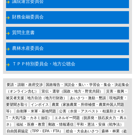
議院運営委員会
財務金融委員会
質問主意書
農林水産委員会
ＴＰＰ特別委員会・地方公聴会
要請・請願・政府交渉
国政報告・演説会・集い・学習会・集会・決起集会
（オンライン含む）
宣伝・選挙（国政・地方・野党共闘）
災害・復興・
被災者支援
地方自治（地方行財政）
あいさつ・激励・懇談
現地調査・
要望聞き取り
インボイス
農業（家族農業・所得補償・農業外国人問題
等）
自衛隊・米軍・基地問題
公害（水俣・アスベスト・枯葉剤２４５
T・大気汚染・カネミ油症）
エネルギー問題（脱原発・脱石炭火力・再エ
ネ）
福祉・医療・教育
郵政・情報通信
平和・憲法・安保（戦争法）
自由貿易協定（TPP・EPA・FTA）
総会・大会あいさつ
森林・林業（盗