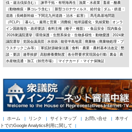
伐・違法伐採含む）
諫早干拓・有明海再生
漁業・水産業
畜産・酪農
（動物検疫・豚コレラ含む）
新型コロナウィルス、給付金
ダム・鉄道・
道路（長崎新幹線・下関北九州道路・治水・鉱害）
馬毛島基地問題
（FCLP）
暮らし・雇用と営業・消費税
地球温暖化・気候変動
オンラ
イン国政報告・政府要請
食料主権（種子・種苗）・食品安全
院内集会
2026衆議院選挙
環境保護・生態系保全・生物多様性・動物愛護
2024衆
議院選挙
党国会議員団
水俣病
能登半島地震
廃棄物（廃棄物処理・プ
ラスチックごみ等）
軍拡財源確保法案
食料・農業・農村基本法改定
懇
談・要請
連帯挨拶
高額療養費制度
各分野要求実現国会行動
裏金
農
水産物流通・加工（卸売市場）
マイナカード・マイナ保険証
ホーム
リンク
サイトマップ
お問い合せ
本サイ
トでのGoogle Analytics利用に関して