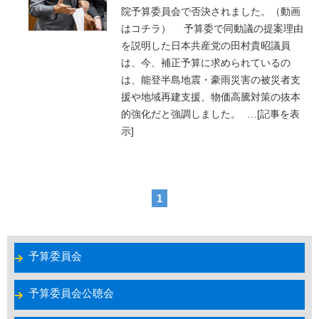
院予算委員会で否決されました。（動画
はコチラ） 予算委で同動議の提案理由
を説明した日本共産党の田村貴昭議員
は、今、補正予算に求められているの
は、能登半島地震・豪雨災害の被災者支
援や地域再建支援、物価高騰対策の抜本
的強化だと強調しました。
…
[記事を表
示]
1
予算委員会
予算委員会公聴会