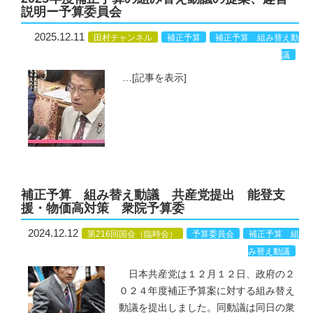
説明ー予算委員会
2025.12.11
田村チャンネル
補正予算
補正予算 組み替え動
議
…
[記事を表示]
補正予算 組み替え動議 共産党提出 能登支
援・物価高対策 衆院予算委
2024.12.12
第216回国会（臨時会）
予算委員会
補正予算 組
み替え動議
日本共産党は１２月１２日、政府の２
０２４年度補正予算案に対する組み替え
動議を提出しました。同動議は同日の衆