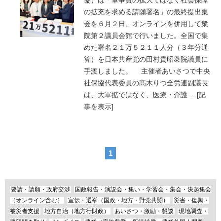
協）は「軍事費の拡大ではなく社会保障
の拡充を求める請願署名」の最終提出集
会を６月２日、オンラインを併用して衆
院第２議員会館で行いました。全国で集
めた署名２１万５２１１人分（３年分通
算）を日本共産党の田村貴昭衆院議員に
手渡しました。 主催者あいさつで中央
社保協代表委員の髙木りつ全労連副議長
は、大軍拡ではなく、医療・介護
…
[記
事を表示]
1
要請・請願・政府交渉
国政報告・演説会・集い・学習会・集会・決起集会
（オンライン含む）
宣伝・選挙（国政・地方・野党共闘）
災害・復興・
被災者支援
地方自治（地方行財政）
あいさつ・激励・懇談
現地調査・