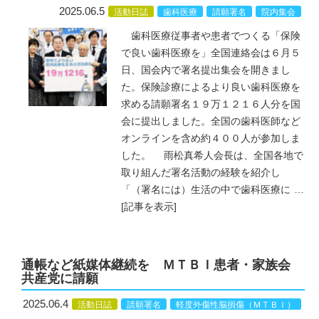
2025.06.5
活動日誌
歯科医療
請願署名
院内集会
歯科医療従事者や患者でつくる「保険
で良い歯科医療を」全国連絡会は６月５
日、国会内で署名提出集会を開きまし
た。保険診療によるより良い歯科医療を
求める請願署名１９万１２１６人分を国
会に提出しました。全国の歯科医師など
オンラインを含め約４００人が参加しま
した。 雨松真希人会長は、全国各地で
取り組んだ署名活動の経験を紹介し
「（署名には）生活の中で歯科医療に
…
[記事を表示]
通帳など紙媒体継続を ＭＴＢＩ患者・家族会
共産党に請願
2025.06.4
活動日誌
請願署名
軽度外傷性脳損傷（ＭＴＢＩ）