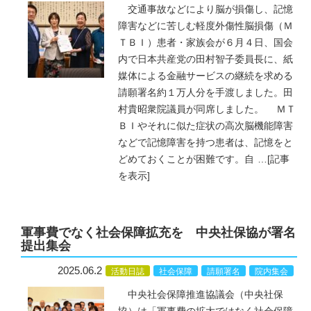
交通事故などにより脳が損傷し、記憶
障害などに苦しむ軽度外傷性脳損傷（Ｍ
ＴＢＩ）患者・家族会が６月４日、国会
内で日本共産党の田村智子委員長に、紙
媒体による金融サービスの継続を求める
請願署名約１万人分を手渡しました。田
村貴昭衆院議員が同席しました。 ＭＴ
ＢＩやそれに似た症状の高次脳機能障害
などで記憶障害を持つ患者は、記憶をと
どめておくことが困難です。自
…
[記事
を表示]
軍事費でなく社会保障拡充を 中央社保協が署名
提出集会
2025.06.2
活動日誌
社会保障
請願署名
院内集会
中央社会保障推進協議会（中央社保