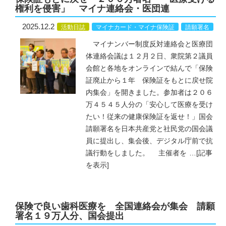
権利を侵害」 マイナ連絡会・医団連
2025.12.2
活動日誌
マイナカード・マイナ保険証
請願署名
マイナンバー制度反対連絡会と医療団
体連絡会議は１２月２日、衆院第２議員
会館と各地をオンラインで結んで「保険
証廃止から１年 保険証をもとに戻せ院
内集会」を開きました。参加者は２０６
万４５４５人分の「安心して医療を受け
たい！従来の健康保険証を返せ！」国会
請願署名を日本共産党と社民党の国会議
員に提出し、集会後、デジタル庁前で抗
議行動をしました。 主催者を
…
[記事
を表示]
保険で良い歯科医療を 全国連絡会が集会 請願
署名１９万人分、国会提出