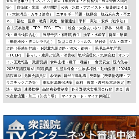
要望聞き取り
インボイス
農業（家族農業・所得補償・農業外国人問題
等）
自衛隊・米軍・基地問題
公害（水俣・アスベスト・枯葉剤２４５
T・大気汚染・カネミ油症）
エネルギー問題（脱原発・脱石炭火力・再エ
ネ）
福祉・医療・教育
郵政・情報通信
平和・憲法・安保（戦争法）
自由貿易協定（TPP・EPA・FTA）
総会・大会あいさつ
森林・林業（盗
伐・違法伐採含む）
諫早干拓・有明海再生
漁業・水産業
畜産・酪農
（動物検疫・豚コレラ含む）
新型コロナウィルス、給付金
ダム・鉄道・
道路（長崎新幹線・下関北九州道路・治水・鉱害）
馬毛島基地問題
（FCLP）
暮らし・雇用と営業・消費税
地球温暖化・気候変動
オンラ
イン国政報告・政府要請
食料主権（種子・種苗）・食品安全
院内集会
2026衆議院選挙
環境保護・生態系保全・生物多様性・動物愛護
2024衆
議院選挙
党国会議員団
水俣病
能登半島地震
廃棄物（廃棄物処理・プ
ラスチックごみ等）
軍拡財源確保法案
食料・農業・農村基本法改定
懇
談・要請
連帯挨拶
高額療養費制度
各分野要求実現国会行動
裏金
農
水産物流通・加工（卸売市場）
マイナカード・マイナ保険証