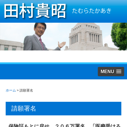
MENU
ホーム
>
請願署名
請願署名
保険証もとに戻せ ２０６万署名 「医療受ける