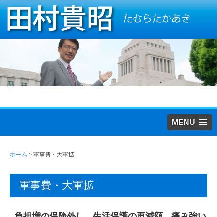
MENU
ホーム
>
軍事費・大軍拡
軍事費・大軍拡
負担増の保険外し 生活保護の再減額 痛み強い