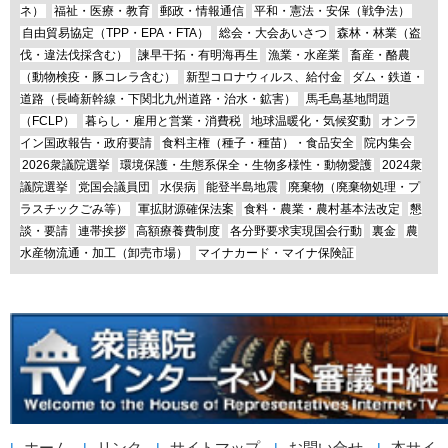
ネ）
福祉・医療・教育
郵政・情報通信
平和・憲法・安保（戦争法）
自由貿易協定（TPP・EPA・FTA）
総会・大会あいさつ
森林・林業（盗
伐・違法伐採含む）
諫早干拓・有明海再生
漁業・水産業
畜産・酪農
（動物検疫・豚コレラ含む）
新型コロナウィルス、給付金
ダム・鉄道・
道路（長崎新幹線・下関北九州道路・治水・鉱害）
馬毛島基地問題
（FCLP）
暮らし・雇用と営業・消費税
地球温暖化・気候変動
オンラ
イン国政報告・政府要請
食料主権（種子・種苗）・食品安全
院内集会
2026衆議院選挙
環境保護・生態系保全・生物多様性・動物愛護
2024衆
議院選挙
党国会議員団
水俣病
能登半島地震
廃棄物（廃棄物処理・プ
ラスチックごみ等）
軍拡財源確保法案
食料・農業・農村基本法改定
懇
談・要請
連帯挨拶
高額療養費制度
各分野要求実現国会行動
裏金
農
水産物流通・加工（卸売市場）
マイナカード・マイナ保険証
ホーム
リンク
サイトマップ
お問い合せ
本サイ