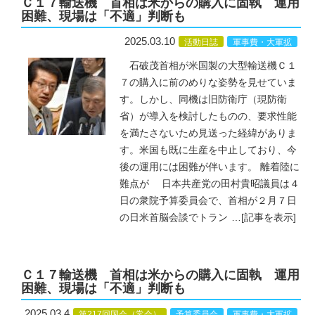
Ｃ１７輸送機 首相は米からの購入に固執 運用
困難、現場は「不適」判断も
2025.03.10
活動日誌
軍事費・大軍拡
石破茂首相が米国製の大型輸送機Ｃ１
７の購入に前のめりな姿勢を見せていま
す。しかし、同機は旧防衛庁（現防衛
省）が導入を検討したものの、要求性能
を満たさないため見送った経緯がありま
す。米国も既に生産を中止しており、今
後の運用には困難が伴います。 離着陸に
難点が 日本共産党の田村貴昭議員は４
日の衆院予算委員会で、首相が２月７日
の日米首脳会談でトラン
…
[記事を表示]
Ｃ１７輸送機 首相は米からの購入に固執 運用
困難、現場は「不適」判断も
2025.03.4
第217回国会（常会）
予算委員会
軍事費・大軍拡