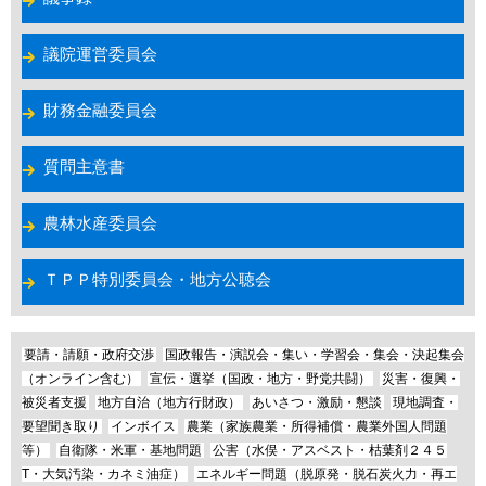
議院運営委員会
財務金融委員会
質問主意書
農林水産委員会
ＴＰＰ特別委員会・地方公聴会
要請・請願・政府交渉
国政報告・演説会・集い・学習会・集会・決起集会
（オンライン含む）
宣伝・選挙（国政・地方・野党共闘）
災害・復興・
被災者支援
地方自治（地方行財政）
あいさつ・激励・懇談
現地調査・
要望聞き取り
インボイス
農業（家族農業・所得補償・農業外国人問題
等）
自衛隊・米軍・基地問題
公害（水俣・アスベスト・枯葉剤２４５
T・大気汚染・カネミ油症）
エネルギー問題（脱原発・脱石炭火力・再エ