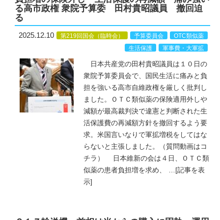
る高市政権 衆院予算委 田村貴昭議員 撤回迫
る
2025.12.10
第219回国会（臨時会）
予算委員会
OTC類似薬
生活保護
軍事費・大軍拡
日本共産党の田村貴昭議員は１０日の
衆院予算委員会で、国民生活に痛みと負
担を強いる高市自維政権を厳しく批判し
ました。ＯＴＣ類似薬の保険適用外しや
減額が最高裁判決で違憲と判断された生
活保護費の再減額方針を撤回するよう要
求。米国言いなりで軍拡増税をしてはな
らないと主張しました。（質問動画はコ
チラ） 日本維新の会は４日、ＯＴＣ類
似薬の患者負担増を求め、
…
[記事を表
示]