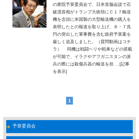
の衆院予算委員会で、日米首脳会談で石
破茂首相がトランプ大統領にＣ１７輸送
機を念頭に米国製の大型輸送機の購入を
表明したとの報道を取り上げ、８・７兆
円の突出した軍事費を含む政府予算案を
厳しく追及しました。（質問動画はコチ
ラ） 同機は戦闘ヘリや戦車などの搭載
が可能で、イラクやアフガニスタンの派
兵の際には殺傷兵器の輸送を担
…
[記事
を表示]
1
予算委員会