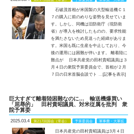
石破茂首相が米国製の大型輸送機Ｃ１
７の購入に前のめりな姿勢を見せていま
す。しかし、同機は旧防衛庁（現防衛
省）が導入を検討したものの、要求性能
を満たさないため見送った経緯がありま
す。米国も既に生産を中止しており、今
後の運用には困難が伴います。 離着陸に
難点が 日本共産党の田村貴昭議員は３
月４日の衆院予算委員会で、首相が２月
７日の日米首脳会談でト
…
[記事を表示]
巨大すぎて離着陸困難なのに… 輸送機爆買い
「屈辱的」 田村貴昭議員、対米従属を批判 衆
院予算委
2025.03.4
第217回国会（常会）
予算委員会
軍事費・大軍拡
日本共産党の田村貴昭議員は3月４日