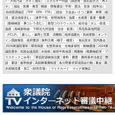
T・大気汚染・カネミ油症）
エネルギー問題（脱原発・脱石炭火力・再エ
ネ）
福祉・医療・教育
郵政・情報通信
平和・憲法・安保（戦争法）
自由貿易協定（TPP・EPA・FTA）
総会・大会あいさつ
森林・林業（盗
伐・違法伐採含む）
諫早干拓・有明海再生
漁業・水産業
畜産・酪農
（動物検疫・豚コレラ含む）
新型コロナウィルス、給付金
ダム・鉄道・
道路（長崎新幹線・下関北九州道路・治水・鉱害）
馬毛島基地問題
（FCLP）
暮らし・雇用と営業・消費税
地球温暖化・気候変動
オンラ
イン国政報告・政府要請
食料主権（種子・種苗）・食品安全
院内集会
2026衆議院選挙
環境保護・生態系保全・生物多様性・動物愛護
2024衆
議院選挙
党国会議員団
水俣病
能登半島地震
廃棄物（廃棄物処理・プ
ラスチックごみ等）
軍拡財源確保法案
食料・農業・農村基本法改定
懇
談・要請
連帯挨拶
高額療養費制度
各分野要求実現国会行動
裏金
農
水産物流通・加工（卸売市場）
マイナカード・マイナ保険証