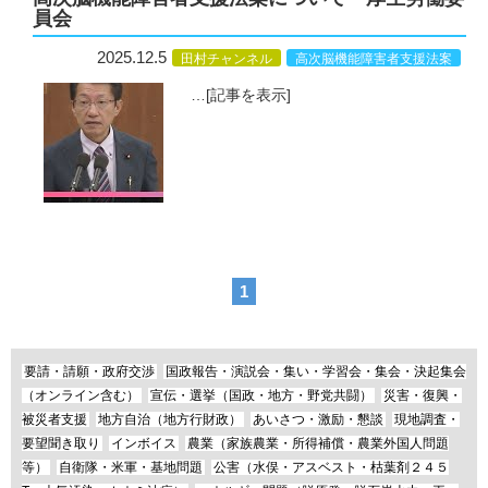
員会
2025.12.5
田村チャンネル
高次脳機能障害者支援法案
…
[記事を表示]
1
要請・請願・政府交渉
国政報告・演説会・集い・学習会・集会・決起集会
（オンライン含む）
宣伝・選挙（国政・地方・野党共闘）
災害・復興・
被災者支援
地方自治（地方行財政）
あいさつ・激励・懇談
現地調査・
要望聞き取り
インボイス
農業（家族農業・所得補償・農業外国人問題
等）
自衛隊・米軍・基地問題
公害（水俣・アスベスト・枯葉剤２４５