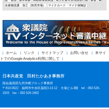
水産物流通・加工（卸売市場）
マイナカード・マイナ保険証
ホーム
リンク
サイトマップ
お問い合せ
本サイ
トでのGoogle Analytics利用に関して
日本共産党 田村たかあき事務所
国会議員団九州沖縄ブロック事務所
〒810-0022 福岡市中央区薬院3-13-12 大場ビル3階 tel：092-526-
1933 fax：092-526-1802