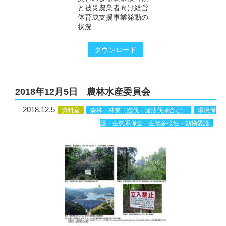
と被災農業者向け経営
体育成支援事業発動の
状況
ダウンロード
2018年12月5日 農林水産委員会
2018.12.5
資料室
森林・林業（盗伐・違法伐採含む）
環境保
護・生態系保全・生物多様性・動物愛護