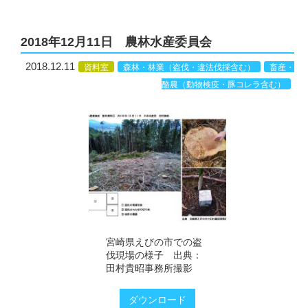
2018年12月11日 農林水産委員会
2018.12.11
資料室
森林・林業（盗伐・違法伐採含む）
畜産・
酪農（動物検疫・豚コレラ含む）
宮崎県えびの市での盗
伐現場の様子 出典：
田村貴昭事務所撮影
ダウンロード