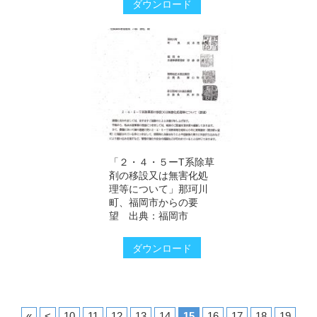
ダウンロード
「２・４・５ーT系除草
剤の移設又は無害化処
理等について」那珂川
町、福岡市からの要
望 出典：福岡市
ダウンロード
«
<
10
11
12
13
14
15
16
17
18
19