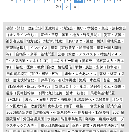
20
>
»
要請・請願・政府交渉
国政報告・演説会・集い・学習会・集会・決起集会
（オンライン含む）
宣伝・選挙（国政・地方・野党共闘）
災害・復興・
被災者支援
地方自治（地方行財政）
あいさつ・激励・懇談
現地調査・
要望聞き取り
インボイス
農業（家族農業・所得補償・農業外国人問題
等）
自衛隊・米軍・基地問題
公害（水俣・アスベスト・枯葉剤２４５
T・大気汚染・カネミ油症）
エネルギー問題（脱原発・脱石炭火力・再エ
ネ）
福祉・医療・教育
郵政・情報通信
平和・憲法・安保（戦争法）
自由貿易協定（TPP・EPA・FTA）
総会・大会あいさつ
森林・林業（盗
伐・違法伐採含む）
諫早干拓・有明海再生
漁業・水産業
畜産・酪農
（動物検疫・豚コレラ含む）
新型コロナウィルス、給付金
ダム・鉄道・
道路（長崎新幹線・下関北九州道路・治水・鉱害）
馬毛島基地問題
（FCLP）
暮らし・雇用と営業・消費税
地球温暖化・気候変動
オンラ
イン国政報告・政府要請
食料主権（種子・種苗）・食品安全
院内集会
2026衆議院選挙
環境保護・生態系保全・生物多様性・動物愛護
2024衆
議院選挙
党国会議員団
水俣病
能登半島地震
廃棄物（廃棄物処理・プ
ラスチックごみ等）
軍拡財源確保法案
食料・農業・農村基本法改定
懇
談・要請
連帯挨拶
高額療養費制度
各分野要求実現国会行動
裏金
農