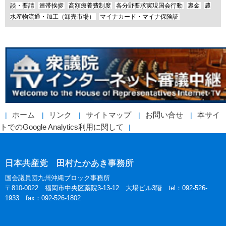
談・要請
連帯挨拶
高額療養費制度
各分野要求実現国会行動
裏金
農
水産物流通・加工（卸売市場）
マイナカード・マイナ保険証
ホーム
リンク
サイトマップ
お問い合せ
本サイ
トでのGoogle Analytics利用に関して
日本共産党 田村たかあき事務所
国会議員団九州沖縄ブロック事務所
〒810-0022 福岡市中央区薬院3-13-12 大場ビル3階 tel：092-526-
1933 fax：092-526-1802