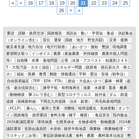
«
<
16
17
18
19
20
21
22
23
24
25
26
>
»
要請・請願・政府交渉
国政報告・演説会・集い・学習会・集会・決起集会
（オンライン含む）
宣伝・選挙（国政・地方・野党共闘）
災害・復興・
被災者支援
地方自治（地方行財政）
あいさつ・激励・懇談
現地調査・
要望聞き取り
インボイス
農業（家族農業・所得補償・農業外国人問題
等）
自衛隊・米軍・基地問題
公害（水俣・アスベスト・枯葉剤２４５
T・大気汚染・カネミ油症）
エネルギー問題（脱原発・脱石炭火力・再エ
ネ）
福祉・医療・教育
郵政・情報通信
平和・憲法・安保（戦争法）
自由貿易協定（TPP・EPA・FTA）
総会・大会あいさつ
森林・林業（盗
伐・違法伐採含む）
諫早干拓・有明海再生
漁業・水産業
畜産・酪農
（動物検疫・豚コレラ含む）
新型コロナウィルス、給付金
ダム・鉄道・
道路（長崎新幹線・下関北九州道路・治水・鉱害）
馬毛島基地問題
（FCLP）
暮らし・雇用と営業・消費税
地球温暖化・気候変動
オンラ
イン国政報告・政府要請
食料主権（種子・種苗）・食品安全
院内集会
2026衆議院選挙
環境保護・生態系保全・生物多様性・動物愛護
2024衆
議院選挙
党国会議員団
水俣病
能登半島地震
廃棄物（廃棄物処理・プ
ラスチックごみ等）
軍拡財源確保法案
食料・農業・農村基本法改定
懇