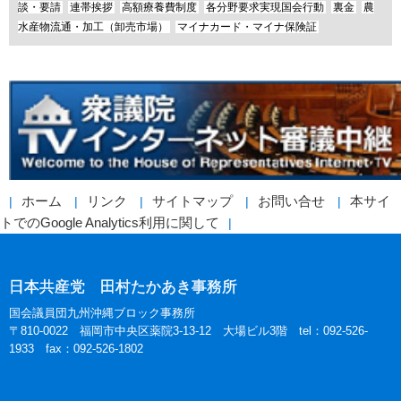
談・要請
連帯挨拶
高額療養費制度
各分野要求実現国会行動
裏金
農
水産物流通・加工（卸売市場）
マイナカード・マイナ保険証
ホーム
リンク
サイトマップ
お問い合せ
本サイ
トでのGoogle Analytics利用に関して
日本共産党 田村たかあき事務所
国会議員団九州沖縄ブロック事務所
〒810-0022 福岡市中央区薬院3-13-12 大場ビル3階 tel：092-526-
1933 fax：092-526-1802