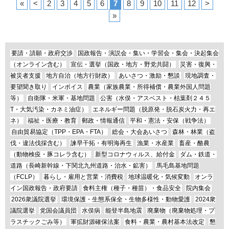
«
<
2
3
4
5
6
7
8
9
10
11
12
>
»
要請・請願・政府交渉
国政報告・演説会・集い・学習会・集会・決起集会
（オンライン含む）
宣伝・選挙（国政・地方・野党共闘）
災害・復興・
被災者支援
地方自治（地方行財政）
あいさつ・激励・懇談
現地調査・
要望聞き取り
インボイス
農業（家族農業・所得補償・農業外国人問題
等）
自衛隊・米軍・基地問題
公害（水俣・アスベスト・枯葉剤２４５
T・大気汚染・カネミ油症）
エネルギー問題（脱原発・脱石炭火力・再エ
ネ）
福祉・医療・教育
郵政・情報通信
平和・憲法・安保（戦争法）
自由貿易協定（TPP・EPA・FTA）
総会・大会あいさつ
森林・林業（盗
伐・違法伐採含む）
諫早干拓・有明海再生
漁業・水産業
畜産・酪農
（動物検疫・豚コレラ含む）
新型コロナウィルス、給付金
ダム・鉄道・
道路（長崎新幹線・下関北九州道路・治水・鉱害）
馬毛島基地問題
（FCLP）
暮らし・雇用と営業・消費税
地球温暖化・気候変動
オンラ
イン国政報告・政府要請
食料主権（種子・種苗）・食品安全
院内集会
2026衆議院選挙
環境保護・生態系保全・生物多様性・動物愛護
2024衆
議院選挙
党国会議員団
水俣病
能登半島地震
廃棄物（廃棄物処理・プ
ラスチックごみ等）
軍拡財源確保法案
食料・農業・農村基本法改定
懇