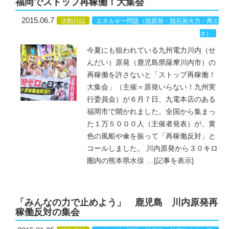
福岡でストップ再稼働！大集会
2015.06.7
活動日誌
エネルギー問題（脱原発・脱石炭火力・再エ
ネ）
今夏にも狙われている九州電力川内（せ
んだい）原発（鹿児島県薩摩川内市）の
再稼働を許さないと「ストップ再稼働！
大集会」（主催＝原発いらない！九州実
行委員会）が６月７日、九電本店のある
福岡市で開かれました。全国から集まっ
た１万５０００人（主催者発表）が、黄
色の風船や傘を振って「再稼働反対」と
コールしました。 川内原発から３０キロ
圏内の熊本県水俣
…
[記事を表示]
「みんなの力で止めよう」 鹿児島 川内原発再
稼働反対の集会