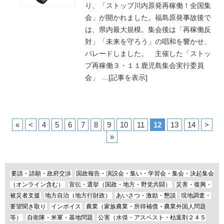
り、「ストップ川内原発再稼働！全国集
会」が開かれました。福島原発事故後で
は、県内最大規模。集会後は「再稼働反
対」「未来を守ろう」の唱和を響かせ、
パレードしました。 主催した「ストッ
プ再稼働３・１１鹿児島集会実行委員
会」
…
[記事を表示]
«
<
4
5
6
7
8
9
10
11
12
13
14
>
»
要請・請願・政府交渉
国政報告・演説会・集い・学習会・集会・決起集会
（オンライン含む）
宣伝・選挙（国政・地方・野党共闘）
災害・復興・
被災者支援
地方自治（地方行財政）
あいさつ・激励・懇談
現地調査・
要望聞き取り
インボイス
農業（家族農業・所得補償・農業外国人問題
等）
自衛隊・米軍・基地問題
公害（水俣・アスベスト・枯葉剤２４５