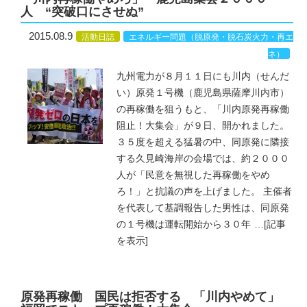
人 “突破口にさせぬ”
2015.08.9
活動日誌
エネルギー問題（脱原発・脱石炭火力・再エ
ネ）
九州電力が８月１１日にも川内（せんだ
い）原発１号機（鹿児島県薩摩川内市）
の再稼働を狙うもと、「川内原発再稼働
阻止！大集会」が９日、開かれました。
３５度を超える猛暑の中、同原発に隣接
する久見崎海岸の会場では、約２０００
人が「民意を無視した再稼働をやめ
ろ！」と抗議の声を上げました。 主催者
を代表して基調報告した男性は、同原発
の１号機は運転開始から３０年
…
[記事
を表示]
原発再稼働 国民は拒否する 「川内やめて」