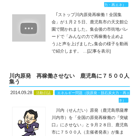
力・再エネ）
｢ストップ川内原発再稼働！全国集
会」が１月２５日、鹿児島市の天文館公
園で開かれました。集会後の市街地パレ
ードで「みんなの力で再稼働を止めよ
う｣と声を上げました｡集会の様子を動画
で紹介します。
…
[記事を表示]
川内原発 再稼働させない 鹿児島に７５００人
集う
2014.09.28
活動日誌
エネルギー問題（脱原発・脱石炭火力・再エ
ネ）
川内（せんだい）原発（鹿児島県薩摩
川内市）を「全国の原発再稼働の『突破
口』にさせない」と９月２８日、鹿児島
市に７５００人（主催者発表）が集ま