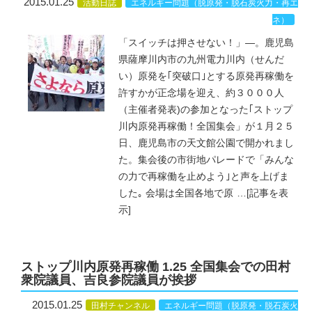
2015.01.25
活動日誌
エネルギー問題（脱原発・脱石炭火力・再エ
ネ）
「スイッチは押させない！」―。鹿児島
県薩摩川内市の九州電力川内（せんだ
い）原発を｢突破口｣とする原発再稼働を
許すかが正念場を迎え、約３０００人
（主催者発表)の参加となった｢ストップ
川内原発再稼働！全国集会」が１月２５
日、鹿児島市の天文館公園で開かれまし
た。集会後の市街地パレードで「みんな
の力で再稼働を止めよう｣と声を上げま
した｡ 会場は全国各地で原
…
[記事を表
示]
ストップ川内原発再稼働 1.25 全国集会での田村
衆院議員、吉良参院議員が挨拶
2015.01.25
田村チャンネル
エネルギー問題（脱原発・脱石炭火