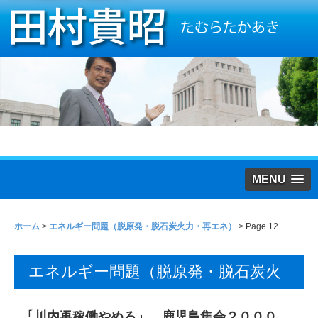
MENU
ホーム
>
エネルギー問題（脱原発・脱石炭火力・再エネ）
> Page 12
エネルギー問題（脱原発・脱石炭火
力・再エネ）
「川内再稼働やめろ」 鹿児島集会２０００