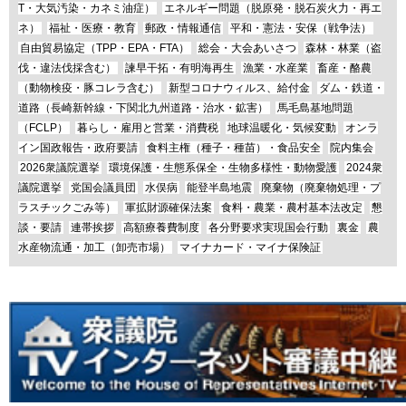
T・大気汚染・カネミ油症）
エネルギー問題（脱原発・脱石炭火力・再エ
ネ）
福祉・医療・教育
郵政・情報通信
平和・憲法・安保（戦争法）
自由貿易協定（TPP・EPA・FTA）
総会・大会あいさつ
森林・林業（盗
伐・違法伐採含む）
諫早干拓・有明海再生
漁業・水産業
畜産・酪農
（動物検疫・豚コレラ含む）
新型コロナウィルス、給付金
ダム・鉄道・
道路（長崎新幹線・下関北九州道路・治水・鉱害）
馬毛島基地問題
（FCLP）
暮らし・雇用と営業・消費税
地球温暖化・気候変動
オンラ
イン国政報告・政府要請
食料主権（種子・種苗）・食品安全
院内集会
2026衆議院選挙
環境保護・生態系保全・生物多様性・動物愛護
2024衆
議院選挙
党国会議員団
水俣病
能登半島地震
廃棄物（廃棄物処理・プ
ラスチックごみ等）
軍拡財源確保法案
食料・農業・農村基本法改定
懇
談・要請
連帯挨拶
高額療養費制度
各分野要求実現国会行動
裏金
農
水産物流通・加工（卸売市場）
マイナカード・マイナ保険証