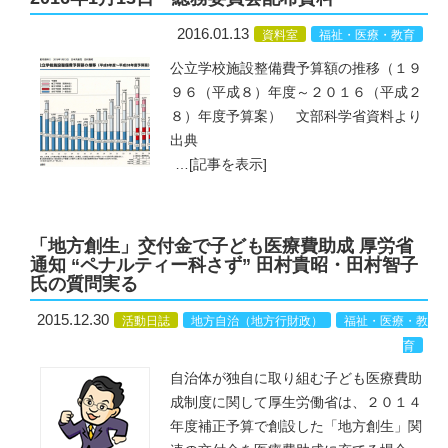
2016.01.13
資料室
福祉・医療・教育
公立学校施設整備費予算額の推移（１９
９６（平成８）年度～２０１６（平成２
８）年度予算案） 文部科学省資料より
出典
…
[記事を表示]
「地方創生」交付金で子ども医療費助成 厚労省
通知 “ペナルティー科さず” 田村貴昭・田村智子
氏の質問実る
2015.12.30
活動日誌
地方自治（地方行財政）
福祉・医療・教
育
自治体が独自に取り組む子ども医療費助
成制度に関して厚生労働省は、２０１４
年度補正予算で創設した「地方創生」関