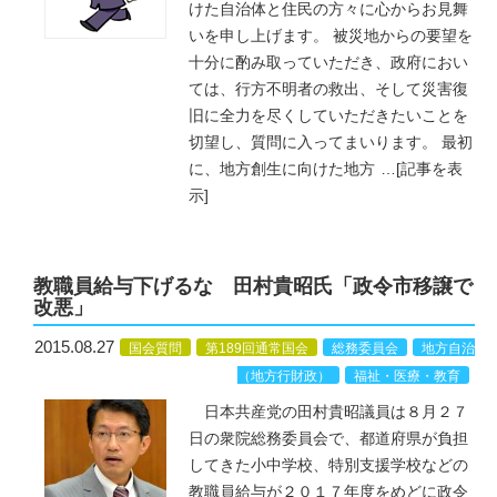
けた自治体と住民の方々に心からお見舞
いを申し上げます。 被災地からの要望を
十分に酌み取っていただき、政府におい
ては、行方不明者の救出、そして災害復
旧に全力を尽くしていただきたいことを
切望し、質問に入ってまいります。 最初
に、地方創生に向けた地方
…
[記事を表
示]
教職員給与下げるな 田村貴昭氏「政令市移譲で
改悪」
2015.08.27
国会質問
第189回通常国会
総務委員会
地方自治
（地方行財政）
福祉・医療・教育
日本共産党の田村貴昭議員は８月２７
日の衆院総務委員会で、都道府県が負担
してきた小中学校、特別支援学校などの
教職員給与が２０１７年度をめどに政令