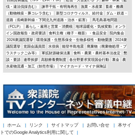
自由貿易協定（TPP・EPA・FTA）
総会・大会あいさつ
森林・林業（盗
伐・違法伐採含む）
諫早干拓・有明海再生
漁業・水産業
畜産・酪農
（動物検疫・豚コレラ含む）
新型コロナウィルス、給付金
ダム・鉄道・
道路（長崎新幹線・下関北九州道路・治水・鉱害）
馬毛島基地問題
（FCLP）
暮らし・雇用と営業・消費税
地球温暖化・気候変動
オンラ
イン国政報告・政府要請
食料主権（種子・種苗）・食品安全
院内集会
2026衆議院選挙
環境保護・生態系保全・生物多様性・動物愛護
2024衆
議院選挙
党国会議員団
水俣病
能登半島地震
廃棄物（廃棄物処理・プ
ラスチックごみ等）
軍拡財源確保法案
食料・農業・農村基本法改定
懇
談・要請
連帯挨拶
高額療養費制度
各分野要求実現国会行動
裏金
農
水産物流通・加工（卸売市場）
マイナカード・マイナ保険証
ホーム
リンク
サイトマップ
お問い合せ
本サイ
トでのGoogle Analytics利用に関して