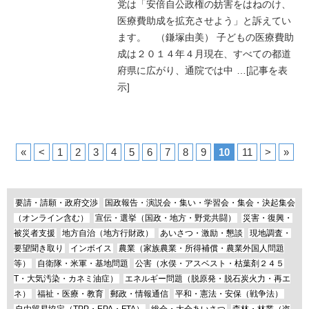
党は「安倍自公政権の妨害をはねのけ、
医療費助成を拡充させよう」と訴えてい
ます。 （鎌塚由美） 子どもの医療費助
成は２０１４年４月現在、すべての都道
府県に広がり、通院では中
…
[記事を表
示]
«
<
1
2
3
4
5
6
7
8
9
10
11
>
»
要請・請願・政府交渉
国政報告・演説会・集い・学習会・集会・決起集会
（オンライン含む）
宣伝・選挙（国政・地方・野党共闘）
災害・復興・
被災者支援
地方自治（地方行財政）
あいさつ・激励・懇談
現地調査・
要望聞き取り
インボイス
農業（家族農業・所得補償・農業外国人問題
等）
自衛隊・米軍・基地問題
公害（水俣・アスベスト・枯葉剤２４５
T・大気汚染・カネミ油症）
エネルギー問題（脱原発・脱石炭火力・再エ
ネ）
福祉・医療・教育
郵政・情報通信
平和・憲法・安保（戦争法）