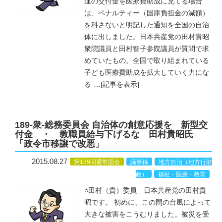
連の交付金を医療費助成に充てる場合
は、ペナルティー（国庫負担金の減額）
を科さないと明記した通知を全国の自治
体に出しました。日本共産党の田村貴昭
衆院議員と田村智子参院議員が質問で求
めていたもの。全国で取り組まれている
子ども医療費助成を拡大していく力にな
る
…
[記事を表示]
189-衆-総務委員会 自治体の創意応援を 新型交
付金 ・ 教職員給与下げるな 田村貴昭氏
「政令市移譲で改悪」
2015.08.27
第189回通常国会
議事録
地方自治（地方行財
政）
福祉・医療・教育
○田村（貴）委員 日本共産党の田村貴
昭です。 初めに、この間の台風によって
大きな被害をこうむりました。被災を受