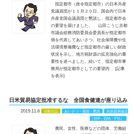
指定都市（政令指定都市）の日本共産
党議員団が１１月２０日、国会内で日本
共産党国会議員団と懇談し、指定都市会
の要望を届けました。 山田こうじ京都
市議会総務消防委員会委員長が指定都市
側を代表してあいさつ。社会保障費や生
活環境整備費など指定都市の厳しい財政
状況を示し、地方税財源の拡充強化の重
要性を述べました。続いて、指定都市事
務局が指定都市としての要望内
…
[記事
を表示]
日米貿易協定批准するな 全国食健連が座り込み
2019.11.6
活動日誌
あいさつ・激励・懇談
自由貿易協定
（TPP・EPA・FTA）
農民、女性、医療などの団体、労働組