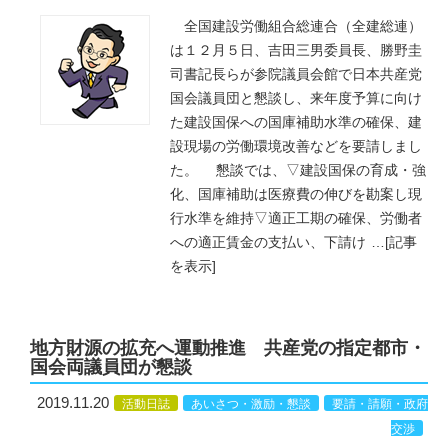
全国建設労働組合総連合（全建総連）
は１２月５日、吉田三男委員長、勝野圭
司書記長らが参院議員会館で日本共産党
国会議員団と懇談し、来年度予算に向け
た建設国保への国庫補助水準の確保、建
設現場の労働環境改善などを要請しまし
た。 懇談では、▽建設国保の育成・強
化、国庫補助は医療費の伸びを勘案し現
行水準を維持▽適正工期の確保、労働者
への適正賃金の支払い、下請け
…
[記事
を表示]
地方財源の拡充へ運動推進 共産党の指定都市・
国会両議員団が懇談
2019.11.20
活動日誌
あいさつ・激励・懇談
要請・請願・政府
交渉