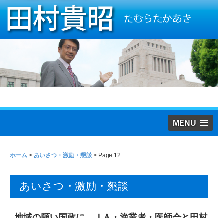
MENU
ホーム
>
あいさつ・激励・懇談
> Page 12
あいさつ・激励・懇談
地域の願い国政に ＪＡ・漁業者・医師会と田村