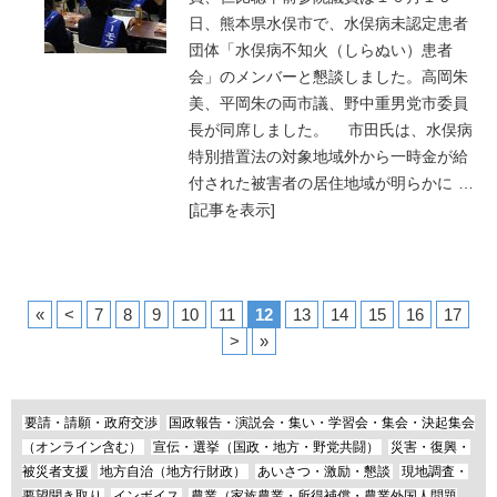
日、熊本県水俣市で、水俣病未認定患者
団体「水俣病不知火（しらぬい）患者
会」のメンバーと懇談しました。高岡朱
美、平岡朱の両市議、野中重男党市委員
長が同席しました。 市田氏は、水俣病
特別措置法の対象地域外から一時金が給
付された被害者の居住地域が明らかに
…
[記事を表示]
«
<
7
8
9
10
11
12
13
14
15
16
17
>
»
要請・請願・政府交渉
国政報告・演説会・集い・学習会・集会・決起集会
（オンライン含む）
宣伝・選挙（国政・地方・野党共闘）
災害・復興・
被災者支援
地方自治（地方行財政）
あいさつ・激励・懇談
現地調査・
要望聞き取り
インボイス
農業（家族農業・所得補償・農業外国人問題