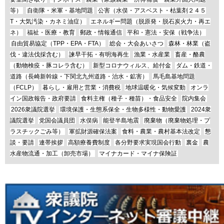
等）
自衛隊・米軍・基地問題
公害（水俣・アスベスト・枯葉剤２４５
T・大気汚染・カネミ油症）
エネルギー問題（脱原発・脱石炭火力・再エ
ネ）
福祉・医療・教育
郵政・情報通信
平和・憲法・安保（戦争法）
自由貿易協定（TPP・EPA・FTA）
総会・大会あいさつ
森林・林業（盗
伐・違法伐採含む）
諫早干拓・有明海再生
漁業・水産業
畜産・酪農
（動物検疫・豚コレラ含む）
新型コロナウィルス、給付金
ダム・鉄道・
道路（長崎新幹線・下関北九州道路・治水・鉱害）
馬毛島基地問題
（FCLP）
暮らし・雇用と営業・消費税
地球温暖化・気候変動
オンラ
イン国政報告・政府要請
食料主権（種子・種苗）・食品安全
院内集会
2026衆議院選挙
環境保護・生態系保全・生物多様性・動物愛護
2024衆
議院選挙
党国会議員団
水俣病
能登半島地震
廃棄物（廃棄物処理・プ
ラスチックごみ等）
軍拡財源確保法案
食料・農業・農村基本法改定
懇
談・要請
連帯挨拶
高額療養費制度
各分野要求実現国会行動
裏金
農
水産物流通・加工（卸売市場）
マイナカード・マイナ保険証