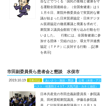
合などでつくる「国民の食糧と健康を守
る運動全国連絡会」（全国食健連）は１
１月６日、衆院外務委員会で実質的な審
議が始まった日米貿易協定・日米デジタ
ル貿易協定の徹底審議と廃案を求めて、
衆院第２議員会館前で座り込み行動を行
いました。 行動には、全国食健連に参
加する団体・労組のほか、環太平洋連携
協定（ＴＰＰ）に反対する行動
…
[記事
を表示]
市田副委員長ら患者会と懇談 水俣市
2019.10.19
活動日誌
あいさつ・激励・懇談
公害（水俣・アス
ベスト・枯葉剤２４５T・大気汚染・カネミ油症）
日本共産党の市田忠義副委員長・参院議
員、田村貴昭衆院議員、伊藤岳参院議
員、仁比聡平前参院議員は１０月１９