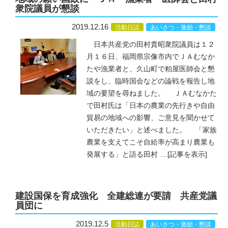
衆院議員が懇談
2019.12.16
活動日誌
あいさつ・激励・懇談
日本共産党の田村貴昭衆院議員は１２
月１６日、福岡県宗像市内でＪＡむなか
たや漁業者と、久山町で粕屋医師会と懇
談をし、臨時国会などの論戦を報告し地
域の要望を尋ねました。 ＪＡむなかた
で田村氏は「日本の農業の先行きや自由
貿易の地域への影響、ご意見を聞かせて
いただきたい」と述べました。 「家族
農業を支えてこそ自給率が高まり農業も
発展する」と語る田村
…
[記事を表示]
建設国保を育成強化 全建総連が要請 共産党議
員団に
2019.12.5
活動日誌
あいさつ・激励・懇談