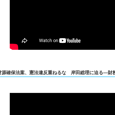
財源確保法案、憲法違反重ねるな 岸田総理に迫る―財