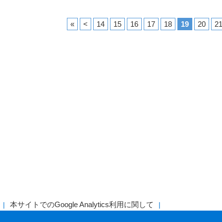
«
<
14
15
16
17
18
19
20
2
本サイトでのGoogle Analytics利用に関して