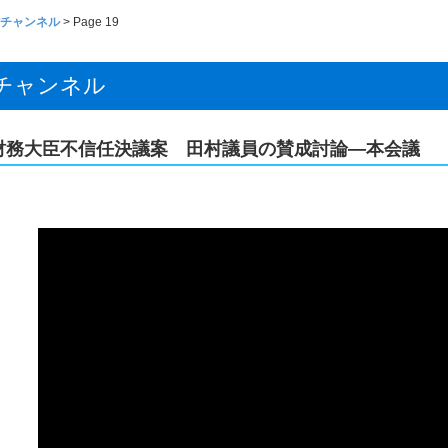
チャンネル
> Page 19
チャンネル
財務大臣不信任決議案 田村議員の賛成討論―本会議