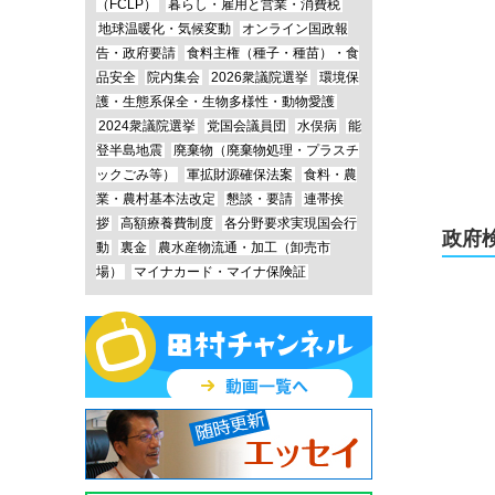
（FCLP）
暮らし・雇用と営業・消費税
地球温暖化・気候変動
オンライン国政報
告・政府要請
食料主権（種子・種苗）・食
品安全
院内集会
2026衆議院選挙
環境保
護・生態系保全・生物多様性・動物愛護
2024衆議院選挙
党国会議員団
水俣病
能
登半島地震
廃棄物（廃棄物処理・プラスチ
ックごみ等）
軍拡財源確保法案
食料・農
業・農村基本法改定
懇談・要請
連帯挨
拶
高額療養費制度
各分野要求実現国会行
政府
動
裏金
農水産物流通・加工（卸売市
場）
マイナカード・マイナ保険証