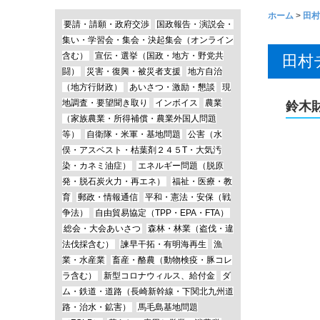
ホーム
>
田村
要請・請願・政府交渉
国政報告・演説会・
集い・学習会・集会・決起集会（オンライン
含む）
宣伝・選挙（国政・地方・野党共
田村
闘）
災害・復興・被災者支援
地方自治
（地方行財政）
あいさつ・激励・懇談
現
地調査・要望聞き取り
インボイス
農業
鈴木
（家族農業・所得補償・農業外国人問題
等）
自衛隊・米軍・基地問題
公害（水
俣・アスベスト・枯葉剤２４５T・大気汚
染・カネミ油症）
エネルギー問題（脱原
発・脱石炭火力・再エネ）
福祉・医療・教
育
郵政・情報通信
平和・憲法・安保（戦
争法）
自由貿易協定（TPP・EPA・FTA）
総会・大会あいさつ
森林・林業（盗伐・違
法伐採含む）
諫早干拓・有明海再生
漁
業・水産業
畜産・酪農（動物検疫・豚コレ
ラ含む）
新型コロナウィルス、給付金
ダ
ム・鉄道・道路（長崎新幹線・下関北九州道
路・治水・鉱害）
馬毛島基地問題