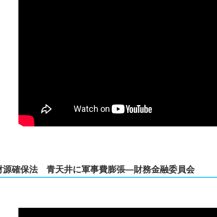
財源確保法 青天井に軍事費膨張―財務金融委員会