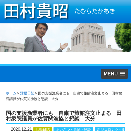
MENU
ホーム
>
活動日誌
>
国の支援漁業者にも 自粛で旅館注文止まる 田村衆
院議員が佐賀関漁協と懇談 大分
国の支援漁業者にも 自粛で旅館注文止まる 田
村衆院議員が佐賀関漁協と懇談 大分
2020.12.21
活動日誌
あいさつ・激励・懇談
新型コロナウィル