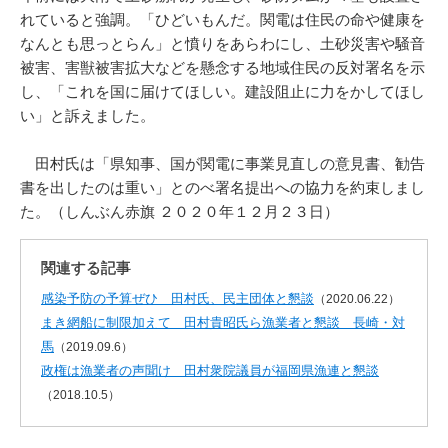
れていると強調。「ひどいもんだ。関電は住民の命や健康を
なんとも思っとらん」と憤りをあらわにし、土砂災害や騒音
被害、害獣被害拡大などを懸念する地域住民の反対署名を示
し、「これを国に届けてほしい。建設阻止に力をかしてほし
い」と訴えました。
田村氏は「県知事、国が関電に事業見直しの意見書、勧告
書を出したのは重い」とのべ署名提出への協力を約束しまし
た。（しんぶん赤旗 ２０２０年１２月２３日）
関連する記事
感染予防の予算ぜひ 田村氏、民主団体と懇談
（2020.06.22）
まき網船に制限加えて 田村貴昭氏ら漁業者と懇談 長崎・対
馬
（2019.09.6）
政権は漁業者の声聞け 田村衆院議員が福岡県漁連と懇談
（2018.10.5）