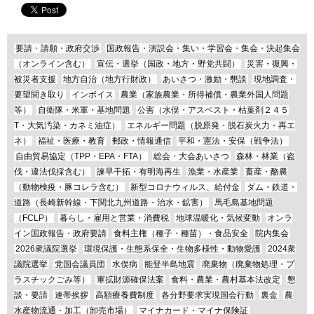
要請・請願・政府交渉
国政報告・演説会・集い・学習会・集会・決起集会
（オンライン含む）
宣伝・選挙（国政・地方・野党共闘）
災害・復興・
被災者支援
地方自治（地方行財政）
あいさつ・激励・懇談
現地調査・
要望聞き取り
インボイス
農業（家族農業・所得補償・農業外国人問題
等）
自衛隊・米軍・基地問題
公害（水俣・アスベスト・枯葉剤２４５
T・大気汚染・カネミ油症）
エネルギー問題（脱原発・脱石炭火力・再エ
ネ）
福祉・医療・教育
郵政・情報通信
平和・憲法・安保（戦争法）
自由貿易協定（TPP・EPA・FTA）
総会・大会あいさつ
森林・林業（盗
伐・違法伐採含む）
諫早干拓・有明海再生
漁業・水産業
畜産・酪農
（動物検疫・豚コレラ含む）
新型コロナウィルス、給付金
ダム・鉄道・
道路（長崎新幹線・下関北九州道路・治水・鉱害）
馬毛島基地問題
（FCLP）
暮らし・雇用と営業・消費税
地球温暖化・気候変動
オンラ
イン国政報告・政府要請
食料主権（種子・種苗）・食品安全
院内集会
2026衆議院選挙
環境保護・生態系保全・生物多様性・動物愛護
2024衆
議院選挙
党国会議員団
水俣病
能登半島地震
廃棄物（廃棄物処理・プ
ラスチックごみ等）
軍拡財源確保法案
食料・農業・農村基本法改定
懇
談・要請
連帯挨拶
高額療養費制度
各分野要求実現国会行動
裏金
農
水産物流通・加工（卸売市場）
マイナカード・マイナ保険証