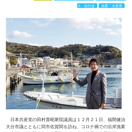
ス、給付金
漁業・水産業
日本共産党の田村貴昭衆院議員は１２月２１日、福間健治
大分市議とともに同市佐賀関を訪ね、コロナ禍での沿岸漁業