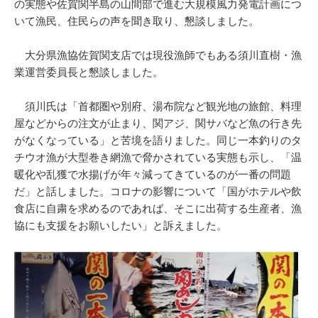
の実態や佐賀関半島の山間部で進む大規模風力発電計画につ
いて漁民、住民らの声を聞き取り、懇談しました。
大分県漁協佐賀関支店では現役漁師でもある須川直樹・漁
業運営委員長と懇談しました。
須川氏は「首都圏や別府、湯布院など観光地の旅館、料理
屋などからの注文が止まり、関アジ、関サバなど魚の行き先
がなくなっている」と苦境を語りました。同じ一本釣りのタ
チウオ漁が大型巻き網漁で脅かされている実態も示し、「温
暖化や乱獲で水揚げが年々減ってきているのが一番の問題
だ」と話しました。コロナの影響について「国がホテルや飲
食店に自粛を求めるのであれば、そこに出荷する生産者、漁
協にも支援をお願いしたい」と訴えました。