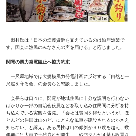
田村氏は「日本の漁獲資源を支えているのは沿岸漁業で
す。国会に漁民のみなさんの声を届ける」と応じました。
関電の風力発電阻止へ協力約束
一尺屋地域では大規模風力発電計画に反対する「自然と一
尺屋を守る会」の会長らと懇談しました。
会長らは口々に、関電が地域住民に十分な説明も行わない
ばかりか一部の自治会役員などを取り込み住民間に分断を持
ち込んでいる実態を告発。「会社は賛同を得たというが、ほ
とんどの住民は山のどこにどんな風車が建設されるのかさえ
知らない」と訴え。ある男性は山の傾斜が３０度を超え、数
年前には大雨で土砂崩れが発生し、砂防ダムが４基も設置さ