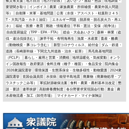
被災者支援
地方自治（地方行財政）
あいさつ・激励・懇談
現地調査・
要望聞き取り
インボイス
農業（家族農業・所得補償・農業外国人問題
等）
自衛隊・米軍・基地問題
公害（水俣・アスベスト・枯葉剤２４５
T・大気汚染・カネミ油症）
エネルギー問題（脱原発・脱石炭火力・再エ
ネ）
福祉・医療・教育
郵政・情報通信
平和・憲法・安保（戦争法）
自由貿易協定（TPP・EPA・FTA）
総会・大会あいさつ
森林・林業（盗
伐・違法伐採含む）
諫早干拓・有明海再生
漁業・水産業
畜産・酪農
（動物検疫・豚コレラ含む）
新型コロナウィルス、給付金
ダム・鉄道・
道路（長崎新幹線・下関北九州道路・治水・鉱害）
馬毛島基地問題
（FCLP）
暮らし・雇用と営業・消費税
地球温暖化・気候変動
オンラ
イン国政報告・政府要請
食料主権（種子・種苗）・食品安全
院内集会
2026衆議院選挙
環境保護・生態系保全・生物多様性・動物愛護
2024衆
議院選挙
党国会議員団
水俣病
能登半島地震
廃棄物（廃棄物処理・プ
ラスチックごみ等）
軍拡財源確保法案
食料・農業・農村基本法改定
懇
談・要請
連帯挨拶
高額療養費制度
各分野要求実現国会行動
裏金
農
水産物流通・加工（卸売市場）
マイナカード・マイナ保険証