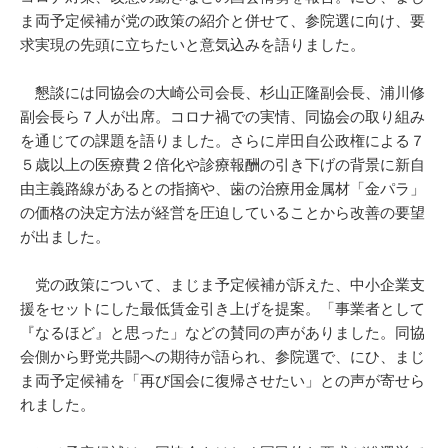
ま両予定候補が党の政策の紹介と併せて、参院選に向け、要
求実現の先頭に立ちたいと意気込みを語りました。
懇談には同協会の大崎公司会長、杉山正隆副会長、浦川修
副会長ら７人が出席。コロナ禍での実情、同協会の取り組み
を通じての課題を語りました。さらに岸田自公政権による７
５歳以上の医療費２倍化や診療報酬の引き下げの背景に新自
由主義路線があるとの指摘や、歯の治療用金属材「金パラ」
の価格の決定方法が経営を圧迫していることから改善の要望
が出ました。
党の政策について、まじま予定候補が訴えた、中小企業支
援をセットにした最低賃金引き上げを提案。「事業者として
『なるほど』と思った」などの賛同の声がありました。同協
会側から野党共闘への期待が語られ、参院選で、にひ、まじ
ま両予定候補を「再び国会に復帰させたい」との声が寄せら
れました。