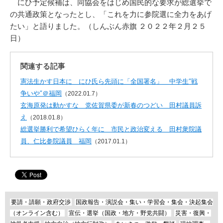
にひ予定候補は、同協会をはじめ国民的な要求が総選挙で
の共通政策となったとし、「これを力に参院選に全力をあげ
たい」と語りました。（しんぶん赤旗 ２０２２年２月２５
日）
関連する記事
憲法生かす日本に にひ氏ら先頭に「全国署名」 中学生″戦
争いや″＠福岡
（2022.01.7）
玄海原発は動かすな 党佐賀県委が新春のつどい 田村議員訴
え
（2018.01.8）
総選挙勝利で希望ひらく年に 市民と政治変える 田村衆院議
員、仁比参院議員 福岡
（2017.01.1）
要請・請願・政府交渉
国政報告・演説会・集い・学習会・集会・決起集会
（オンライン含む）
宣伝・選挙（国政・地方・野党共闘）
災害・復興・