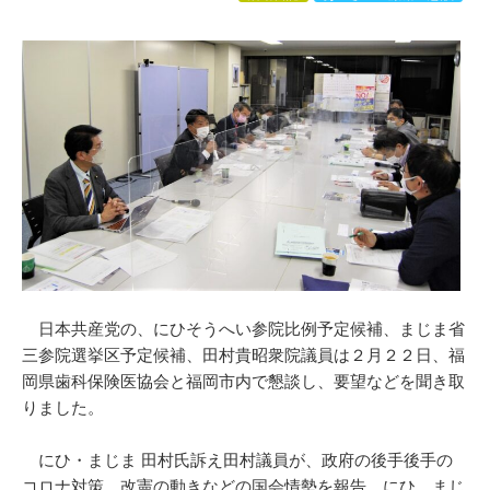
日本共産党の、にひそうへい参院比例予定候補、まじま省
三参院選挙区予定候補、田村貴昭衆院議員は２月２２日、福
岡県歯科保険医協会と福岡市内で懇談し、要望などを聞き取
りました。
にひ・まじま 田村氏訴え田村議員が、政府の後手後手の
コロナ対策、改憲の動きなどの国会情勢を報告。にひ、まじ