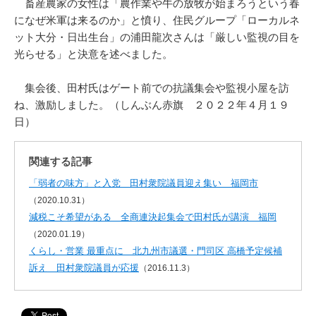
畜産農家の女性は「農作業や牛の放牧が始まろうという春
になぜ米軍は来るのか」と憤り、住民グループ「ローカルネ
ット大分・日出生台」の浦田龍次さんは「厳しい監視の目を
光らせる」と決意を述べました。
集会後、田村氏はゲート前での抗議集会や監視小屋を訪
ね、激励しました。（しんぶん赤旗 ２０２２年４月１９
日）
関連する記事
「弱者の味方」と入党 田村衆院議員迎え集い 福岡市
（2020.10.31）
減税こそ希望がある 全商連決起集会で田村氏が講演 福岡
（2020.01.19）
くらし・営業 最重点に 北九州市議選・門司区 高橋予定候補
訴え 田村衆院議員が応援
（2016.11.3）