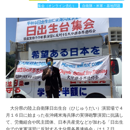
集会（オンライン含む）
自衛隊・米軍・基地問題
大分県の陸上自衛隊日出生台（ひじゅうだい）演習場で４
月１６日に始まった在沖縄米海兵隊の実弾砲撃演習に抗議し
て、労働組合や民主団体、日本共産党などが加わる「日出生
台での米軍演習に反対する大分県各界連絡会」は１７日、