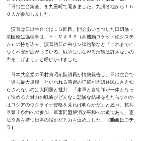
「日出生台集会」を九重町で開きました。九州各地から１５
０人が参加しました。
演習は日出生台では１５回目。開会あいさつした田辺修・
県医療生協理事は、ＨＩＭＡＲＳ（高機動ロケット砲システ
ム）の持ち込み、演習初日の白リン弾砲撃など「これまでに
なく不安が広がっている。戦争につながる演習は許さないの
声を上げよう」と呼びかけました。
日本共産党の田村貴昭衆院議員が情勢報告し、日出生台で
「過去最大規模」といわれる演習の詳細が周辺住民にさえ知
らされないのは大問題と批判。「米軍と自衛隊が一体となっ
て進める力対力の戦略がどんなに悲惨な結果をもたらすのか
はロシアのウクライナ侵略を見れば明らかだ」と述べ、核兵
器禁止条約への参加、軍事同盟解消が平和への道であり、憲
法９条を持つ日本の役割だと力を込めました。
（動画はコチ
ラ）