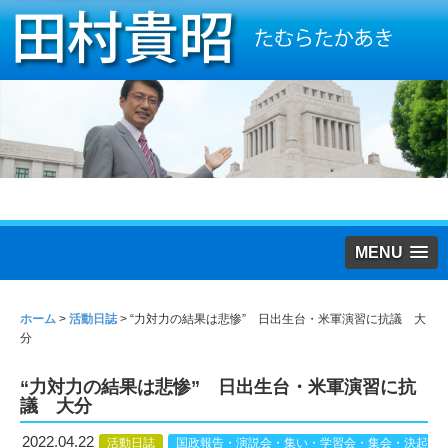
MENU
ホーム
>
活動日誌
>
“力対力の結果は悲惨” 日出生台・米軍演習に抗議 大
分
“力対力の結果は悲惨” 日出生台・米軍演習に抗
議 大分
2022.04.22
活動日誌
国政報告・演説会・集い・学習会・集会・決起