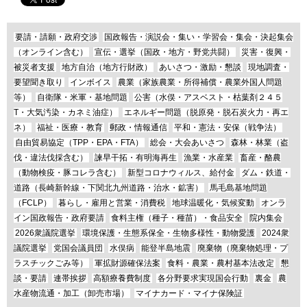
要請・請願・政府交渉
国政報告・演説会・集い・学習会・集会・決起集会
（オンライン含む）
宣伝・選挙（国政・地方・野党共闘）
災害・復興・
被災者支援
地方自治（地方行財政）
あいさつ・激励・懇談
現地調査・
要望聞き取り
インボイス
農業（家族農業・所得補償・農業外国人問題
等）
自衛隊・米軍・基地問題
公害（水俣・アスベスト・枯葉剤２４５
T・大気汚染・カネミ油症）
エネルギー問題（脱原発・脱石炭火力・再エ
ネ）
福祉・医療・教育
郵政・情報通信
平和・憲法・安保（戦争法）
自由貿易協定（TPP・EPA・FTA）
総会・大会あいさつ
森林・林業（盗
伐・違法伐採含む）
諫早干拓・有明海再生
漁業・水産業
畜産・酪農
（動物検疫・豚コレラ含む）
新型コロナウィルス、給付金
ダム・鉄道・
道路（長崎新幹線・下関北九州道路・治水・鉱害）
馬毛島基地問題
（FCLP）
暮らし・雇用と営業・消費税
地球温暖化・気候変動
オンラ
イン国政報告・政府要請
食料主権（種子・種苗）・食品安全
院内集会
2026衆議院選挙
環境保護・生態系保全・生物多様性・動物愛護
2024衆
議院選挙
党国会議員団
水俣病
能登半島地震
廃棄物（廃棄物処理・プ
ラスチックごみ等）
軍拡財源確保法案
食料・農業・農村基本法改定
懇
談・要請
連帯挨拶
高額療養費制度
各分野要求実現国会行動
裏金
農
水産物流通・加工（卸売市場）
マイナカード・マイナ保険証