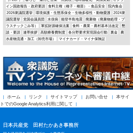
イン国政報告・政府要請
食料主権（種子・種苗）・食品安全
院内集会
2026衆議院選挙
環境保護・生態系保全・生物多様性・動物愛護
2024衆
議院選挙
党国会議員団
水俣病
能登半島地震
廃棄物（廃棄物処理・プ
ラスチックごみ等）
軍拡財源確保法案
食料・農業・農村基本法改定
懇
談・要請
連帯挨拶
高額療養費制度
各分野要求実現国会行動
裏金
農
水産物流通・加工（卸売市場）
マイナカード・マイナ保険証
ホーム
リンク
サイトマップ
お問い合せ
本サイ
トでのGoogle Analytics利用に関して
日本共産党 田村たかあき事務所