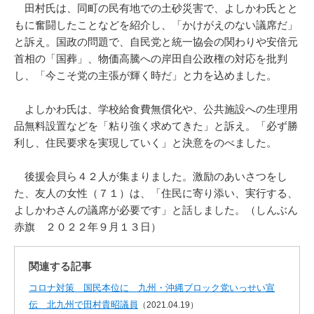
田村氏は、同町の民有地での土砂災害で、よしかわ氏とと
もに奮闘したことなどを紹介し、「かけがえのない議席だ」
と訴え。国政の問題で、自民党と統一協会の関わりや安倍元
首相の「国葬」、物価高騰への岸田自公政権の対応を批判
し、「今こそ党の主張が輝く時だ」と力を込めました。
よしかわ氏は、学校給食費無償化や、公共施設への生理用
品無料設置などを「粘り強く求めてきた」と訴え。「必ず勝
利し、住民要求を実現していく」と決意をのべました。
後援会貝ら４２人が集まりました。激励のあいさつをし
た、友人の女性（７１）は、「住民に寄り添い、実行する、
よしかわさんの議席が必要です」と話しました。（しんぶん
赤旗 ２０２２年９月１３日）
関連する記事
コロナ対策 国民本位に 九州・沖縄ブロック党いっせい宣
伝 北九州で田村貴昭議員
（2021.04.19）