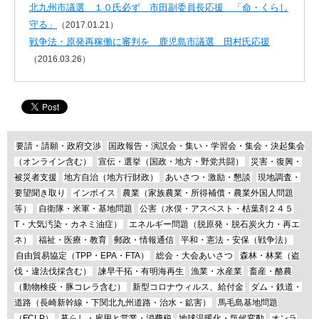
北九州市議選 １０氏必ず 市田副委員長応援 「命・くらし
守る」
（2017.01.21）
戦争法・原発再稼働に審判を 鹿児島市議選 田村氏応援
（2016.03.26）
要請・請願・政府交渉
国政報告・演説会・集い・学習会・集会・決起集会
（オンライン含む）
宣伝・選挙（国政・地方・野党共闘）
災害・復興・
被災者支援
地方自治（地方行財政）
あいさつ・激励・懇談
現地調査・
要望聞き取り
インボイス
農業（家族農業・所得補償・農業外国人問題
等）
自衛隊・米軍・基地問題
公害（水俣・アスベスト・枯葉剤２４５
T・大気汚染・カネミ油症）
エネルギー問題（脱原発・脱石炭火力・再エ
ネ）
福祉・医療・教育
郵政・情報通信
平和・憲法・安保（戦争法）
自由貿易協定（TPP・EPA・FTA）
総会・大会あいさつ
森林・林業（盗
伐・違法伐採含む）
諫早干拓・有明海再生
漁業・水産業
畜産・酪農
（動物検疫・豚コレラ含む）
新型コロナウィルス、給付金
ダム・鉄道・
道路（長崎新幹線・下関北九州道路・治水・鉱害）
馬毛島基地問題
（FCLP）
暮らし・雇用と営業・消費税
地球温暖化・気候変動
オンラ