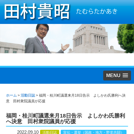
MENU
ホーム
>
活動日誌
>
福岡・桂川町議選来月18日告示 よしかわ氏勝利へ決
意 田村衆院議員が応援
福岡・桂川町議選来月18日告示 よしかわ氏勝利
へ決意 田村衆院議員が応援
2022.09.10
活動日誌
宣伝・選挙（国政・地方・野党共闘）