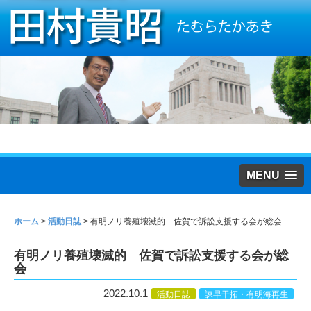
MENU
ホーム
>
活動日誌
>
有明ノリ養殖壊滅的 佐賀で訴訟支援する会が総会
有明ノリ養殖壊滅的 佐賀で訴訟支援する会が総
会
2022.10.1
活動日誌
諫早干拓・有明海再生