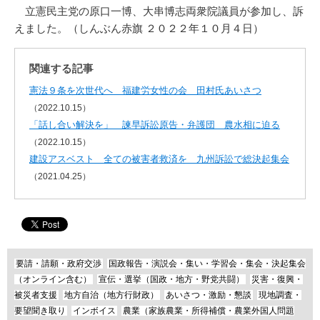
立憲民主党の原口一博、大串博志両衆院議員が参加し、訴
えました。（しんぶん赤旗 ２０２２年１０月４日）
関連する記事
憲法９条を次世代へ 福建労女性の会 田村氏あいさつ
（2022.10.15）
「話し合い解決を」 諫早訴訟原告・弁護団 農水相に迫る
（2022.10.15）
建設アスベスト 全ての被害者救済を 九州訴訟で総決起集会
（2021.04.25）
要請・請願・政府交渉
国政報告・演説会・集い・学習会・集会・決起集会
（オンライン含む）
宣伝・選挙（国政・地方・野党共闘）
災害・復興・
被災者支援
地方自治（地方行財政）
あいさつ・激励・懇談
現地調査・
要望聞き取り
インボイス
農業（家族農業・所得補償・農業外国人問題