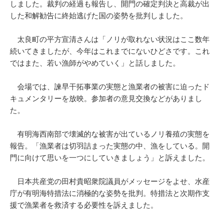
しました。裁判の経過も報告し、開門の確定判決と高裁が出
した和解勧告に終始逃げた国の姿勢を批判しました。
太良町の平方宣清さんは「ノリが取れない状況はここ数年
続いてきましたが、今年はこれまでにないひどさです。これ
ではまた、若い漁師がやめていく」と話しました。
会場では、諫早干拓事業の実態と漁業者の被害に迫ったド
キュメンタリーを放映。参加者の意見交換などがありまし
た。
有明海西南部で壊滅的な被害が出ているノリ養殖の実態を
報告。「漁業者は切羽詰まった実態の中、漁をしている。開
門に向けて思いを一つにしていきましょう」と訴えました。
日本共産党の田村貴昭衆院議員がメッセージをよせ、水産
庁が有明海特措法に消極的な姿勢を批判。特措法と次期作支
援で漁業者を救済する必要性を訴えました。