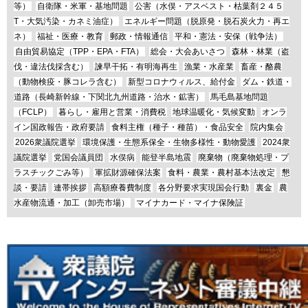
等）
自衛隊・米軍・基地問題
公害（水俣・アスベスト・枯葉剤２４５
T・大気汚染・カネミ油症）
エネルギー問題（脱原発・脱石炭火力・再エ
ネ）
福祉・医療・教育
郵政・情報通信
平和・憲法・安保（戦争法）
自由貿易協定（TPP・EPA・FTA）
総会・大会あいさつ
森林・林業（盗
伐・違法伐採含む）
諫早干拓・有明海再生
漁業・水産業
畜産・酪農
（動物検疫・豚コレラ含む）
新型コロナウィルス、給付金
ダム・鉄道・
道路（長崎新幹線・下関北九州道路・治水・鉱害）
馬毛島基地問題
（FCLP）
暮らし・雇用と営業・消費税
地球温暖化・気候変動
オンラ
イン国政報告・政府要請
食料主権（種子・種苗）・食品安全
院内集会
2026衆議院選挙
環境保護・生態系保全・生物多様性・動物愛護
2024衆
議院選挙
党国会議員団
水俣病
能登半島地震
廃棄物（廃棄物処理・プ
ラスチックごみ等）
軍拡財源確保法案
食料・農業・農村基本法改定
懇
談・要請
連帯挨拶
高額療養費制度
各分野要求実現国会行動
裏金
農
水産物流通・加工（卸売市場）
マイナカード・マイナ保険証