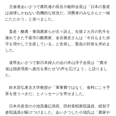
主催者あいさつで農民連の長谷川敏郎会長は「日本の畜産
は崩壊しかねない危機的な状況だ。消費者のみなさんと一緒
にたたかう」と述べました。
畜産・酪農・養鶏農家らが次々訴え。生後２カ月の乳牛を
連れてきた千葉市の酪農家、金谷雅史さんは「今日もまた赤
字を増やして生産している」と告発し、緊急の対策を求めま
した。
連帯あいさつで新日本婦人の会の米山淳子会長は「“農水
省は国産増産へ責任を果たせ”の声を広げよう」と語りまし
た。
鈴木宣弘東京大学教授が「軍事費ではなく、食料にこそ予
算を使うべきだ」とメッセージを寄せました。
日本共産党の小池晃書記局長、田村貴昭衆院議員、紙智子
参院議員が駆けつけました。あいさつした小池氏は「農家や