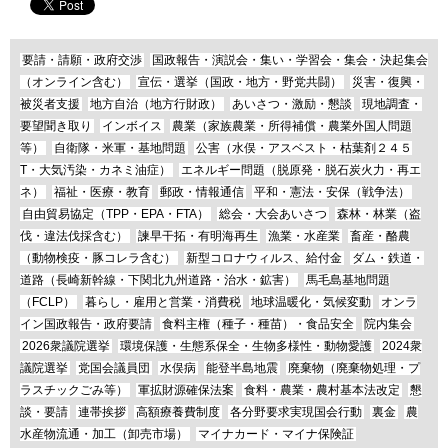
要請・請願・政府交渉
国政報告・演説会・集い・学習会・集会・決起集会
（オンライン含む）
宣伝・選挙（国政・地方・野党共闘）
災害・復興・
被災者支援
地方自治（地方行財政）
あいさつ・激励・懇談
現地調査・
要望聞き取り
インボイス
農業（家族農業・所得補償・農業外国人問題
等）
自衛隊・米軍・基地問題
公害（水俣・アスベスト・枯葉剤２４５
T・大気汚染・カネミ油症）
エネルギー問題（脱原発・脱石炭火力・再エ
ネ）
福祉・医療・教育
郵政・情報通信
平和・憲法・安保（戦争法）
自由貿易協定（TPP・EPA・FTA）
総会・大会あいさつ
森林・林業（盗
伐・違法伐採含む）
諫早干拓・有明海再生
漁業・水産業
畜産・酪農
（動物検疫・豚コレラ含む）
新型コロナウィルス、給付金
ダム・鉄道・
道路（長崎新幹線・下関北九州道路・治水・鉱害）
馬毛島基地問題
（FCLP）
暮らし・雇用と営業・消費税
地球温暖化・気候変動
オンラ
イン国政報告・政府要請
食料主権（種子・種苗）・食品安全
院内集会
2026衆議院選挙
環境保護・生態系保全・生物多様性・動物愛護
2024衆
議院選挙
党国会議員団
水俣病
能登半島地震
廃棄物（廃棄物処理・プ
ラスチックごみ等）
軍拡財源確保法案
食料・農業・農村基本法改定
懇
談・要請
連帯挨拶
高額療養費制度
各分野要求実現国会行動
裏金
農
水産物流通・加工（卸売市場）
マイナカード・マイナ保険証