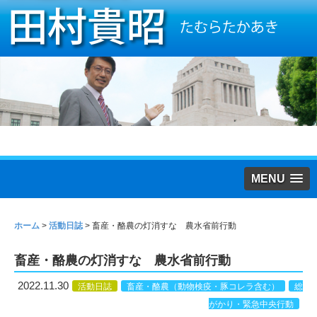
MENU
ホーム
>
活動日誌
>
畜産・酪農の灯消すな 農水省前行動
畜産・酪農の灯消すな 農水省前行動
2022.11.30
活動日誌
畜産・酪農（動物検疫・豚コレラ含む）
総
がかり・緊急中央行動