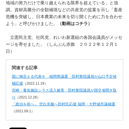
地域の努力だけで乗り越えられる限界を超えている」と強
調。資材高騰分の全額補填などの共産党の提案を示し「畜産
危機を突破し、日本農業の未来を切り開くために力を合わせ
よう」と呼びかけました。
（動画はコチラ）
立憲民主党、社民党、れいわ新選組の各国会議員がメッセ
ージを寄せました。（しんぶん赤旗 ２０２２年１２月１
日）
関連する記事
国に物言える代表を 福岡県議選 田村衆院議員が山口予定候
補応援
（2022.11.19）
宮崎・養魚施設シラス流入被害 田村衆院議員が国交省聞き取
り
（2021.12.28）
「政治を前へ」 空白克服へ田村氏応援 福岡・大野城市議補選
（2021.09.1）