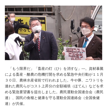
「もう限界だ」「畜産の灯（ひ）を消すな」―。資材暴騰
による畜産・酪農の危機打開を求める緊急中央行動が１１月
３０日、農林水産省前で行われました。牛や豚、ニワトリを
連れた農民らがコスト上昇分の全額補填（ほてん）などを求
める緊急要望書を提出しました。農民運動全国連合会（農民
連）、国民の食糧と健康を守る運動全国連絡会（全国食健
連）が共催。