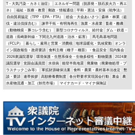
T・大気汚染・カネミ油症）
エネルギー問題（脱原発・脱石炭火力・再エ
ネ）
福祉・医療・教育
郵政・情報通信
平和・憲法・安保（戦争法）
自由貿易協定（TPP・EPA・FTA）
総会・大会あいさつ
森林・林業（盗
伐・違法伐採含む）
諫早干拓・有明海再生
漁業・水産業
畜産・酪農
（動物検疫・豚コレラ含む）
新型コロナウィルス、給付金
ダム・鉄道・
道路（長崎新幹線・下関北九州道路・治水・鉱害）
馬毛島基地問題
（FCLP）
暮らし・雇用と営業・消費税
地球温暖化・気候変動
オンラ
イン国政報告・政府要請
食料主権（種子・種苗）・食品安全
院内集会
2026衆議院選挙
環境保護・生態系保全・生物多様性・動物愛護
2024衆
議院選挙
党国会議員団
水俣病
能登半島地震
廃棄物（廃棄物処理・プ
ラスチックごみ等）
軍拡財源確保法案
食料・農業・農村基本法改定
懇
談・要請
連帯挨拶
高額療養費制度
各分野要求実現国会行動
裏金
農
水産物流通・加工（卸売市場）
マイナカード・マイナ保険証