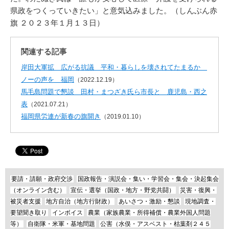
県政をつくっていきたい」と意気込みました。（しんぶん赤
旗 ２０２３年１月１３日）
関連する記事
岸田大軍拡 広がる抗議 平和・暮らしを壊されてたまるか
ノーの声を 福岡
（2022.12.19）
馬毛島問題で懇談 田村・まつざき氏ら市長と 鹿児島・西之
表
（2021.07.21）
福岡県労連が新春の旗開き
（2019.01.10）
要請・請願・政府交渉
国政報告・演説会・集い・学習会・集会・決起集会
（オンライン含む）
宣伝・選挙（国政・地方・野党共闘）
災害・復興・
被災者支援
地方自治（地方行財政）
あいさつ・激励・懇談
現地調査・
要望聞き取り
インボイス
農業（家族農業・所得補償・農業外国人問題
等）
自衛隊・米軍・基地問題
公害（水俣・アスベスト・枯葉剤２４５