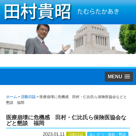
MENU
ホーム
>
活動日誌
>
医療崩壊に危機感 田村・仁比氏ら保険医協会などと
懇談 福岡
医療崩壊に危機感 田村・仁比氏ら保険医協会な
どと懇談 福岡
2023.01.11
活動日誌
あいさつ・激励・懇談