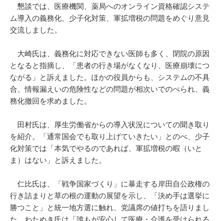
懇談では、医療機関、薬局へのオンライン資格確認システ
ム導入の義務化、少子化対策、軍拡増税の問題をめぐり意見
交流しました。
大崎氏は、義務化に対応できない医師も多く、閉院の原因
となると指摘し、「患者の行き場がなくなり、医療崩壊につ
ながる」と訴えました。ほかの役員からも、システムの不具
合、情報漏えいの危険性などの問題が相次いでのべられ、義
務化撤回を求めました。
田村氏は、厚生労働省からの導入状況についての聞き取り
を紹介。「通常国会でも取り上げていきたい」とのべ、少子
化対策では「本気でやるのであれば、軍拡増税の暇（いと
ま）はない」と訴えました。
仁比氏は、「戦争国家づくり」に暴走する岸田自公政権の
行き詰まりと草の根の運動の展望を示し、「決め手は選挙に
勝つこと」と統一地方選に触れ、党議席の値打ちを語りまし
た。わたぬき氏は「誰もが安心して医療・介護を受けられる