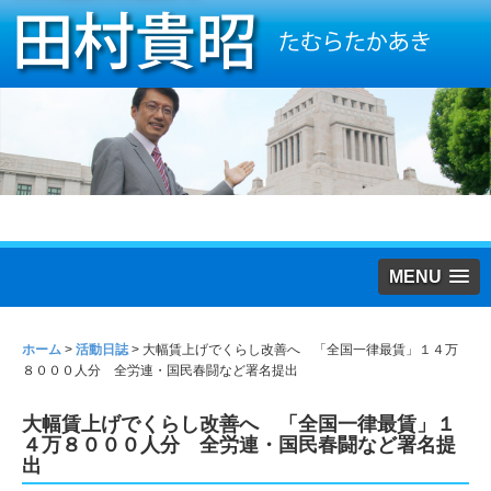
MENU
ホーム
>
活動日誌
>
大幅賃上げでくらし改善へ 「全国一律最賃」１４万
８０００人分 全労連・国民春闘など署名提出
大幅賃上げでくらし改善へ 「全国一律最賃」１
４万８０００人分 全労連・国民春闘など署名提
出