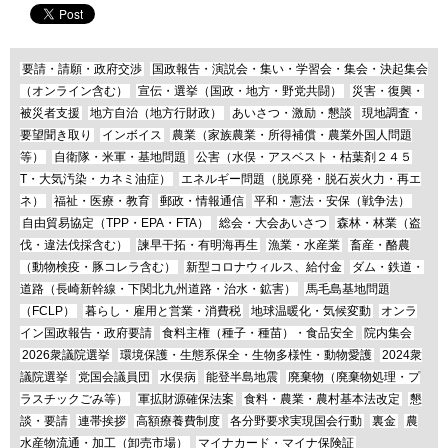
要請・請願・政府交渉
国政報告・演説会・集い・学習会・集会・決起集会
（オンライン含む）
宣伝・選挙（国政・地方・野党共闘）
災害・復興・
被災者支援
地方自治（地方行財政）
あいさつ・激励・懇談
現地調査・
要望聞き取り
インボイス
農業（家族農業・所得補償・農業外国人問題
等）
自衛隊・米軍・基地問題
公害（水俣・アスベスト・枯葉剤２４５
T・大気汚染・カネミ油症）
エネルギー問題（脱原発・脱石炭火力・再エ
ネ）
福祉・医療・教育
郵政・情報通信
平和・憲法・安保（戦争法）
自由貿易協定（TPP・EPA・FTA）
総会・大会あいさつ
森林・林業（盗
伐・違法伐採含む）
諫早干拓・有明海再生
漁業・水産業
畜産・酪農
（動物検疫・豚コレラ含む）
新型コロナウィルス、給付金
ダム・鉄道・
道路（長崎新幹線・下関北九州道路・治水・鉱害）
馬毛島基地問題
（FCLP）
暮らし・雇用と営業・消費税
地球温暖化・気候変動
オンラ
イン国政報告・政府要請
食料主権（種子・種苗）・食品安全
院内集会
2026衆議院選挙
環境保護・生態系保全・生物多様性・動物愛護
2024衆
議院選挙
党国会議員団
水俣病
能登半島地震
廃棄物（廃棄物処理・プ
ラスチックごみ等）
軍拡財源確保法案
食料・農業・農村基本法改定
懇
談・要請
連帯挨拶
高額療養費制度
各分野要求実現国会行動
裏金
農
水産物流通・加工（卸売市場）
マイナカード・マイナ保険証