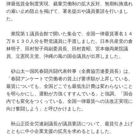
律最低賃金制度実現、裁量労働制の拡大反対、無期転換逃れ
の雇い止め阻止を掲げて、署名提出や議員要請を行いまし
た。
衆院第１議員会館で開いた集会で、全国一律最賃署名１４
万８１３０人分を野党議員に手渡しました。日本共産党の倉
林明子、田村智子両副委員長、田村貴昭、宮本徹両衆院議
員、立憲民主党、沖縄の風の国会議員が出席しました。
砂山太一国民春闘共闘代表幹事（全農協労連委員長）は、
「春闘アンケートで労働者の賃上げ要求額が上昇している。
最賃についても、全国どこでも最低生計費は変わらないこと
を明らかにし、運動が力強くすすんでいる」と強調。「国会
内でも変化をつくっている。全国一律最賃への法改正実現に
向け奮闘しよう」と呼びかけました。
秋山正臣全労連副議長が議員要請について、最賃引き上げ
とともに中小企業支援の拡充を求めるとしました。