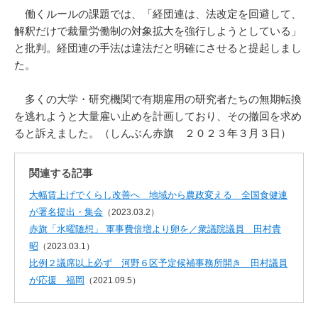
働くルールの課題では、「経団連は、法改定を回避して、
解釈だけで裁量労働制の対象拡大を強行しようとしている」
と批判。経団連の手法は違法だと明確にさせると提起しまし
た。
多くの大学・研究機関で有期雇用の研究者たちの無期転換
を逃れようと大量雇い止めを計画しており、その撤回を求め
ると訴えました。（しんぶん赤旗 ２０２３年３月３日）
関連する記事
大幅賃上げでくらし改善へ 地域から農政変える 全国食健連
が署名提出・集会
（2023.03.2）
赤旗「水曜随想」 軍事費倍増より卵を／衆議院議員 田村貴
昭
（2023.03.1）
比例２議席以上必ず 河野６区予定候補事務所開き 田村議員
が応援 福岡
（2021.09.5）