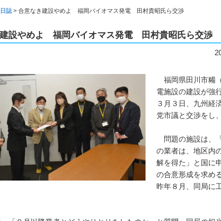
日誌
>
合意なき建設やめよ 福岡バイオマス発電 田村貴昭氏ら交渉
建設やめよ 福岡バイオマス発電 田村貴昭氏ら交渉
2
福岡県田川市糒（
電施設の建設が強
３月３日、九州経
党市議と交渉をし
問題の施設は、「
の業者は、地区内
解を得た」と国に
の合意形成を求め
昨年８月、同局に
。