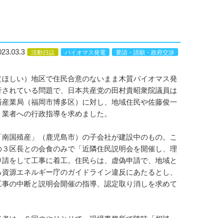
023.03.3
活動日誌
バイオマス発電
要請・請願・政府交渉
ほしい）地区で住民合意のないまま木質バイオマス発
行されている問題で、日本共産党の田村貴昭衆院議員は
済産業局（福岡市博多区）に対し、地域住民や佐藤俊一
、業者への行政指導を求めました。
南国殖産」（鹿児島市）の子会社が建設中のもの。こ
の３区長との会食のみで「近隣住民説明会を開催し、理
申請をして工事に着工。住民らは、虚偽申請で、地域と
る資源エネルギー庁のガイドライン違反にあたるとし、
工事の中断と説明会開催の指導、認定取り消しを求めて