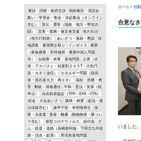
ホーム
>
活動
要請・請願・政府交渉
国政報告・演説会・
集い・学習会・集会・決起集会（オンライン
合意なき
含む）
宣伝・選挙（国政・地方・野党共
闘）
災害・復興・被災者支援
地方自治
（地方行財政）
あいさつ・激励・懇談
現
地調査・要望聞き取り
インボイス
農業
（家族農業・所得補償・農業外国人問題
等）
自衛隊・米軍・基地問題
公害（水
俣・アスベスト・枯葉剤２４５T・大気汚
染・カネミ油症）
エネルギー問題（脱原
発・脱石炭火力・再エネ）
福祉・医療・教
育
郵政・情報通信
平和・憲法・安保（戦
争法）
自由貿易協定（TPP・EPA・FTA）
総会・大会あいさつ
森林・林業（盗伐・違
法伐採含む）
諫早干拓・有明海再生
漁
業・水産業
畜産・酪農（動物検疫・豚コレ
ラ含む）
新型コロナウィルス、給付金
ダ
いました
ム・鉄道・道路（長崎新幹線・下関北九州道
路・治水・鉱害）
馬毛島基地問題