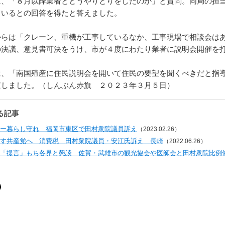
、「８月以降業者とどうやりとりをしたのか」と質問。同局の担当
ているとの回答を得たと答えました。
らは「クレーン、重機が工事しているなか、工事現場で相談会はあ
の決議、意見書可決をうけ、市が４度にわたり業者に説明会開催を
、「南国殖産に住民説明会を開いて住民の要望を聞くべきだと指導
束しました。（しんぶん赤旗 ２０２３年３月５日）
る記事
ー暮らし守れ 福岡市東区で田村衆院議員訴え
（2023.02.26）
す共産党へ 消費税 田村衆院議員・安江氏訴え 長崎
（2022.06.26）
「提言」もち各界と懇談 佐賀・武雄市の観光協会や医師会と田村衆院比例