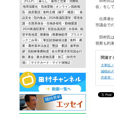
田村氏は
（FCLP）
暮らし・雇用と営業・消費税
会」をし
地球温暖化・気候変動
オンライン国政報
告・政府要請
食料主権（種子・種苗）・食
品安全
院内集会
2026衆議院選挙
環境保
出席者か
護・生態系保全・生物多様性・動物愛護
市議会で
2024衆議院選挙
党国会議員団
水俣病
能
登半島地震
廃棄物（廃棄物処理・プラスチ
田村氏は
ックごみ等）
軍拡財源確保法案
食料・農
視察も約
業・農村基本法改定
懇談・要請
連帯挨
拶
高額療養費制度
各分野要求実現国会行
動
裏金
農水産物流通・加工（卸売市
関連す
場）
マイナカード・マイナ保険証
大軍拡ノ
減税めざ
共産党 