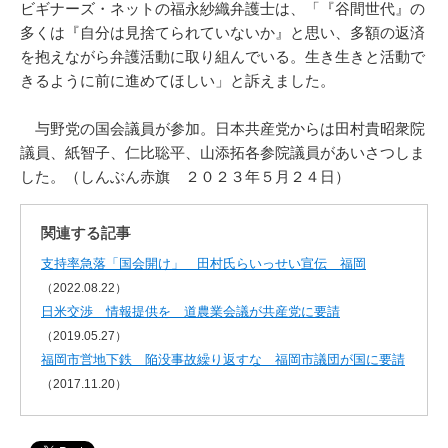
ビギナーズ・ネットの福永紗織弁護士は、「『谷間世代』の
多くは『自分は見捨てられていないか』と思い、多額の返済
を抱えながら弁護活動に取り組んでいる。生き生きと活動で
きるように前に進めてほしい」と訴えました。
与野党の国会議員が参加。日本共産党からは田村貴昭衆院
議員、紙智子、仁比聡平、山添拓各参院議員があいさつしま
した。（しんぶん赤旗 ２０２３年５月２４日）
関連する記事
支持率急落「国会開け」 田村氏らいっせい宣伝 福岡
（2022.08.22）
日米交渉 情報提供を 道農業会議が共産党に要請
（2019.05.27）
福岡市営地下鉄 陥没事故繰り返すな 福岡市議団が国に要請
（2017.11.20）