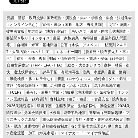
要請・請願・政府交渉
国政報告・演説会・集い・学習会・集会・決起集会
（オンライン含む）
宣伝・選挙（国政・地方・野党共闘）
災害・復興・
被災者支援
地方自治（地方行財政）
あいさつ・激励・懇談
現地調査・
要望聞き取り
インボイス
農業（家族農業・所得補償・農業外国人問題
等）
自衛隊・米軍・基地問題
公害（水俣・アスベスト・枯葉剤２４５
T・大気汚染・カネミ油症）
エネルギー問題（脱原発・脱石炭火力・再エ
ネ）
福祉・医療・教育
郵政・情報通信
平和・憲法・安保（戦争法）
自由貿易協定（TPP・EPA・FTA）
総会・大会あいさつ
森林・林業（盗
伐・違法伐採含む）
諫早干拓・有明海再生
漁業・水産業
畜産・酪農
（動物検疫・豚コレラ含む）
新型コロナウィルス、給付金
ダム・鉄道・
道路（長崎新幹線・下関北九州道路・治水・鉱害）
馬毛島基地問題
（FCLP）
暮らし・雇用と営業・消費税
地球温暖化・気候変動
オンラ
イン国政報告・政府要請
食料主権（種子・種苗）・食品安全
院内集会
2026衆議院選挙
環境保護・生態系保全・生物多様性・動物愛護
2024衆
議院選挙
党国会議員団
水俣病
能登半島地震
廃棄物（廃棄物処理・プ
ラスチックごみ等）
軍拡財源確保法案
食料・農業・農村基本法改定
懇
談・要請
連帯挨拶
高額療養費制度
各分野要求実現国会行動
裏金
農
水産物流通・加工（卸売市場）
マイナカード・マイナ保険証