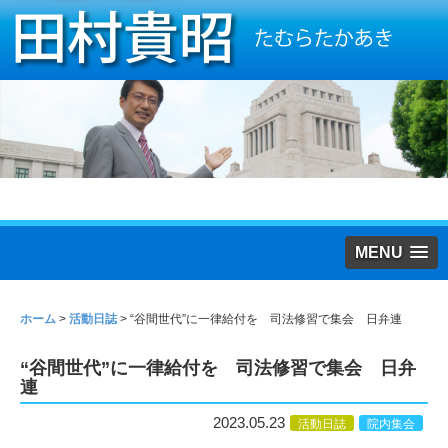
MENU
ホーム
>
活動日誌
>
“谷間世代”に一律給付を 司法修習で集会 日弁連
“谷間世代”に一律給付を 司法修習で集会 日弁
連
2023.05.23
活動日誌
院内集会