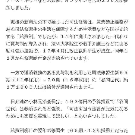
ナーズ・ネットなどの共催。オンラインも含め２５６人が参
加しました。
戦後の新憲法の下で始まった司法修習は、兼業禁止義務が
ある司法修習生の生活を保障するため生活費などを国が支給
する「給費制」でしたが、１１年に廃止されました。代わり
に貸与制が導入され、法科大学院生や若手弁護士などによる
粘り強い運動で、１７年４月に改正裁判所法が成立。同年１
１月から修習給付金が支給されています。
一方で返済義務のある貸与制を利用した司法修習生新６５
期（１１年採用）～７０期（１６年採用）の「谷間世代」約
１万１０００人には給付が適用されません。
日弁連の小林元治会長は、１９３億円の予算措置で「谷間
世代」は救済されると強調。「司法を担う法曹が元気になる
ためにも支援を実現してほしい」とあいさつしました。
給費制廃止の翌年の修習生（６６期・１２年採用）だった