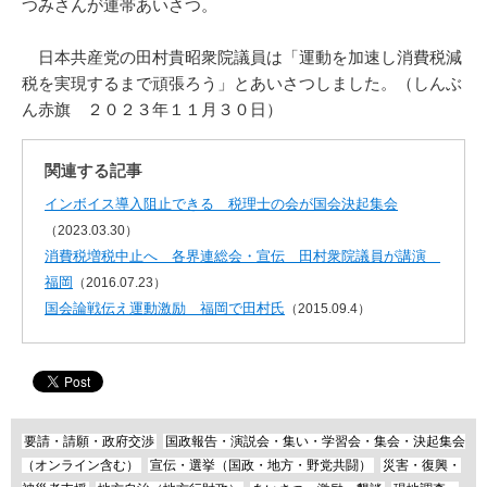
つみさんが連帯あいさつ。
日本共産党の田村貴昭衆院議員は「運動を加速し消費税減
税を実現するまで頑張ろう」とあいさつしました。（しんぶ
ん赤旗 ２０２３年１１月３０日）
関連する記事
インボイス導入阻止できる 税理士の会が国会決起集会
（2023.03.30）
消費税増税中止へ 各界連総会・宣伝 田村衆院議員が講演
福岡
（2016.07.23）
国会論戦伝え運動激励 福岡で田村氏
（2015.09.4）
要請・請願・政府交渉
国政報告・演説会・集い・学習会・集会・決起集会
（オンライン含む）
宣伝・選挙（国政・地方・野党共闘）
災害・復興・