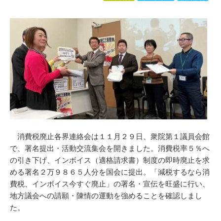
消費税廃止各界連絡会は１１月２９日、衆院第１議員会館
で、署名提出・活動交流集会を開きました。消費税率５％へ
の引き下げ、
インボイス
（適格請求書）制度の即時廃止を求
める署名２万９８６５人分を国会に提出。「減税するなら消
費税、インボイス今すぐ廃止」の署名・宣伝を旺盛に行い、
地方議会への請願・陳情の運動を強めることを確認しまし
た。