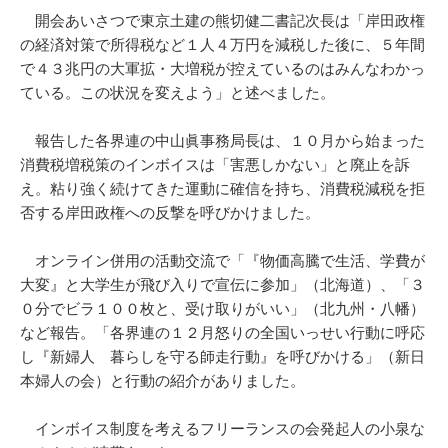
開会あいさつで東京土建の熊切健二書記次長は「岸田政権
の経済対策で所得税など１人４万円を減税した後に、５年間
で４３兆円の大軍拡・大増税が控えているのはみんなわかっ
ている。この状況を変えよう」と述べました。
報告した各界連の中山眞事務局長は、１０月から始まった
消費税増税策のインボイスは「害悪しかない」と廃止を訴
え。粘り強く続けてきた運動に確信を持ち、消費税減税を拒
否する岸田政権への反撃を呼びかけました。
オンライン併用の活動交流で「『物価高騰で生活、学費が
大変』と大学生が飛び入りで宣伝に参加」（北海道）、「３
０分でビラ１００枚と、受け取りがいい」（北九州・八幡）
など報告。「各界連の１２月怒りの全国いっせい行動に呼応
し『新婦人 暮らしを守る師走行動』を呼びかける」（新日
本婦人の会）と行動の紹介がありました。
インボイス制度を考えるフリーランスの会発起人の小泉な