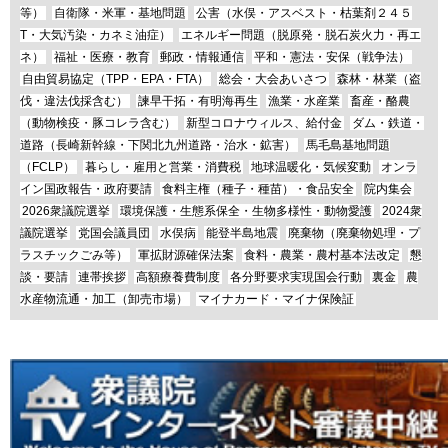
等）
自衛隊・米軍・基地問題
公害（水俣・アスベスト・枯葉剤２４５
T・大気汚染・カネミ油症）
エネルギー問題（脱原発・脱石炭火力・再エ
ネ）
福祉・医療・教育
郵政・情報通信
平和・憲法・安保（戦争法）
自由貿易協定（TPP・EPA・FTA）
総会・大会あいさつ
森林・林業（盗
伐・違法伐採含む）
諫早干拓・有明海再生
漁業・水産業
畜産・酪農
（動物検疫・豚コレラ含む）
新型コロナウィルス、給付金
ダム・鉄道・
道路（長崎新幹線・下関北九州道路・治水・鉱害）
馬毛島基地問題
（FCLP）
暮らし・雇用と営業・消費税
地球温暖化・気候変動
オンラ
イン国政報告・政府要請
食料主権（種子・種苗）・食品安全
院内集会
2026衆議院選挙
環境保護・生態系保全・生物多様性・動物愛護
2024衆
議院選挙
党国会議員団
水俣病
能登半島地震
廃棄物（廃棄物処理・プ
ラスチックごみ等）
軍拡財源確保法案
食料・農業・農村基本法改定
懇
談・要請
連帯挨拶
高額療養費制度
各分野要求実現国会行動
裏金
農
水産物流通・加工（卸売市場）
マイナカード・マイナ保険証