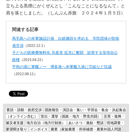
立ち上る黒煙にがくぜんとし「こんなことになるなんて」と
肩を落としました。（しんぶん赤旗 ２０２４年１月５日）
関連する記事
馬毛島への米軍施設計画 白紙撤回を求める 市民団体が防衛
省交渉
（2022.12.1）
子どもの医療費無料化 共産党 拡充に奮闘 妨害する安倍自公
政権
（2015.04.22）
平和の港に軍艦ノー 博多港へ米軍艦入港に労組など抗議
（2012.08.11）
要請・請願・政府交渉
国政報告・演説会・集い・学習会・集会・決起集会
（オンライン含む）
宣伝・選挙（国政・地方・野党共闘）
災害・復興・
被災者支援
地方自治（地方行財政）
あいさつ・激励・懇談
現地調査・
要望聞き取り
インボイス
農業（家族農業・所得補償・農業外国人問題