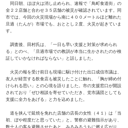
同日朝、ほぼ火は消し止められ、速報で「鳥町食道街」の
全２２店舗と合わせ３５店舗の被災が確認されています。同
市では、今回の火災現場から南に４００メートルほど離れた
旦過（たんが）市場でも、おととし２度、火災が起きていま
す。
調査後、田村氏は、「一日も早い支援と対策が求められ
る」とのべ、「旦過市場での教訓が本当に生かされたのか検
証していかなければならない」と話しました。
火災の報を受け前日も現場に駆け付けた出口成信市議は、
友人が経営する飲食店も被災したことに触れ、「胸が締め付
けられる思い」との心境を語りました。市の支援窓口が開設
されており「ぜひ相談を寄せていただき、党市議団としても
支援に全力をあげる」と力を込めました。
道を挟んで延焼を免れた店舗の店長の女性（４１）は「当
初、ぼや程度だと思っていた」と。警察の避難指示があり、
数十人の客を避難させたあと、みるみるうちに燃え広がり、