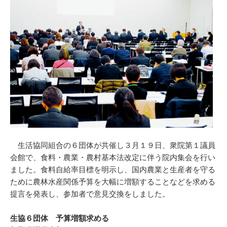
生活協同組合の６団体が共催し３月１９日、衆院第１議員
会館で、食料・農業・農村基本法改定に伴う院内集会を行い
ました。食料自給率目標を明示し、国内農業と生産者を守る
ために農林水産関係予算を大幅に増額することなどを求める
提言を発表し、参加者で意見交換をしました。
生協６団体 予算増額求める