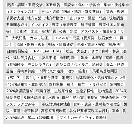
要請・請願・政府交渉
国政報告・演説会・集い・学習会・集会・決起集会
（オンライン含む）
宣伝・選挙（国政・地方・野党共闘）
災害・復興・
被災者支援
地方自治（地方行財政）
あいさつ・激励・懇談
現地調査・
要望聞き取り
インボイス
農業（家族農業・所得補償・農業外国人問題
等）
自衛隊・米軍・基地問題
公害（水俣・アスベスト・枯葉剤２４５
T・大気汚染・カネミ油症）
エネルギー問題（脱原発・脱石炭火力・再エ
ネ）
福祉・医療・教育
郵政・情報通信
平和・憲法・安保（戦争法）
自由貿易協定（TPP・EPA・FTA）
総会・大会あいさつ
森林・林業（盗
伐・違法伐採含む）
諫早干拓・有明海再生
漁業・水産業
畜産・酪農
（動物検疫・豚コレラ含む）
新型コロナウィルス、給付金
ダム・鉄道・
道路（長崎新幹線・下関北九州道路・治水・鉱害）
馬毛島基地問題
（FCLP）
暮らし・雇用と営業・消費税
地球温暖化・気候変動
オンラ
イン国政報告・政府要請
食料主権（種子・種苗）・食品安全
院内集会
2026衆議院選挙
環境保護・生態系保全・生物多様性・動物愛護
2024衆
議院選挙
党国会議員団
水俣病
能登半島地震
廃棄物（廃棄物処理・プ
ラスチックごみ等）
軍拡財源確保法案
食料・農業・農村基本法改定
懇
談・要請
連帯挨拶
高額療養費制度
各分野要求実現国会行動
裏金
農
水産物流通・加工（卸売市場）
マイナカード・マイナ保険証