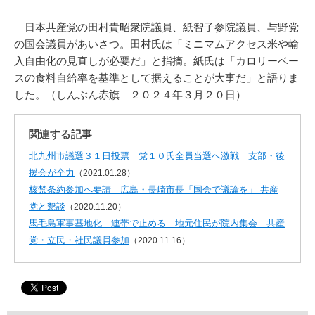
日本共産党の田村貴昭衆院議員、紙智子参院議員、与野党
の国会議員があいさつ。田村氏は「ミニマムアクセス米や輸
入自由化の見直しが必要だ」と指摘。紙氏は「カロリーベー
スの食料自給率を基準として据えることが大事だ」と語りま
した。（しんぶん赤旗 ２０２４年３月２０日）
関連する記事
北九州市議選３１日投票 党１０氏全員当選へ激戦 支部・後
援会が全力
（2021.01.28）
核禁条約参加へ要請 広島・長崎市長「国会で議論を」 共産
党と懇談
（2020.11.20）
馬毛島軍事基地化 連帯で止める 地元住民が院内集会 共産
党・立民・社民議員参加
（2020.11.16）