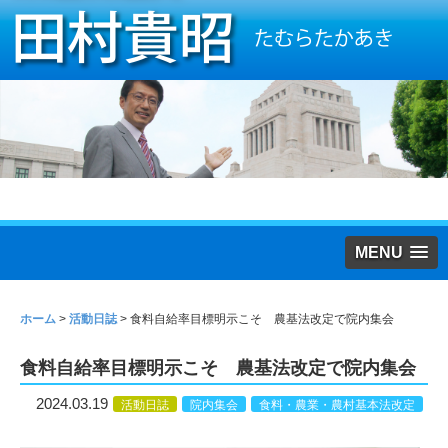
MENU
ホーム
>
活動日誌
>
食料自給率目標明示こそ 農基法改定で院内集会
食料自給率目標明示こそ 農基法改定で院内集会
2024.03.19
活動日誌
院内集会
食料・農業・農村基本法改定