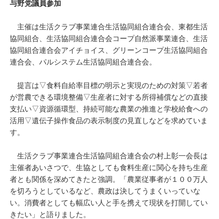
与野党議員参加
主催は生活クラブ事業連合生活協同組合連合会、東都生活
協同組合、生活協同組合連合会コープ自然派事業連合、生活
協同組合連合会アイチョイス、グリーンコープ生活協同組合
連合会、パルシステム生活協同組合連合会。
提言は▽食料自給率目標の明示と実現のための対策▽若者
が営農できる環境整備▽生産者に対する所得補償などの直接
支払い▽資源循環型、持続可能な農業の推進と学校給食への
活用▽遺伝子操作食品の表示制度の見直しなどを求めていま
す。
生活クラブ事業連合生活協同組合連合会の村上彰一会長は
主催者あいさつで、生協としても食料生産に関心を持ち生産
者とも関係を深めてきたと強調。「農業従事者が１００万人
を切ろうとしているなど、農政は決してうまくいっていな
い。消費者としても幅広い人と手を携えて現状を打開してい
きたい」と語りました。