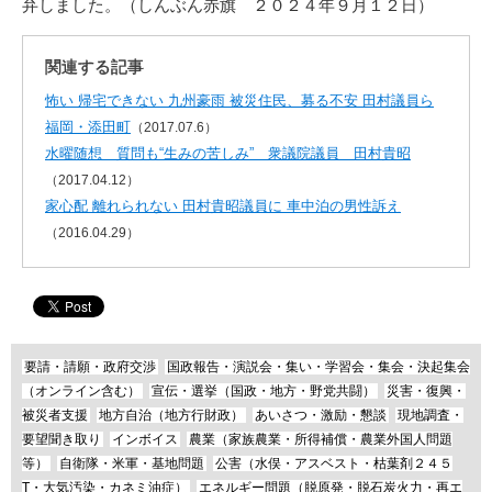
弁しました。（しんぶん赤旗 ２０２４年９月１２日）
関連する記事
怖い 帰宅できない 九州豪雨 被災住民、募る不安 田村議員ら
福岡・添田町
（2017.07.6）
水曜随想 質問も“生みの苦しみ” 衆議院議員 田村貴昭
（2017.04.12）
家心配 離れられない 田村貴昭議員に 車中泊の男性訴え
（2016.04.29）
要請・請願・政府交渉
国政報告・演説会・集い・学習会・集会・決起集会
（オンライン含む）
宣伝・選挙（国政・地方・野党共闘）
災害・復興・
被災者支援
地方自治（地方行財政）
あいさつ・激励・懇談
現地調査・
要望聞き取り
インボイス
農業（家族農業・所得補償・農業外国人問題
等）
自衛隊・米軍・基地問題
公害（水俣・アスベスト・枯葉剤２４５
T・大気汚染・カネミ油症）
エネルギー問題（脱原発・脱石炭火力・再エ