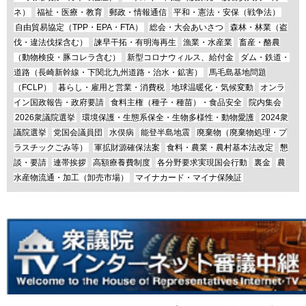
ネ）
福祉・医療・教育
郵政・情報通信
平和・憲法・安保（戦争法）
自由貿易協定（TPP・EPA・FTA）
総会・大会あいさつ
森林・林業（盗
伐・違法伐採含む）
諫早干拓・有明海再生
漁業・水産業
畜産・酪農
（動物検疫・豚コレラ含む）
新型コロナウィルス、給付金
ダム・鉄道・
道路（長崎新幹線・下関北九州道路・治水・鉱害）
馬毛島基地問題
（FCLP）
暮らし・雇用と営業・消費税
地球温暖化・気候変動
オンラ
イン国政報告・政府要請
食料主権（種子・種苗）・食品安全
院内集会
2026衆議院選挙
環境保護・生態系保全・生物多様性・動物愛護
2024衆
議院選挙
党国会議員団
水俣病
能登半島地震
廃棄物（廃棄物処理・プ
ラスチックごみ等）
軍拡財源確保法案
食料・農業・農村基本法改定
懇
談・要請
連帯挨拶
高額療養費制度
各分野要求実現国会行動
裏金
農
水産物流通・加工（卸売市場）
マイナカード・マイナ保険証