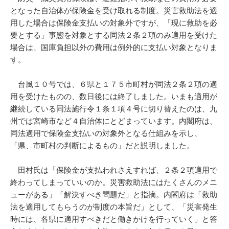
となった自治体が保険金を受け取れる制度。災害救助法を適
用した場合は保険金支払いの対象外ですが、「現に救助を必
要とする」事態を対象とする同法２条２項のみ適用を受けた
場合は、国庫負担以外の費用は例外的に支払い対象となりま
す。
台風１０号では、６県と１７５市町村が同法２条２項の適
用を受けたものの、数日後には終了しました。いまも適用が
継続している同法施行令１条１項４号に切り替えたのは、九
州では宮崎市など４自治体にとどまっています。内閣府は、
同法適用で保険金支払いの対象外となる仕組みを示し、
「県、市町村の判断によるもの」だと説明しました。
田村氏は「保険金が支払われさえすれば、２条２項適用で
終わってしまっていいのか。災害救助法にはたくさんのメニ
ューがある」「解決すべき問題だ」と指摘。内閣府は「救助
法を適用してもらうのが制度の本旨だ」として、「災害発生
時には、各県に適用すべきだと働きかけを行っていく」と答