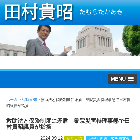
MENU
ホーム
>
活動日誌
>
救助法と保険制度に矛盾 衆院災害特理事懇で田村貴
昭議員が指摘
救助法と保険制度に矛盾 衆院災害特理事懇で田
村貴昭議員が指摘
2024.09.12
活動日誌
災害・復興・被災者支援