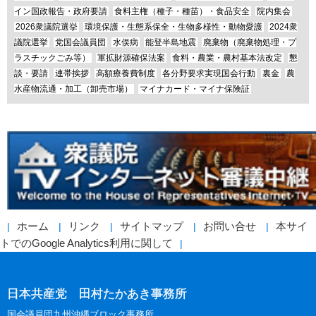
イン国政報告・政府要請
食料主権（種子・種苗）・食品安全
院内集会
2026衆議院選挙
環境保護・生態系保全・生物多様性・動物愛護
2024衆
議院選挙
党国会議員団
水俣病
能登半島地震
廃棄物（廃棄物処理・プ
ラスチックごみ等）
軍拡財源確保法案
食料・農業・農村基本法改定
懇
談・要請
連帯挨拶
高額療養費制度
各分野要求実現国会行動
裏金
農
水産物流通・加工（卸売市場）
マイナカード・マイナ保険証
ホーム
リンク
サイトマップ
お問い合せ
本サイ
トでのGoogle Analytics利用に関して
日本共産党 田村たかあき事務所
国会議員団九州沖縄ブロック事務所