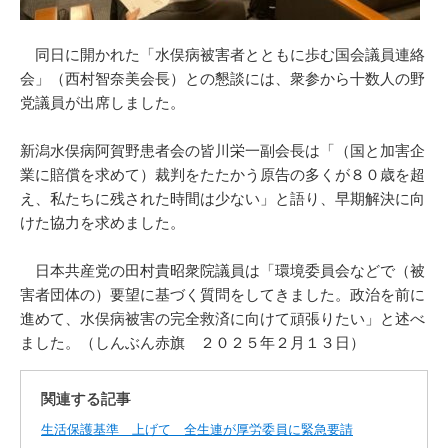
同日に開かれた「水俣病被害者とともに歩む国会議員連絡
会」（西村智奈美会長）との懇談には、衆参から十数人の野
党議員が出席しました。
新潟水俣病阿賀野患者会の皆川栄一副会長は「（国と加害企
業に賠償を求めて）裁判をたたかう原告の多くが８０歳を超
え、私たちに残された時間は少ない」と語り、早期解決に向
けた協力を求めました。
日本共産党の田村貴昭衆院議員は「環境委員会などで（被
害者団体の）要望に基づく質問をしてきました。政治を前に
進めて、水俣病被害の完全救済に向けて頑張りたい」と述べ
ました。（しんぶん赤旗 ２０２５年２月１３日）
関連する記事
生活保護基準 上げて 全生連が厚労委員に緊急要請