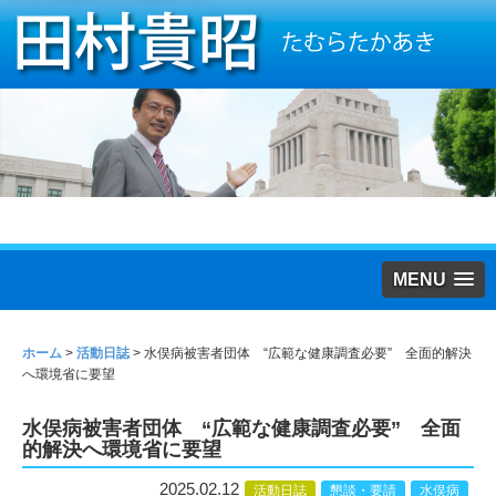
MENU
ホーム
>
活動日誌
>
水俣病被害者団体 “広範な健康調査必要” 全面的解決
へ環境省に要望
水俣病被害者団体 “広範な健康調査必要” 全面
的解決へ環境省に要望
2025.02.12
活動日誌
懇談・要請
水俣病