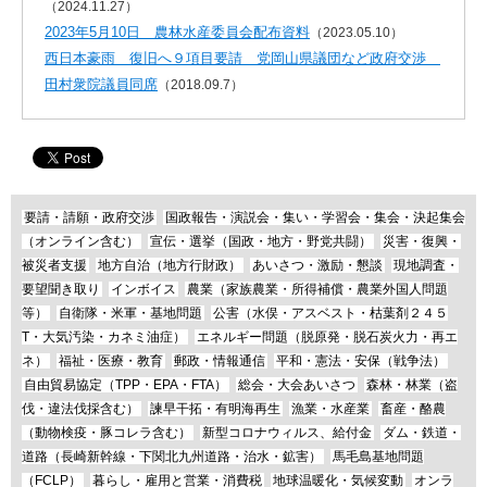
（2024.11.27）
2023年5月10日 農林水産委員会配布資料
（2023.05.10）
西日本豪雨 復旧へ９項目要請 党岡山県議団など政府交渉
田村衆院議員同席
（2018.09.7）
要請・請願・政府交渉
国政報告・演説会・集い・学習会・集会・決起集会
（オンライン含む）
宣伝・選挙（国政・地方・野党共闘）
災害・復興・
被災者支援
地方自治（地方行財政）
あいさつ・激励・懇談
現地調査・
要望聞き取り
インボイス
農業（家族農業・所得補償・農業外国人問題
等）
自衛隊・米軍・基地問題
公害（水俣・アスベスト・枯葉剤２４５
T・大気汚染・カネミ油症）
エネルギー問題（脱原発・脱石炭火力・再エ
ネ）
福祉・医療・教育
郵政・情報通信
平和・憲法・安保（戦争法）
自由貿易協定（TPP・EPA・FTA）
総会・大会あいさつ
森林・林業（盗
伐・違法伐採含む）
諫早干拓・有明海再生
漁業・水産業
畜産・酪農
（動物検疫・豚コレラ含む）
新型コロナウィルス、給付金
ダム・鉄道・
道路（長崎新幹線・下関北九州道路・治水・鉱害）
馬毛島基地問題
（FCLP）
暮らし・雇用と営業・消費税
地球温暖化・気候変動
オンラ