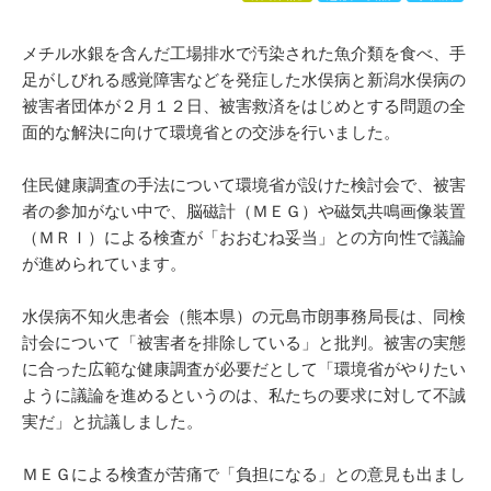
メチル水銀を含んだ工場排水で汚染された魚介類を食べ、手
足がしびれる感覚障害などを発症した水俣病と新潟水俣病の
被害者団体が２月１２日、被害救済をはじめとする問題の全
面的な解決に向けて環境省との交渉を行いました。
住民健康調査の手法について環境省が設けた検討会で、被害
者の参加がない中で、脳磁計（ＭＥＧ）や磁気共鳴画像装置
（ＭＲＩ）による検査が「おおむね妥当」との方向性で議論
が進められています。
水俣病不知火患者会（熊本県）の元島市朗事務局長は、同検
討会について「被害者を排除している」と批判。被害の実態
に合った広範な健康調査が必要だとして「環境省がやりたい
ように議論を進めるというのは、私たちの要求に対して不誠
実だ」と抗議しました。
ＭＥＧによる検査が苦痛で「負担になる」との意見も出まし