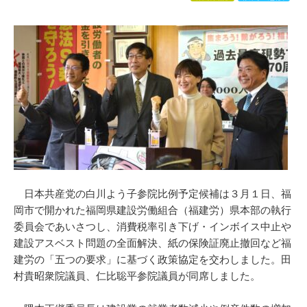
日本共産党の白川よう子参院比例予定候補は３月１日、福
岡市で開かれた福岡県建設労働組合（福建労）県本部の執行
委員会であいさつし、消費税率引き下げ・インボイス中止や
建設アスベスト問題の全面解決、紙の保険証廃止撤回など福
建労の「五つの要求」に基づく政策協定を交わしました。田
村貴昭衆院議員、仁比聡平参院議員が同席しました。