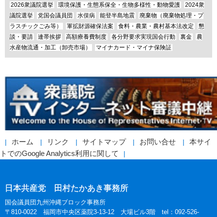
2026衆議院選挙
環境保護・生態系保全・生物多様性・動物愛護
2024衆
議院選挙
党国会議員団
水俣病
能登半島地震
廃棄物（廃棄物処理・プ
ラスチックごみ等）
軍拡財源確保法案
食料・農業・農村基本法改定
懇
談・要請
連帯挨拶
高額療養費制度
各分野要求実現国会行動
裏金
農
水産物流通・加工（卸売市場）
マイナカード・マイナ保険証
ホーム
リンク
サイトマップ
お問い合せ
本サイ
トでのGoogle Analytics利用に関して
日本共産党 田村たかあき事務所
国会議員団九州沖縄ブロック事務所
〒810-0022 福岡市中央区薬院3-13-12 大場ビル3階 tel：092-526-