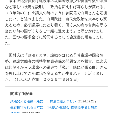
隈本正継委員長は建設業の就業者数減少や倒産件数の増加
など厳しい状況を説明。「政治を変えれば暮らしが変わる。
（３年前の）仁比議員の時のように参院選で白川さんを応援
したい」と述べました。白川氏は「自民党政治を大本から変
えるため、必ず議席にたどり着く。働く人の命や営業を守る
当たり前の国づくりをご一緒に進めよう」と呼びかけまし
た。五つの要求全てに賛同するとして協定書に署名しまし
た。
田村氏は「政治とカネ」論戦をはじめ予算審議や国会情
勢、建設労働者の標準労務費確保の問題などを報告。仁比氏
は比例４から５議席への躍進で「私と一緒に頑張る白川さん
を押し上げてこそ政治を変える力が生まれる」と訴えまし
た。（しんぶん赤旗 ２０２５年３月３日）
関連する記事
政治変える運動一緒に 田村議員迎えつどい
（2024.09.23）
生存権守られる日本に 小池氏が生健会･医療従事者と懇談