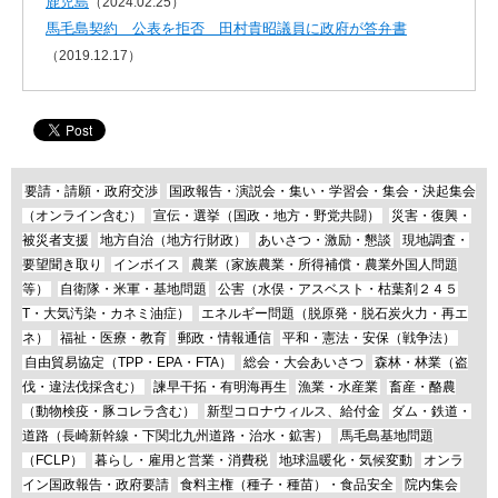
鹿児島
（2024.02.25）
馬毛島契約 公表を拒否 田村貴昭議員に政府が答弁書
（2019.12.17）
要請・請願・政府交渉
国政報告・演説会・集い・学習会・集会・決起集会
（オンライン含む）
宣伝・選挙（国政・地方・野党共闘）
災害・復興・
被災者支援
地方自治（地方行財政）
あいさつ・激励・懇談
現地調査・
要望聞き取り
インボイス
農業（家族農業・所得補償・農業外国人問題
等）
自衛隊・米軍・基地問題
公害（水俣・アスベスト・枯葉剤２４５
T・大気汚染・カネミ油症）
エネルギー問題（脱原発・脱石炭火力・再エ
ネ）
福祉・医療・教育
郵政・情報通信
平和・憲法・安保（戦争法）
自由貿易協定（TPP・EPA・FTA）
総会・大会あいさつ
森林・林業（盗
伐・違法伐採含む）
諫早干拓・有明海再生
漁業・水産業
畜産・酪農
（動物検疫・豚コレラ含む）
新型コロナウィルス、給付金
ダム・鉄道・
道路（長崎新幹線・下関北九州道路・治水・鉱害）
馬毛島基地問題
（FCLP）
暮らし・雇用と営業・消費税
地球温暖化・気候変動
オンラ
イン国政報告・政府要請
食料主権（種子・種苗）・食品安全
院内集会