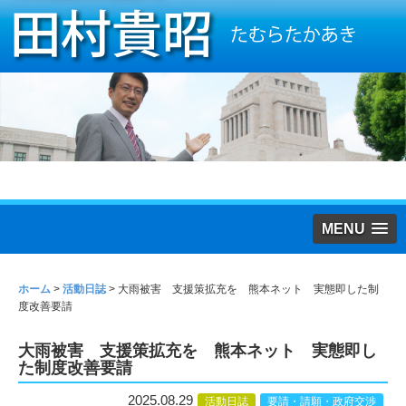
MENU
ホーム
>
活動日誌
>
大雨被害 支援策拡充を 熊本ネット 実態即した制
度改善要請
大雨被害 支援策拡充を 熊本ネット 実態即し
た制度改善要請
2025.08.29
活動日誌
要請・請願・政府交渉