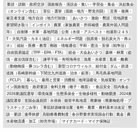
要請・請願・政府交渉
国政報告・演説会・集い・学習会・集会・決起集会
（オンライン含む）
宣伝・選挙（国政・地方・野党共闘）
災害・復興・
被災者支援
地方自治（地方行財政）
あいさつ・激励・懇談
現地調査・
要望聞き取り
インボイス
農業（家族農業・所得補償・農業外国人問題
等）
自衛隊・米軍・基地問題
公害（水俣・アスベスト・枯葉剤２４５
T・大気汚染・カネミ油症）
エネルギー問題（脱原発・脱石炭火力・再エ
ネ）
福祉・医療・教育
郵政・情報通信
平和・憲法・安保（戦争法）
自由貿易協定（TPP・EPA・FTA）
総会・大会あいさつ
森林・林業（盗
伐・違法伐採含む）
諫早干拓・有明海再生
漁業・水産業
畜産・酪農
（動物検疫・豚コレラ含む）
新型コロナウィルス、給付金
ダム・鉄道・
道路（長崎新幹線・下関北九州道路・治水・鉱害）
馬毛島基地問題
（FCLP）
暮らし・雇用と営業・消費税
地球温暖化・気候変動
オンラ
イン国政報告・政府要請
食料主権（種子・種苗）・食品安全
院内集会
2026衆議院選挙
環境保護・生態系保全・生物多様性・動物愛護
2024衆
議院選挙
党国会議員団
水俣病
能登半島地震
廃棄物（廃棄物処理・プ
ラスチックごみ等）
軍拡財源確保法案
食料・農業・農村基本法改定
懇
談・要請
連帯挨拶
高額療養費制度
各分野要求実現国会行動
裏金
農
水産物流通・加工（卸売市場）
マイナカード・マイナ保険証