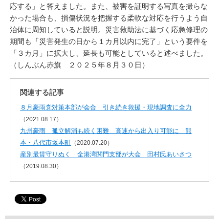
応する」と答えました。また、被害を証明する写真を撮らな
かった場合も、損傷状況を把握する柔軟な対応を行うよう自
治体に周知していると説明。災害救助法に基づく応急修理の
期間も「災害発生の日から１カ月以内に完了」という要件を
「３カ月」に拡大し、延長も可能としていると述べました。
（しんぶん赤旗 ２０２５年８月３０日）
関連する記事
８月豪雨党対策本部が会合 引き続き救援・現地調査に全力
（2021.08.17）
九州豪雨 孤立解消も続く困難 高速から出入り可能に 熊
本・八代市坂本町
（2020.07.20）
産別最賃守りぬく 全港湾関門支部が大会 田村氏あいさつ
（2019.08.30）