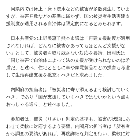
同県内では床上・床下浸水などの被害が多数発生していま
すが、被害戸数などの基準に届かず、国の被災者生活再建支
援制度が適用される自治体は限定的になるとみられます。
日本共産党の上野美恵子熊本市議は「再建支援制度が適用
されなければ、どんなに被害があってもほとんど支援がな
い」として、被災者を取り残さない対応を要請。田村氏は
「同じ被害で自治体によって法の支援が受けられないのは矛
盾だ」と述べ、住宅とともに車や家電製品などの損害も考慮
して生活再建支援を拡充すべきだと求めました。
内閣府の担当者は「被災者に寄り添えるよう検討していく
べき」であり「国が支援していくべきではないかという点も
おっしゃる通り」と述べました。
参加者は、罹災（りさい）判定の基準も、被害の状態にあ
わせて柔軟に対応するよう要望。内閣府の担当者は「所有者
から調査の要請があれば、再度詳細な判定を行い、柔軟に対