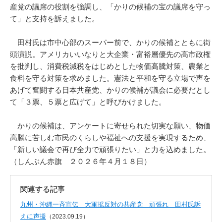
産党の議席の役割を強調し、「かりの候補の宝の議席を守っ
て」と支持を訴えました。
田村氏は市中心部のスーパー前で、かりの候補とともに街
頭演説。アメリカいいなりと大企業・富裕層優先の高市政権
を批判し、消費税減税をはじめとした物価高騰対策、農業と
食料を守る対策を求めました。憲法と平和を守る立場で声を
あげて奮闘する日本共産党、かりの候補が議会に必要だとし
て「３票、５票と広げて」と呼びかけました。
かりの候補は、アンケートに寄せられた切実な願い、物価
高騰に苦しむ市民のくらしや福祉への支援を実現するため、
「新しい議会で再び全力で頑張りたい」と力を込めました。
（しんぶん赤旗 ２０２６年４月１８日）
関連する記事
九州・沖縄一斉宣伝 大軍拡反対の共産党 頑張れ 田村氏訴
えに声援
（2023.09.19）