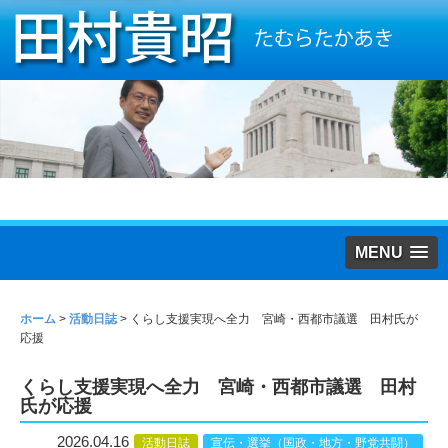
MENU
ホーム
>
活動日誌
>
くらし支援実現へ全力 宮崎・西都市議選 田村氏が
応援
くらし支援実現へ全力 宮崎・西都市議選 田村
氏が応援
2026.04.16
活動日誌
宣伝・選挙（国政・地方・野党共闘）