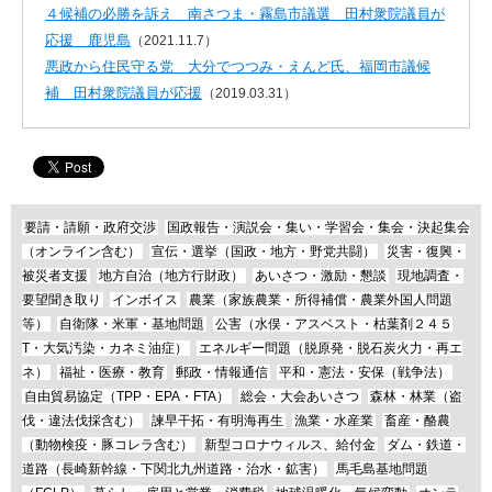
４候補の必勝を訴え 南さつま・霧島市議選 田村衆院議員が
応援 鹿児島
（2021.11.7）
悪政から住民守る党 大分でつつみ・えんど氏、福岡市議候
補 田村衆院議員が応援
（2019.03.31）
要請・請願・政府交渉
国政報告・演説会・集い・学習会・集会・決起集会
（オンライン含む）
宣伝・選挙（国政・地方・野党共闘）
災害・復興・
被災者支援
地方自治（地方行財政）
あいさつ・激励・懇談
現地調査・
要望聞き取り
インボイス
農業（家族農業・所得補償・農業外国人問題
等）
自衛隊・米軍・基地問題
公害（水俣・アスベスト・枯葉剤２４５
T・大気汚染・カネミ油症）
エネルギー問題（脱原発・脱石炭火力・再エ
ネ）
福祉・医療・教育
郵政・情報通信
平和・憲法・安保（戦争法）
自由貿易協定（TPP・EPA・FTA）
総会・大会あいさつ
森林・林業（盗
伐・違法伐採含む）
諫早干拓・有明海再生
漁業・水産業
畜産・酪農
（動物検疫・豚コレラ含む）
新型コロナウィルス、給付金
ダム・鉄道・
道路（長崎新幹線・下関北九州道路・治水・鉱害）
馬毛島基地問題