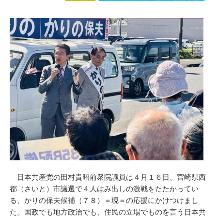
日本共産党の田村貴昭前衆院議員は４月１６日、宮崎県西
都（さいと）市議選で４人はみ出しの激戦をたたかってい
る、かりの保夫候補（７８）＝現＝の応援にかけつけまし
た。国政でも地方政治でも、住民の立場でものを言う日本共