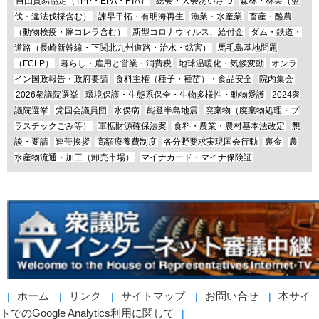
自由貿易協定（TPP・EPA・FTA）
総会・大会あいさつ
森林・林業（盗
伐・違法伐採含む）
諫早干拓・有明海再生
漁業・水産業
畜産・酪農
（動物検疫・豚コレラ含む）
新型コロナウィルス、給付金
ダム・鉄道・
道路（長崎新幹線・下関北九州道路・治水・鉱害）
馬毛島基地問題
（FCLP）
暮らし・雇用と営業・消費税
地球温暖化・気候変動
オンラ
イン国政報告・政府要請
食料主権（種子・種苗）・食品安全
院内集会
2026衆議院選挙
環境保護・生態系保全・生物多様性・動物愛護
2024衆
議院選挙
党国会議員団
水俣病
能登半島地震
廃棄物（廃棄物処理・プ
ラスチックごみ等）
軍拡財源確保法案
食料・農業・農村基本法改定
懇
談・要請
連帯挨拶
高額療養費制度
各分野要求実現国会行動
裏金
農
水産物流通・加工（卸売市場）
マイナカード・マイナ保険証
ホーム
リンク
サイトマップ
お問い合せ
本サイ
トでのGoogle Analytics利用に関して