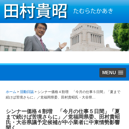
MENU
ホーム
>
活動日誌
>
シンナー価格４割増 「今月の仕事５日間」「夏まで
続けば苦境さらに」／党福岡県委、田村貴昭氏・大谷県…
シンナー価格４割増 「今月の仕事５日間」「夏
まで続けば苦境さらに」／党福岡県委、田村貴昭
氏・大谷県議予定候補が中小業者に中東情勢影響
聞く