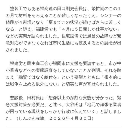
塗装工でもある福商連の田口剛史会長は、繁忙期のこの１
カ月で材料をそろえることが難しくなったうえ、シンナーの
値段が４割増となり「夏までこの状況が続けばさらに苦しく
なる」と訴え。福建労でも「４月に５日間しか仕事がない」
などの実態が語られました。住宅設備では風呂の故障など緊
急対応ができなくなれば市民生活にも波及するとの懸念が出
されました。
福建労と民主商工会が福岡市に支援を要請すると、市が中
小業者などへの実態調査をしていないことが判明。それを踏
まえ「融資ではなく給付を」という要望とともに「根本的に
は戦争を止める以外にない」と切実な声が寄せられました。
懇談後、田村氏は「想像以上の深刻な実態が分かった。緊
急支援対策が必要だ」と述べ、大谷氏は「地元で頑張る業者
が困っている現状をしっかり行政に伝えていく」と話しまし
た。（しんぶん赤旗 ２０２６年４月３０日）