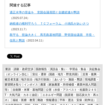
関連する記事
適正水準の賃金を 党国会議員団と全建総連が懇談
（2025.07.24）
納税者の権利守ろう ＴＣフォーラム 小池氏があいさつ
（2023.11.7）
島守る 世論大きく 馬毛島基地問題 野党国会議員 市長・
住民と懇談
（2022.04.11）
要請・請願・政府交渉
国政報告・演説会・集い・学習会・集会・決起集会
（オンライン含む）
宣伝・選挙（国政・地方・野党共闘）
災害・復興・
被災者支援
地方自治（地方行財政）
あいさつ・激励・懇談
現地調査・
要望聞き取り
インボイス
農業（家族農業・所得補償・農業外国人問題
等）
自衛隊・米軍・基地問題
公害（水俣・アスベスト・枯葉剤２４５
T・大気汚染・カネミ油症）
エネルギー問題（脱原発・脱石炭火力・再エ
ネ）
福祉・医療・教育
郵政・情報通信
平和・憲法・安保（戦争法）