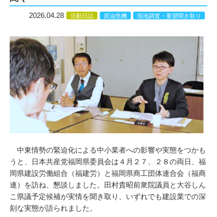
2026.04.28
活動日誌
原油危機
現地調査・要望聞き取り
中東情勢の緊迫化による中小業者への影響や実態をつかも
うと、日本共産党福岡県委員会は４月２７、２８の両日、福
岡県建設労働組合（福建労）と福岡県商工団体連合会（福商
連）を訪ね、懇談しました。田村貴昭前衆院議員と大谷しん
こ県議予定候補が実情を聞き取り、いずれでも建設業での深
刻な実態が語られました。