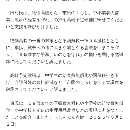
田村氏は、物価高騰から「市民のくらし、中小業者の営
業、農家の経営を守れ」の声を高崎予定候補に寄せてくださ
いと支援を呼びかけました。
物価高騰の一番の対策となる消費税一律５％減税ととも
に、軍拡、戦争への道に大きな盾となる憲法をいまこそ守
り、「９条壊すな平和、いのちを守れ」の願いを届ける党議
席に託してくださいと訴えました。
高崎予定候補は、中学生の給食費無償化や国保税引き下
げ、介護保険の負担軽減など「市民のくらしを守る党議席を
継承させてください」と訴えました。
東氏は、１８歳までの医療費無料化や小学校の給食費無償
化、小中学校トイレの生理用品常備などの実現に力をつくし
たことを紹介しました。（しんぶん赤旗 ２０２６年５月１
２日）