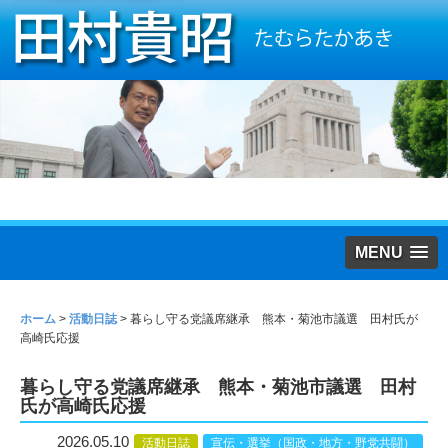
MENU
ホーム
>
活動日誌
>
暮らし守る党議席継承 熊本・菊池市議選 田村氏が
高崎氏応援
暮らし守る党議席継承 熊本・菊池市議選 田村
氏が高崎氏応援
2026.05.10
活動日誌
宣伝・選挙（国政・地方・野党共闘）