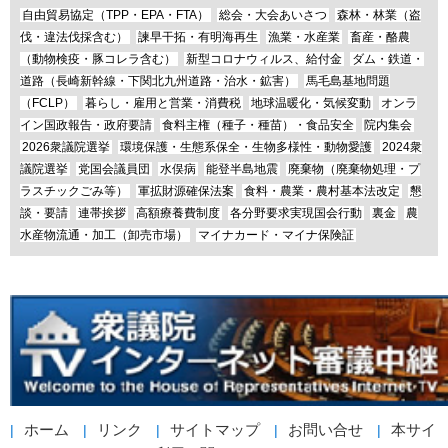
自由貿易協定（TPP・EPA・FTA）
総会・大会あいさつ
森林・林業（盗
伐・違法伐採含む）
諫早干拓・有明海再生
漁業・水産業
畜産・酪農
（動物検疫・豚コレラ含む）
新型コロナウィルス、給付金
ダム・鉄道・
道路（長崎新幹線・下関北九州道路・治水・鉱害）
馬毛島基地問題
（FCLP）
暮らし・雇用と営業・消費税
地球温暖化・気候変動
オンラ
イン国政報告・政府要請
食料主権（種子・種苗）・食品安全
院内集会
2026衆議院選挙
環境保護・生態系保全・生物多様性・動物愛護
2024衆
議院選挙
党国会議員団
水俣病
能登半島地震
廃棄物（廃棄物処理・プ
ラスチックごみ等）
軍拡財源確保法案
食料・農業・農村基本法改定
懇
談・要請
連帯挨拶
高額療養費制度
各分野要求実現国会行動
裏金
農
水産物流通・加工（卸売市場）
マイナカード・マイナ保険証
ホーム
リンク
サイトマップ
お問い合せ
本サイ