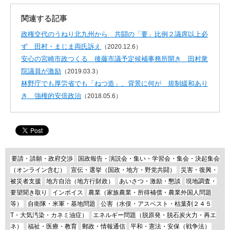
関連する記事
政権交代のうねり北九州から 共闘の「要」比例２議席以上必
ず 田村・まじま両氏訴え
（2020.12.6）
安心の宮崎市政つくる 後藤市議予定候補事務所開き 田村衆
院議員が激励
（2019.03.3）
林野庁でも厚労省でも「ねつ造」、背景に何が 規制緩和あり
き 強権的安倍政治
（2018.05.6）
要請・請願・政府交渉
国政報告・演説会・集い・学習会・集会・決起集会
（オンライン含む）
宣伝・選挙（国政・地方・野党共闘）
災害・復興・
被災者支援
地方自治（地方行財政）
あいさつ・激励・懇談
現地調査・
要望聞き取り
インボイス
農業（家族農業・所得補償・農業外国人問題
等）
自衛隊・米軍・基地問題
公害（水俣・アスベスト・枯葉剤２４５
T・大気汚染・カネミ油症）
エネルギー問題（脱原発・脱石炭火力・再エ
ネ）
福祉・医療・教育
郵政・情報通信
平和・憲法・安保（戦争法）