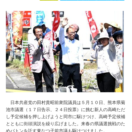
日本共産党の田村貴昭前衆院議員は５月１０日、熊本県菊
池市議選（１７日告示、２４日投票）に挑む新人の高崎ただ
し予定候補を押し上げようと同市に駆けつけ、高崎予定候補
とともに街頭演説を繰り広げました。来春の県議選挑戦のた
めバトンを託す東なつ子前市議も駆けつけました。