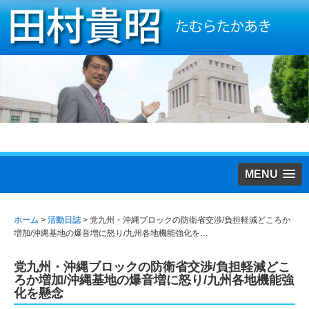
MENU
ホーム
>
活動日誌
>
党九州・沖縄ブロックの防衛省交渉/負担軽減どころか
増加/沖縄基地の爆音増に怒り/九州各地機能強化を…
党九州・沖縄ブロックの防衛省交渉/負担軽減どこ
ろか増加/沖縄基地の爆音増に怒り/九州各地機能強
化を懸念