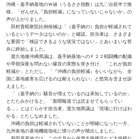
沖縄・嘉手納基地のＷ値（うるささ指数）は九〇台前半で推
移。「ぜんぜん『負担軽減』になっていないじゃないか」の
声が上がりました。
田村貴昭衆院比例候補は「（嘉手納の）負担が軽減されて
いるというデータはないのか」と確認。担当者は、さまざま
な要因で「検証できるような状況ではない」とあいまいな答
弁に終始しました。
渡久地修沖縄県議は、嘉手納基地へのＦ２２戦闘機の配備
や早朝深夜を問わない爆音の実態を突き付け、「これが負担
軽減か」とただし、「『沖縄の負担軽減』をいいながら、全
国に基地被害を広げるのは耐えられない」と怒気を含ませ訴
えました。
「（嘉手納の）騒音が増えているのは承知しているのか」
とたたみかけると、「新聞報道では読ませてもらってい
る…」とはぐらかす担当者。渡久地県議は「現場に行けばわ
かる」とたしなめました。
沖縄の負担は軽減されていないことが明確になった一方、
九州各地の基地機能強化に憤りの声が噴出しました。
新田原基地では、この六月から仮滑走路建設など大規模な