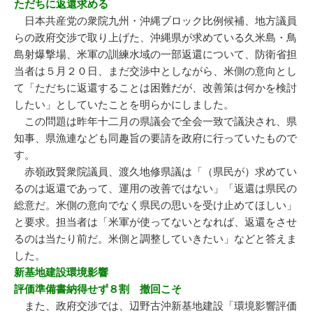
ただちに返還求める
日本共産党の衆院九州・沖縄ブロック比例候補、地方議員
らの政府交渉で取り上げた、沖縄県が求めている久米島・鳥
島射爆撃場、米軍の訓練水域の一部返還について、防衛省担
当者は５月２０日、まだ交渉中としながら、米側の意向とし
て「ただちに返還することは困難だが、改善策は何かを検討
したい」としていたことを明らかにしました。
この問題は昨年十二月の県議会で全会一致で議決され、県
知事、県漁連なども同趣旨の要請を政府に行っていたもので
す。
赤嶺政賢衆院議員、渡久地修県議は「（県民が）求めてい
るのは返還であって、運用の改善ではない」「返還は県民の
総意だ。米側の意向でなく県民の思いを受け止めてほしい」
と要求。担当者は「米軍が使ってないとなれば、返還をさせ
るのは当たり前だ。米側と調整していきたい」などと答えま
した。
新基地建設環境影響
評価準備書納得せず８割 撤回こそ
また、政府交渉では、辺野古沖新基地建設「環境影響評価