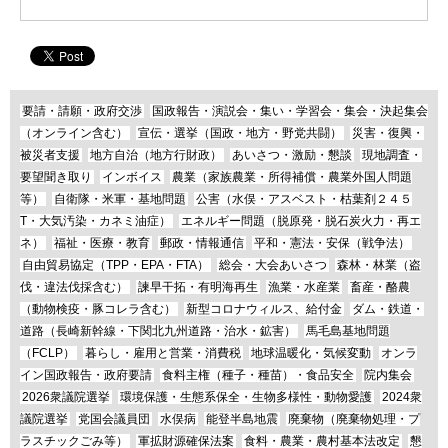
要請・請願・政府交渉
国政報告・演説会・集い・学習会・集会・決起集会
（オンライン含む）
宣伝・選挙（国政・地方・野党共闘）
災害・復興・
被災者支援
地方自治（地方行財政）
あいさつ・激励・懇談
現地調査・
要望聞き取り
インボイス
農業（家族農業・所得補償・農業外国人問題
等）
自衛隊・米軍・基地問題
公害（水俣・アスベスト・枯葉剤２４５
T・大気汚染・カネミ油症）
エネルギー問題（脱原発・脱石炭火力・再エ
ネ）
福祉・医療・教育
郵政・情報通信
平和・憲法・安保（戦争法）
自由貿易協定（TPP・EPA・FTA）
総会・大会あいさつ
森林・林業（盗
伐・違法伐採含む）
諫早干拓・有明海再生
漁業・水産業
畜産・酪農
（動物検疫・豚コレラ含む）
新型コロナウィルス、給付金
ダム・鉄道・
道路（長崎新幹線・下関北九州道路・治水・鉱害）
馬毛島基地問題
（FCLP）
暮らし・雇用と営業・消費税
地球温暖化・気候変動
オンラ
イン国政報告・政府要請
食料主権（種子・種苗）・食品安全
院内集会
2026衆議院選挙
環境保護・生態系保全・生物多様性・動物愛護
2024衆
議院選挙
党国会議員団
水俣病
能登半島地震
廃棄物（廃棄物処理・プ
ラスチックごみ等）
軍拡財源確保法案
食料・農業・農村基本法改定
懇