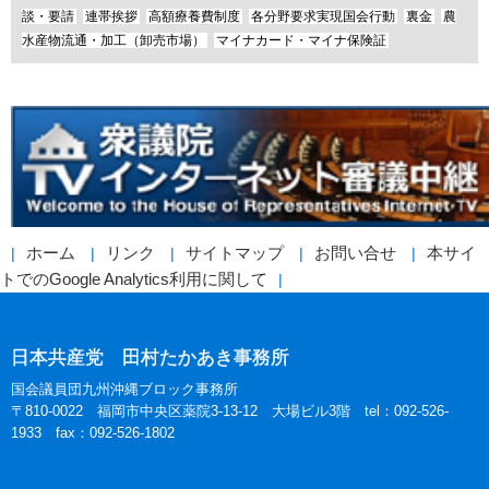
談・要請
連帯挨拶
高額療養費制度
各分野要求実現国会行動
裏金
農
水産物流通・加工（卸売市場）
マイナカード・マイナ保険証
ホーム
リンク
サイトマップ
お問い合せ
本サイ
トでのGoogle Analytics利用に関して
日本共産党 田村たかあき事務所
国会議員団九州沖縄ブロック事務所
〒810-0022 福岡市中央区薬院3-13-12 大場ビル3階 tel：092-526-
1933 fax：092-526-1802