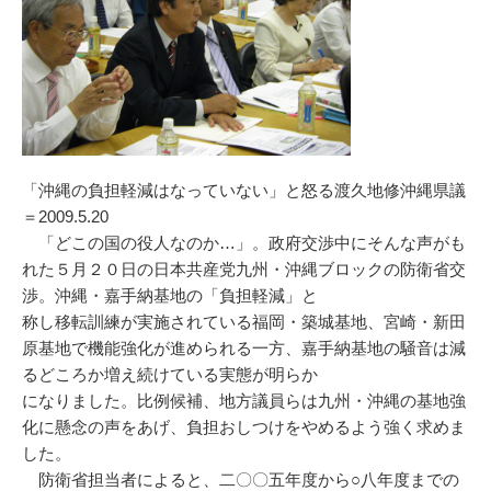
「沖縄の負担軽減はなっていない」と怒る渡久地修沖縄県議
＝2009.5.20
「どこの国の役人なのか…」。政府交渉中にそんな声がも
れた５月２０日の日本共産党九州・沖縄ブロックの防衛省交
渉。沖縄・嘉手納基地の「負担軽減」と
称し移転訓練が実施されている福岡・築城基地、宮崎・新田
原基地で機能強化が進められる一方、嘉手納基地の騒音は減
るどころか増え続けている実態が明らか
になりました。比例候補、地方議員らは九州・沖縄の基地強
化に懸念の声をあげ、負担おしつけをやめるよう強く求めま
した。
防衛省担当者によると、二〇〇五年度から○八年度までの