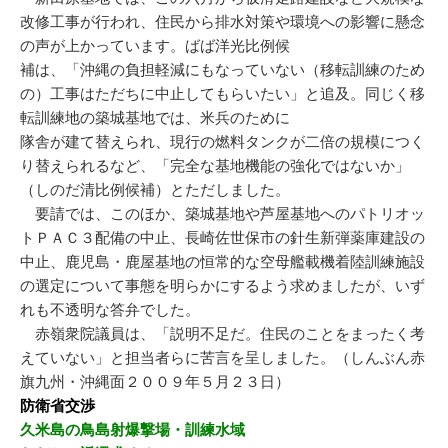
改修工事が行われ、住民から排水対策や環境への影響に懸念
の声が上かっています。ばば洋光比例候
補は、「沖縄の負担軽減にもなっていない（移転訓練のため
の）工事はただちに中止してもらいたい」と追及。同じく移
転訓練地の築城基地では、米兵のために
隊舎が建て替えられ、現行の燃料タンクが二倍の規模につく
り替えられるなど、「完全な基地機能の強化ではないか」
（しのだ清比例候補）とただしました。
要請では、このほか、築城基地や芦屋基地へのパトリオッ
トＰＡＣ３配備の中止、長崎佐世保市の針生新弾薬庫建設の
中止、鹿児島・鹿屋基地の恒常的な空母艦載機着陸訓練施設
の選定について事態を明らかにするよう求めましたが、いず
れも不透明な答弁でした。
赤嶺衆院議員は、「説明不足だ。住民のことをまったく考
えていない」と担当者らに苦言を呈しました。（しんぶん赤
旗九州・沖縄面２００９年５月２３日）
防衛省交渉
久米島の鳥島射爆撃場・訓練水域