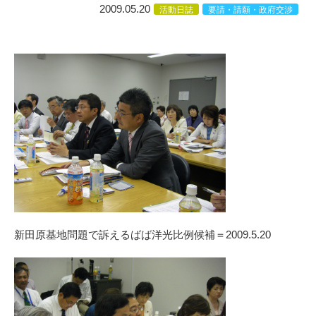
2009.05.20
活動日誌
要請・請願・政府交渉
新田原基地問題で訴えるばば洋光比例候補＝2009.5.20