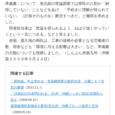
準備書」について、地元紙の世論調査では県民の八割が「納
得していない」ことなどをあげ、「手続きに理解が得られて
いない。（計画そのものを）断念すべきだ」と撤回を求めま
した。
同省担当者は「世論を得られるよう、ねばり強くやってい
くという一言につきる」などと答えました。
赤嶺、渡久地の両氏は、工事の規模や必要となる労働者の
数、宿舎なども「環境に与える影響は大きい」など、準備書
の欠陥についても指摘しました。（しんぶん赤旗九州・沖縄
面２００９年５月２４日）
関連する記事
「新幹線」中止求める 党長崎県委が政府交渉 ９勝に４７項
目の要望
（2012.11.7）
「21世紀の日本問われる」/九州・沖縄いっせい宣伝/赤嶺氏ら
訴え
（2009.06.15）
雇用破壊対策強化を要求/党九州・沖縄ブロック政府と交渉
（2009.05.19）