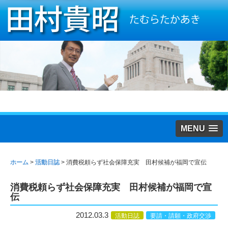
MENU
ホーム
>
活動日誌
>
消費税頼らず社会保障充実 田村候補が福岡で宣伝
消費税頼らず社会保障充実 田村候補が福岡で宣
伝
2012.03.3
活動日誌
要請・請願・政府交渉