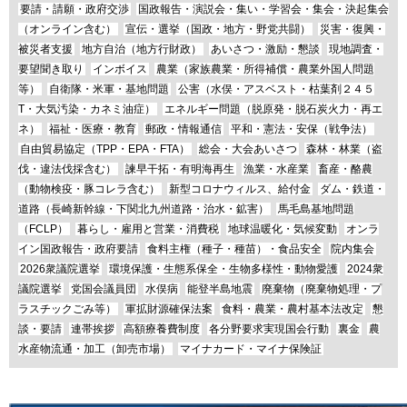
要請・請願・政府交渉
国政報告・演説会・集い・学習会・集会・決起集会
（オンライン含む）
宣伝・選挙（国政・地方・野党共闘）
災害・復興・
被災者支援
地方自治（地方行財政）
あいさつ・激励・懇談
現地調査・
要望聞き取り
インボイス
農業（家族農業・所得補償・農業外国人問題
等）
自衛隊・米軍・基地問題
公害（水俣・アスベスト・枯葉剤２４５
T・大気汚染・カネミ油症）
エネルギー問題（脱原発・脱石炭火力・再エ
ネ）
福祉・医療・教育
郵政・情報通信
平和・憲法・安保（戦争法）
自由貿易協定（TPP・EPA・FTA）
総会・大会あいさつ
森林・林業（盗
伐・違法伐採含む）
諫早干拓・有明海再生
漁業・水産業
畜産・酪農
（動物検疫・豚コレラ含む）
新型コロナウィルス、給付金
ダム・鉄道・
道路（長崎新幹線・下関北九州道路・治水・鉱害）
馬毛島基地問題
（FCLP）
暮らし・雇用と営業・消費税
地球温暖化・気候変動
オンラ
イン国政報告・政府要請
食料主権（種子・種苗）・食品安全
院内集会
2026衆議院選挙
環境保護・生態系保全・生物多様性・動物愛護
2024衆
議院選挙
党国会議員団
水俣病
能登半島地震
廃棄物（廃棄物処理・プ
ラスチックごみ等）
軍拡財源確保法案
食料・農業・農村基本法改定
懇
談・要請
連帯挨拶
高額療養費制度
各分野要求実現国会行動
裏金
農
水産物流通・加工（卸売市場）
マイナカード・マイナ保険証