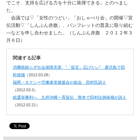
でこそ、支持を広げる力を十分に発揮できる」とのべまし
た。
会議では▽「女性のつどい」「おしゃべり会」の開催▽宣
伝活動▽「しんぶん赤旗」、パンフレットの普及に取り組む
―などを申し合わせました。（しんぶん赤旗 ２０１２年３
月６日）
関連する記事
消費税頼らず社会保障充実 “「提言」広げたい” 鹿児島で田
村候補
（2012.03.28）
福岡・タクシー労働者党後援会が総会 田村氏訴え
（2012.03.3）
総選挙勝利へ 九州沖縄一斉宣伝 熊本で田村比例候補が訴え
（2012.02.21）