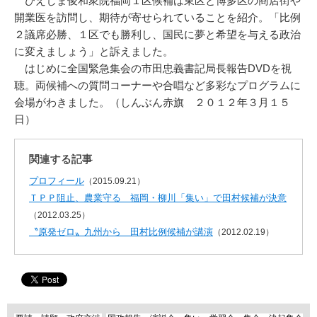
ひえじま俊和衆院福岡１区候補は東区と博多区の商店街や
開業医を訪問し、期待が寄せられていることを紹介。「比例
２議席必勝、１区でも勝利し、国民に夢と希望を与える政治
に変えましょう」と訴えました。
はじめに全国緊急集会の市田忠義書記局長報告DVDを視
聴。両候補への質問コーナーや合唱など多彩なプログラムに
会場がわきました。（しんぶん赤旗 ２０１２年３月１５
日）
関連する記事
プロフィール
（2015.09.21）
ＴＰＰ阻止、農業守る 福岡・柳川「集い」で田村候補が決意
（2012.03.25）
〝原発ゼロ〟九州から 田村比例候補が講演
（2012.02.19）