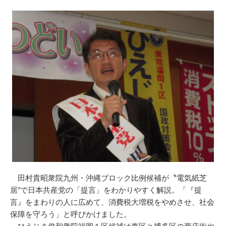
田村貴昭衆院九州・沖縄ブロック比例候補が〝電気紙芝
居″で日本共産党の「提言」をわかりやすく解説。「『提
言』をまわりの人に広めて、消費税大増税をやめさせ、社会
保障を守ろう」と呼びかけました。