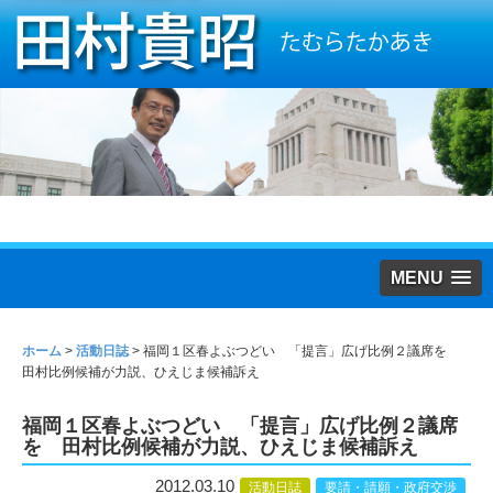
MENU
ホーム
>
活動日誌
>
福岡１区春よぶつどい 「提言」広げ比例２議席を
田村比例候補が力説、ひえじま候補訴え
福岡１区春よぶつどい 「提言」広げ比例２議席
を 田村比例候補が力説、ひえじま候補訴え
2012.03.10
活動日誌
要請・請願・政府交渉