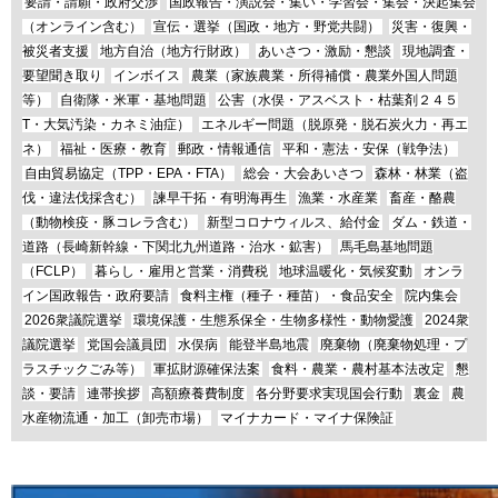
要請・請願・政府交渉
国政報告・演説会・集い・学習会・集会・決起集会
（オンライン含む）
宣伝・選挙（国政・地方・野党共闘）
災害・復興・
被災者支援
地方自治（地方行財政）
あいさつ・激励・懇談
現地調査・
要望聞き取り
インボイス
農業（家族農業・所得補償・農業外国人問題
等）
自衛隊・米軍・基地問題
公害（水俣・アスベスト・枯葉剤２４５
T・大気汚染・カネミ油症）
エネルギー問題（脱原発・脱石炭火力・再エ
ネ）
福祉・医療・教育
郵政・情報通信
平和・憲法・安保（戦争法）
自由貿易協定（TPP・EPA・FTA）
総会・大会あいさつ
森林・林業（盗
伐・違法伐採含む）
諫早干拓・有明海再生
漁業・水産業
畜産・酪農
（動物検疫・豚コレラ含む）
新型コロナウィルス、給付金
ダム・鉄道・
道路（長崎新幹線・下関北九州道路・治水・鉱害）
馬毛島基地問題
（FCLP）
暮らし・雇用と営業・消費税
地球温暖化・気候変動
オンラ
イン国政報告・政府要請
食料主権（種子・種苗）・食品安全
院内集会
2026衆議院選挙
環境保護・生態系保全・生物多様性・動物愛護
2024衆
議院選挙
党国会議員団
水俣病
能登半島地震
廃棄物（廃棄物処理・プ
ラスチックごみ等）
軍拡財源確保法案
食料・農業・農村基本法改定
懇
談・要請
連帯挨拶
高額療養費制度
各分野要求実現国会行動
裏金
農
水産物流通・加工（卸売市場）
マイナカード・マイナ保険証