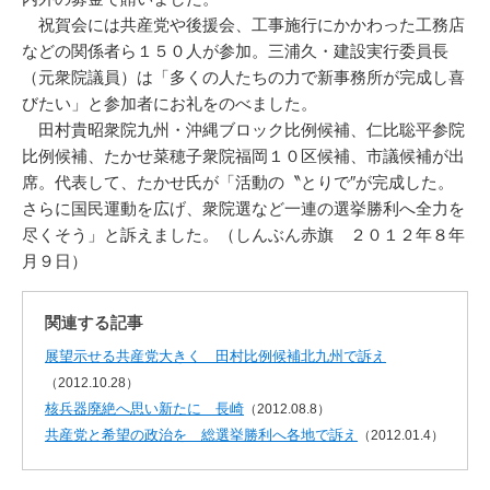
祝賀会には共産党や後援会、工事施行にかかわった工務店
などの関係者ら１５０人が参加。三浦久・建設実行委員長
（元衆院議員）は「多くの人たちの力で新事務所が完成し喜
びたい」と参加者にお礼をのべました。
田村貴昭衆院九州・沖縄ブロック比例候補、仁比聡平参院
比例候補、たかせ菜穂子衆院福岡１０区候補、市議候補が出
席。代表して、たかせ氏が「活動の〝とりで″が完成した。
さらに国民運動を広げ、衆院選など一連の選挙勝利へ全力を
尽くそう」と訴えました。（しんぶん赤旗 ２０１２年８年
月９日）
関連する記事
展望示せる共産党大きく 田村比例候補北九州で訴え
（2012.10.28）
核兵器廃絶へ思い新たに 長崎
（2012.08.8）
共産党と希望の政治を 総選挙勝利へ各地で訴え
（2012.01.4）