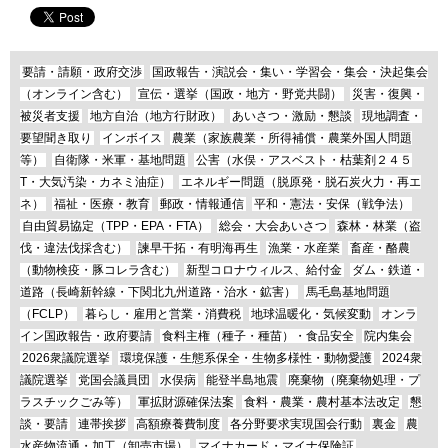
要請・請願・政府交渉
国政報告・演説会・集い・学習会・集会・決起集会
（オンライン含む）
宣伝・選挙（国政・地方・野党共闘）
災害・復興・
被災者支援
地方自治（地方行財政）
あいさつ・激励・懇談
現地調査・
要望聞き取り
インボイス
農業（家族農業・所得補償・農業外国人問題
等）
自衛隊・米軍・基地問題
公害（水俣・アスベスト・枯葉剤２４５
T・大気汚染・カネミ油症）
エネルギー問題（脱原発・脱石炭火力・再エ
ネ）
福祉・医療・教育
郵政・情報通信
平和・憲法・安保（戦争法）
自由貿易協定（TPP・EPA・FTA）
総会・大会あいさつ
森林・林業（盗
伐・違法伐採含む）
諫早干拓・有明海再生
漁業・水産業
畜産・酪農
（動物検疫・豚コレラ含む）
新型コロナウィルス、給付金
ダム・鉄道・
道路（長崎新幹線・下関北九州道路・治水・鉱害）
馬毛島基地問題
（FCLP）
暮らし・雇用と営業・消費税
地球温暖化・気候変動
オンラ
イン国政報告・政府要請
食料主権（種子・種苗）・食品安全
院内集会
2026衆議院選挙
環境保護・生態系保全・生物多様性・動物愛護
2024衆
議院選挙
党国会議員団
水俣病
能登半島地震
廃棄物（廃棄物処理・プ
ラスチックごみ等）
軍拡財源確保法案
食料・農業・農村基本法改定
懇
談・要請
連帯挨拶
高額療養費制度
各分野要求実現国会行動
裏金
農
水産物流通・加工（卸売市場）
マイナカード・マイナ保険証