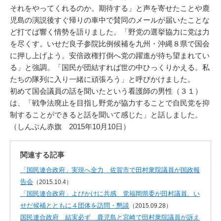
それをやってくれるのか。期待する」と声を寄せたことや鹿
児島の演説後すぐ帰りの車中で賛同のメールが届いたことな
ど打てば響く情勢を語りました。「野党の選挙協力に党は力
を尽くす。いせだ良子参院比例候補を九州・沖縄８県で国会
に押し上げよう。安倍政権打倒へ党の躍進が待ち望まれてい
る」と強調。「国民が団結すれば世の中ひっくりかえる。私
たちの隊列に入り一緒に頑張ろう」と呼びかけました。
初めて国会議員の話を聞いたという看護師の男性（３１）
は、「戦争法廃止を目指し野党が協力することで自民党を抑
制することができると話を聞いて感じた」と話しました。
（しんぶん赤旗 2015年10月10日）
関連する記事
「国民連合政府」実現へ全力 佐賀市で田村衆院議員が国政報
告会
（2015.10.4）
「国民連合政府」よびかけに共感 党福岡県委が田村議員、い
せだ候補とともに４団体を訪問・懇談
（2015.09.28）
国民連合政府 結実必ず 鹿児島と宮崎で田村衆院議員が訴え