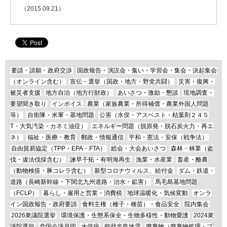
（2015.09.21）
要請・請願・政府交渉
国政報告・演説会・集い・学習会・集会・決起集会
（オンライン含む）
宣伝・選挙（国政・地方・野党共闘）
災害・復興・
被災者支援
地方自治（地方行財政）
あいさつ・激励・懇談
現地調査・
要望聞き取り
インボイス
農業（家族農業・所得補償・農業外国人問題
等）
自衛隊・米軍・基地問題
公害（水俣・アスベスト・枯葉剤２４５
T・大気汚染・カネミ油症）
エネルギー問題（脱原発・脱石炭火力・再エ
ネ）
福祉・医療・教育
郵政・情報通信
平和・憲法・安保（戦争法）
自由貿易協定（TPP・EPA・FTA）
総会・大会あいさつ
森林・林業（盗
伐・違法伐採含む）
諫早干拓・有明海再生
漁業・水産業
畜産・酪農
（動物検疫・豚コレラ含む）
新型コロナウィルス、給付金
ダム・鉄道・
道路（長崎新幹線・下関北九州道路・治水・鉱害）
馬毛島基地問題
（FCLP）
暮らし・雇用と営業・消費税
地球温暖化・気候変動
オンラ
イン国政報告・政府要請
食料主権（種子・種苗）・食品安全
院内集会
2026衆議院選挙
環境保護・生態系保全・生物多様性・動物愛護
2024衆
議院選挙
党国会議員団
水俣病
能登半島地震
廃棄物（廃棄物処理・プ