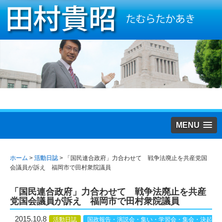
MENU
ホーム
>
活動日誌
>
「国民連合政府」力合わせて 戦争法廃止を共産党国
会議員が訴え 福岡市で田村衆院議員
「国民連合政府」力合わせて 戦争法廃止を共産
党国会議員が訴え 福岡市で田村衆院議員
2015.10.8
活動日誌
国政報告・演説会・集い・学習会・集会・決起