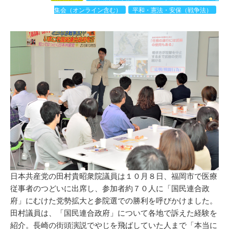
集会（オンライン含む）
平和・憲法・安保（戦争法）
日本共産党の田村貴昭衆院議員は１０月８日、福岡市で医療
従事者のつどいに出席し、参加者約７０人に「国民連合政
府」にむけた党勢拡大と参院選での勝利を呼びかけました。
田村議員は、「国民連合政府」について各地で訴えた経験を
紹介。長崎の街頭演説でやじを飛ばしていた人まで「本当に