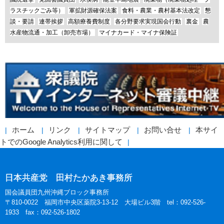
ラスチックごみ等）
軍拡財源確保法案
食料・農業・農村基本法改定
懇
談・要請
連帯挨拶
高額療養費制度
各分野要求実現国会行動
裏金
農
水産物流通・加工（卸売市場）
マイナカード・マイナ保険証
ホーム
リンク
サイトマップ
お問い合せ
本サイ
トでのGoogle Analytics利用に関して
日本共産党 田村たかあき事務所
国会議員団九州沖縄ブロック事務所
〒810-0022 福岡市中央区薬院3-13-12 大場ビル3階 tel：092-526-
1933 fax：092-526-1802