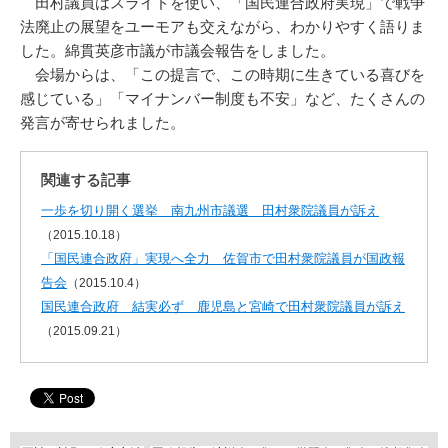
田村議員はスライドを使い、「国民連合政府実現」で戦争
法廃止の展望をユーモアも交えながら、わかりやすく語りま
した。綿貫英彦市議が市議会報告をしました。
会場からは、「この提言で、この時期に生きている喜びを
感じている」「マイナンバー制度も不安」など、たくさんの
発言が寄せられました。
関連する記事
一歩を切り開く選挙 南九州市議選 田村衆院議員が訴え
（2015.10.18）
「国民連合政府」実現へ全力 佐賀市で田村衆院議員が国政報
告会
（2015.10.4）
国民連合政府 結実必ず 鹿児島と宮崎で田村衆院議員が訴え
（2015.09.21）