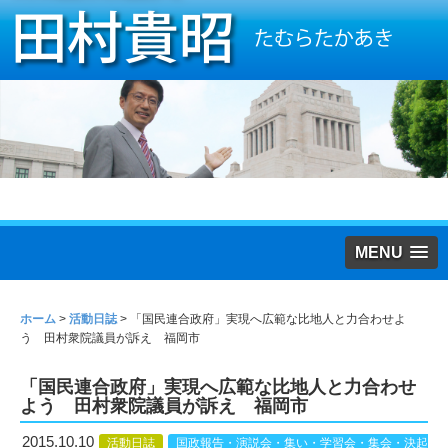
MENU
ホーム
>
活動日誌
>
「国民連合政府」実現へ広範な比地人と力合わせよ
う 田村衆院議員が訴え 福岡市
「国民連合政府」実現へ広範な比地人と力合わせ
よう 田村衆院議員が訴え 福岡市
2015.10.10
活動日誌
国政報告・演説会・集い・学習会・集会・決起