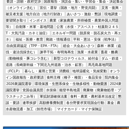
要請・請願・政府交渉
国政報告・演説会・集い・学習会・集会・決起集会
（オンライン含む）
宣伝・選挙（国政・地方・野党共闘）
災害・復興・
被災者支援
地方自治（地方行財政）
あいさつ・激励・懇談
現地調査・
要望聞き取り
インボイス
農業（家族農業・所得補償・農業外国人問題
等）
自衛隊・米軍・基地問題
公害（水俣・アスベスト・枯葉剤２４５
T・大気汚染・カネミ油症）
エネルギー問題（脱原発・脱石炭火力・再エ
ネ）
福祉・医療・教育
郵政・情報通信
平和・憲法・安保（戦争法）
自由貿易協定（TPP・EPA・FTA）
総会・大会あいさつ
森林・林業（盗
伐・違法伐採含む）
諫早干拓・有明海再生
漁業・水産業
畜産・酪農
（動物検疫・豚コレラ含む）
新型コロナウィルス、給付金
ダム・鉄道・
道路（長崎新幹線・下関北九州道路・治水・鉱害）
馬毛島基地問題
（FCLP）
暮らし・雇用と営業・消費税
地球温暖化・気候変動
オンラ
イン国政報告・政府要請
食料主権（種子・種苗）・食品安全
院内集会
2026衆議院選挙
環境保護・生態系保全・生物多様性・動物愛護
2024衆
議院選挙
党国会議員団
水俣病
能登半島地震
廃棄物（廃棄物処理・プ
ラスチックごみ等）
軍拡財源確保法案
食料・農業・農村基本法改定
懇
談・要請
連帯挨拶
高額療養費制度
各分野要求実現国会行動
裏金
農
水産物流通・加工（卸売市場）
マイナカード・マイナ保険証