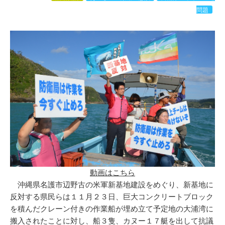
問題
動画はこちら
沖縄県名護市辺野古の米軍新基地建設をめぐり、新基地に
反対する県民らは１１月２３日、巨大コンクリートブロック
を積んだクレーン付きの作業船が埋め立て予定地の大浦湾に
搬入されたことに対し、船３隻、カヌー１７艇を出して抗議