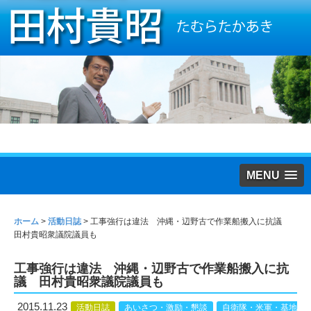
MENU
ホーム
>
活動日誌
>
工事強行は違法 沖縄・辺野古で作業船搬入に抗議
田村貴昭衆議院議員も
工事強行は違法 沖縄・辺野古で作業船搬入に抗
議 田村貴昭衆議院議員も
2015.11.23
活動日誌
あいさつ・激励・懇談
自衛隊・米軍・基地