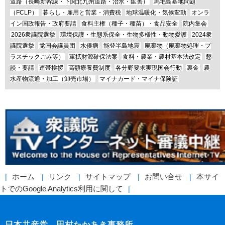
道路（長崎新幹線・下関北九州道路・治水・鉱害）
馬毛島基地問題
（FCLP）
暮らし・雇用と営業・消費税
地球温暖化・気候変動
オンラ
イン国政報告・政府要請
食料主権（種子・種苗）・食品安全
院内集会
2026衆議院選挙
環境保護・生態系保全・生物多様性・動物愛護
2024衆
議院選挙
党国会議員団
水俣病
能登半島地震
廃棄物（廃棄物処理・プ
ラスチックごみ等）
軍拡財源確保法案
食料・農業・農村基本法改定
懇
談・要請
連帯挨拶
高額療養費制度
各分野要求実現国会行動
裏金
農
水産物流通・加工（卸売市場）
マイナカード・マイナ保険証
ホーム
リンク
サイトマップ
お問い合せ
本サイ
トでのGoogle Analytics利用に関して
日本共産党 田村たかあき事務所