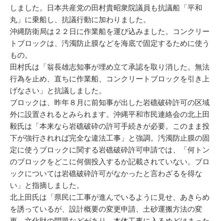
しました。日本共産党の田村貴昭衆院議員も抗議船「平和
丸」に乗船し、抗議行動に加わりました。
沖縄防衛局は２２日に作業船を運び込みました。コンクリー
トブロックは、汚濁防止膜などを海底で固定するために使う
もの。
田村氏は「翁長雄志知事が埋め立て承認を取り消した。無法
行為を止め、直ちに作業船、コンクリートブロックを引き上
げなさい」と抗議しました。
ブロックは、昨年８月に前知事が出した岩礁破砕許可の区域
外に設置されるとみられます。沖縄平和市民連絡会の北上田
毅氏は「本来なら岩礁破砕の許可手続きが必要。このまま投
下が強行されれば完全な違法工事」と強調。汚濁防止膜の固
定に使うブロックに関する岩礁破砕許可申請では、「何トン
のブロックをどこに何個投入するか記載されていない。ブロ
ックについては岩礁破砕許可がなかったと言わざるを得な
い」と指摘しました。
北上田氏は「県民に工事が進んでいるように見せ、あきらめ
を誘っているが、設計概要の変更申請、土砂運搬方法の変
更、文化財の問題などがあり、本体工事に入るめどはまった