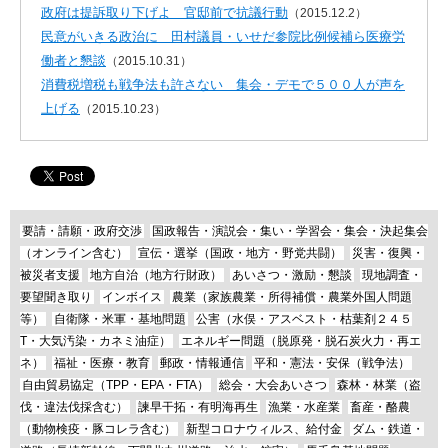
政府は提訴取り下げよ 官邸前で抗議行動
（2015.12.2）
民意がいきる政治に 田村議員・いせだ参院比例候補ら医療労
働者と懇談
（2015.10.31）
消費税増税も戦争法も許さない 集会・デモで５００人が声を
上げる
（2015.10.23）
要請・請願・政府交渉
国政報告・演説会・集い・学習会・集会・決起集会
（オンライン含む）
宣伝・選挙（国政・地方・野党共闘）
災害・復興・
被災者支援
地方自治（地方行財政）
あいさつ・激励・懇談
現地調査・
要望聞き取り
インボイス
農業（家族農業・所得補償・農業外国人問題
等）
自衛隊・米軍・基地問題
公害（水俣・アスベスト・枯葉剤２４５
T・大気汚染・カネミ油症）
エネルギー問題（脱原発・脱石炭火力・再エ
ネ）
福祉・医療・教育
郵政・情報通信
平和・憲法・安保（戦争法）
自由貿易協定（TPP・EPA・FTA）
総会・大会あいさつ
森林・林業（盗
伐・違法伐採含む）
諫早干拓・有明海再生
漁業・水産業
畜産・酪農
（動物検疫・豚コレラ含む）
新型コロナウィルス、給付金
ダム・鉄道・