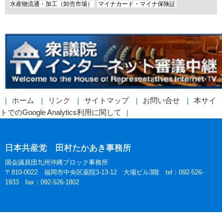
水産物流通・加工（卸売市場）
マイナカード・マイナ保険証
ホーム
リンク
サイトマップ
お問い合せ
本サイ
トでのGoogle Analytics利用に関して
日本共産党 田村たかあき事務所
国会議員団九州沖縄ブロック事務所
〒810-0022 福岡市中央区薬院3-13-12 大場ビル3階 tel：092-526-
1933 fax：092-526-1802