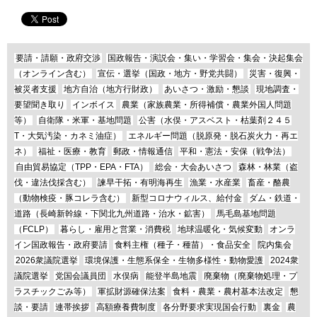
要請・請願・政府交渉
国政報告・演説会・集い・学習会・集会・決起集会
（オンライン含む）
宣伝・選挙（国政・地方・野党共闘）
災害・復興・
被災者支援
地方自治（地方行財政）
あいさつ・激励・懇談
現地調査・
要望聞き取り
インボイス
農業（家族農業・所得補償・農業外国人問題
等）
自衛隊・米軍・基地問題
公害（水俣・アスベスト・枯葉剤２４５
T・大気汚染・カネミ油症）
エネルギー問題（脱原発・脱石炭火力・再エ
ネ）
福祉・医療・教育
郵政・情報通信
平和・憲法・安保（戦争法）
自由貿易協定（TPP・EPA・FTA）
総会・大会あいさつ
森林・林業（盗
伐・違法伐採含む）
諫早干拓・有明海再生
漁業・水産業
畜産・酪農
（動物検疫・豚コレラ含む）
新型コロナウィルス、給付金
ダム・鉄道・
道路（長崎新幹線・下関北九州道路・治水・鉱害）
馬毛島基地問題
（FCLP）
暮らし・雇用と営業・消費税
地球温暖化・気候変動
オンラ
イン国政報告・政府要請
食料主権（種子・種苗）・食品安全
院内集会
2026衆議院選挙
環境保護・生態系保全・生物多様性・動物愛護
2024衆
議院選挙
党国会議員団
水俣病
能登半島地震
廃棄物（廃棄物処理・プ
ラスチックごみ等）
軍拡財源確保法案
食料・農業・農村基本法改定
懇
談・要請
連帯挨拶
高額療養費制度
各分野要求実現国会行動
裏金
農