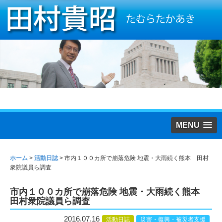
MENU
ホーム
>
活動日誌
>
市内１００カ所で崩落危険 地震・大雨続く熊本 田村
衆院議員ら調査
市内１００カ所で崩落危険 地震・大雨続く熊本
田村衆院議員ら調査
2016.07.16
活動日誌
災害・復興・被災者支援