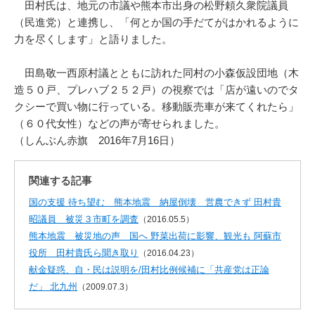
田村氏は、地元の市議や熊本市出身の松野頼久衆院議員
（民進党）と連携し、「何とか国の手だてがはかれるように
力を尽くします」と語りました。
田島敬一西原村議とともに訪れた同村の小森仮設団地（木
造５０戸、プレハブ２５２戸）の視察では「店が遠いのでタ
クシーで買い物に行っている。移動販売車が来てくれたら」
（６０代女性）などの声が寄せられました。
（しんぶん赤旗 2016年7月16日）
関連する記事
国の支援 待ち望む 熊本地震 納屋倒壊 営農できず 田村貴
昭議員 被災３市町を調査
（2016.05.5）
熊本地震 被災地の声 国へ 野菜出荷に影響、観光も 阿蘇市
役所 田村貴氏ら聞き取り
（2016.04.23）
献金疑惑、自・民は説明を/田村比例候補に「共産党は正論
だ」 北九州
（2009.07.3）