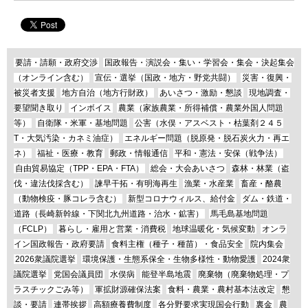
要請・請願・政府交渉
国政報告・演説会・集い・学習会・集会・決起集会
（オンライン含む）
宣伝・選挙（国政・地方・野党共闘）
災害・復興・
被災者支援
地方自治（地方行財政）
あいさつ・激励・懇談
現地調査・
要望聞き取り
インボイス
農業（家族農業・所得補償・農業外国人問題
等）
自衛隊・米軍・基地問題
公害（水俣・アスベスト・枯葉剤２４５
T・大気汚染・カネミ油症）
エネルギー問題（脱原発・脱石炭火力・再エ
ネ）
福祉・医療・教育
郵政・情報通信
平和・憲法・安保（戦争法）
自由貿易協定（TPP・EPA・FTA）
総会・大会あいさつ
森林・林業（盗
伐・違法伐採含む）
諫早干拓・有明海再生
漁業・水産業
畜産・酪農
（動物検疫・豚コレラ含む）
新型コロナウィルス、給付金
ダム・鉄道・
道路（長崎新幹線・下関北九州道路・治水・鉱害）
馬毛島基地問題
（FCLP）
暮らし・雇用と営業・消費税
地球温暖化・気候変動
オンラ
イン国政報告・政府要請
食料主権（種子・種苗）・食品安全
院内集会
2026衆議院選挙
環境保護・生態系保全・生物多様性・動物愛護
2024衆
議院選挙
党国会議員団
水俣病
能登半島地震
廃棄物（廃棄物処理・プ
ラスチックごみ等）
軍拡財源確保法案
食料・農業・農村基本法改定
懇
談・要請
連帯挨拶
高額療養費制度
各分野要求実現国会行動
裏金
農