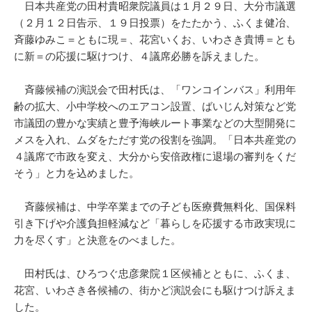
日本共産党の田村貴昭衆院議員は１月２９日、大分市議選
（２月１２日告示、１９日投票）をたたかう、ふくま健冶、
斉藤ゆみこ＝ともに現＝、花宮いくお、いわさき貴博＝とも
に新＝の応援に駆けつけ、４議席必勝を訴えました。
斉藤候補の演説会で田村氏は、「ワンコインバス」利用年
齢の拡大、小中学校へのエアコン設置、ばいじん対策など党
市議団の豊かな実績と豊予海峡ルート事業などの大型開発に
メスを入れ、ムダをただす党の役割を強調。「日本共産党の
４議席で市政を変え、大分から安倍政権に退場の審判をくだ
そう」と力を込めました。
斉藤候補は、中学卒業までの子ども医療費無料化、国保料
引き下げや介護負担軽減など「暮らしを応援する市政実現に
力を尽くす」と決意をのべました。
田村氏は、ひろつぐ忠彦衆院１区候補とともに、ふくま、
花宮、いわさき各候補の、街かど演説会にも駆けつけ訴えま
した。