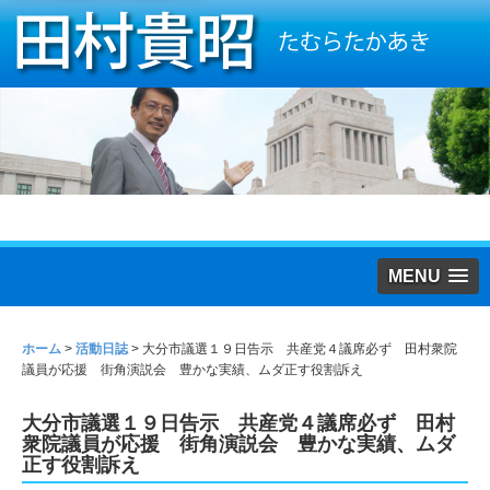
MENU
ホーム
>
活動日誌
>
大分市議選１９日告示 共産党４議席必ず 田村衆院
議員が応援 街角演説会 豊かな実績、ムダ正す役割訴え
大分市議選１９日告示 共産党４議席必ず 田村
衆院議員が応援 街角演説会 豊かな実績、ムダ
正す役割訴え