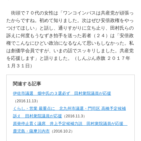
街頭で７０代の女性は「ワンコインバスは共産党が頑張っ
たからですね。初めて知りました。次はぜひ安倍政権をやっ
つけてほしい」と話し、通りすがりに立ち止り、田村氏らの
訴えに何度もうなずき拍手を送った若者（２４）は「安倍政
権でこんなにひどい政治になるなんて思いもしなかった。私
は創価学会員ですが、いまの話でスッキリしました。共産党
を応援します」と語りました。（しんぶん赤旗 ２０１７年
１月３１日）
関連する記事
伊佐市議選 畑中氏の３選必ず 田村衆院議員が応援
（2016.11.13）
くらし・営業 最重点に 北九州市議選・門司区 高橋予定候補
訴え 田村衆院議員が応援
（2016.11.3）
原発停止貫く議席 井上予定候補力説 田村衆院議員が応援
鹿児島・薩摩川内市
（2016.10.2）