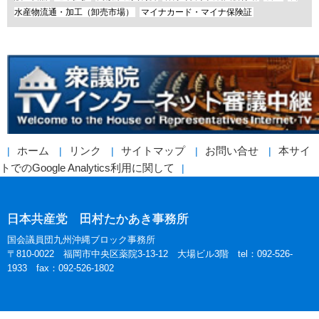
水産物流通・加工（卸売市場）
マイナカード・マイナ保険証
ホーム
リンク
サイトマップ
お問い合せ
本サイ
トでのGoogle Analytics利用に関して
日本共産党 田村たかあき事務所
国会議員団九州沖縄ブロック事務所
〒810-0022 福岡市中央区薬院3-13-12 大場ビル3階 tel：092-526-
1933 fax：092-526-1802