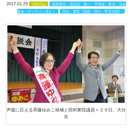
2017.01.29
活動日誌
国政報告・演説会・集い・学習会・集会・決起
集会（オンライン含む）
宣伝・選挙（国政・地方・野党共闘）
声援に応える斉藤ゆみこ候補と田村衆院議員＝２９日、大分
市