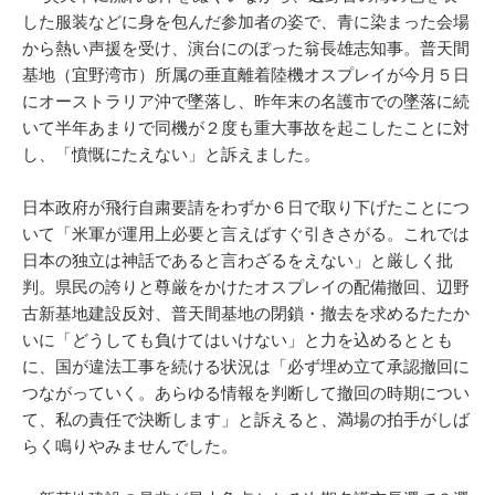
した服装などに身を包んだ参加者の姿で、青に染まった会場
から熱い声援を受け、演台にのぼった翁長雄志知事。普天間
基地（宜野湾市）所属の垂直離着陸機オスプレイが今月５日
にオーストラリア沖で墜落し、昨年末の名護市での墜落に続
いて半年あまりで同機が２度も重大事故を起こしたことに対
し、「憤慨にたえない」と訴えました。
日本政府が飛行自粛要請をわずか６日で取り下げたことにつ
いて「米軍が運用上必要と言えばすぐ引きさがる。これでは
日本の独立は神話であると言わざるをえない」と厳しく批
判。県民の誇りと尊厳をかけたオスプレイの配備撤回、辺野
古新基地建設反対、普天間基地の閉鎖・撤去を求めるたたか
いに「どうしても負けてはいけない」と力を込めるととも
に、国が違法工事を続ける状況は「必ず埋め立て承認撤回に
つながっていく。あらゆる情報を判断して撤回の時期につい
て、私の責任で決断します」と訴えると、満場の拍手がしば
らく鳴りやみませんでした。