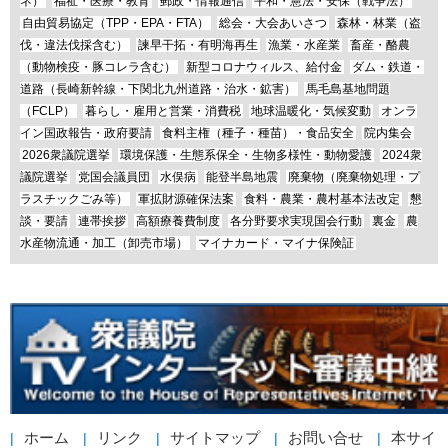
ネ）
福祉・医療・教育
郵政・情報通信
平和・憲法・安保（戦争法）
自由貿易協定（TPP・EPA・FTA）
総会・大会あいさつ
森林・林業（盗
伐・違法伐採含む）
諫早干拓・有明海再生
漁業・水産業
畜産・酪農
（動物検疫・豚コレラ含む）
新型コロナウィルス、給付金
ダム・鉄道・
道路（長崎新幹線・下関北九州道路・治水・鉱害）
馬毛島基地問題
（FCLP）
暮らし・雇用と営業・消費税
地球温暖化・気候変動
オンラ
イン国政報告・政府要請
食料主権（種子・種苗）・食品安全
院内集会
2026衆議院選挙
環境保護・生態系保全・生物多様性・動物愛護
2024衆
議院選挙
党国会議員団
水俣病
能登半島地震
廃棄物（廃棄物処理・プ
ラスチックごみ等）
軍拡財源確保法案
食料・農業・農村基本法改定
懇
談・要請
連帯挨拶
高額療養費制度
各分野要求実現国会行動
裏金
農
水産物流通・加工（卸売市場）
マイナカード・マイナ保険証
ホーム
リンク
サイトマップ
お問い合せ
本サイ