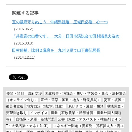
関連する記事
宝の議席守りぬこう 沖縄県議選 玉城氏必勝 心一つ
（2016.06.2）
「共産党の出番です」 大分・日田市演説会で田村議員力込め
（2015.03.8）
田村候補、比例２議席を 九州３県で山下書記局長
（2014.12.11）
要請・請願・政府交渉
国政報告・演説会・集い・学習会・集会・決起集会
（オンライン含む）
宣伝・選挙（国政・地方・野党共闘）
災害・復興・
被災者支援
地方自治（地方行財政）
あいさつ・激励・懇談
現地調査・
要望聞き取り
インボイス
農業（家族農業・所得補償・農業外国人問題
等）
自衛隊・米軍・基地問題
公害（水俣・アスベスト・枯葉剤２４５
T・大気汚染・カネミ油症）
エネルギー問題（脱原発・脱石炭火力・再エ