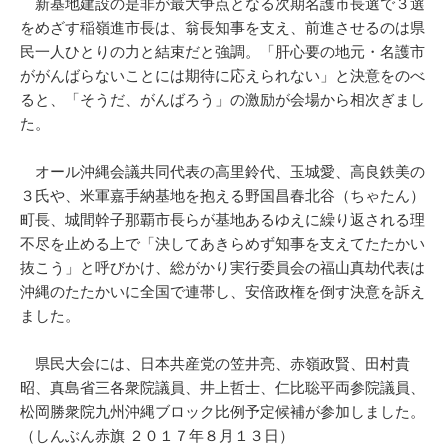
新基地建設の是非が最大争点となる次期名護市長選で３選
をめざす稲嶺進市長は、翁長知事を支え、前進させるのは県
民一人ひとりの力と結束だと強調。「肝心要の地元・名護市
ががんばらないことには期待に応えられない」と決意をのべ
ると、「そうだ、がんばろう」の激励が会場から相次ぎまし
た。
オール沖縄会議共同代表の高里鈴代、玉城愛、高良鉄美の
３氏や、米軍嘉手納基地を抱える野国昌春北谷（ちゃたん）
町長、城間幹子那覇市長らが基地あるゆえに繰り返される理
不尽を止める上で「決してあきらめず知事を支えてたたかい
抜こう」と呼びかけ、総がかり実行委員会の福山真劫代表は
沖縄のたたかいに全国で連帯し、安倍政権を倒す決意を訴え
ました。
県民大会には、日本共産党の笠井亮、赤嶺政賢、田村貴
昭、真島省三各衆院議員、井上哲士、仁比聡平両参院議員、
松岡勝衆院九州沖縄ブロック比例予定候補が参加しました。
（しんぶん赤旗 ２０１７年８月１３日）