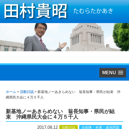
MENU
ホーム
>
活動日誌
>
新基地ノーあきらめない 翁長知事・県民が結束 沖
縄県民大会に４万５千人
新基地ノーあきらめない 翁長知事・県民が結
束 沖縄県民大会に４万５千人
2017.08.12
活動日誌
自衛隊・米軍・基地問題