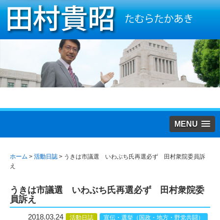
MENU
ホーム
>
活動日誌
>
うきは市議選 いわぶち氏再選必ず 田村衆院委員訴
え
うきは市議選 いわぶち氏再選必ず 田村衆院委
員訴え
2018.03.24
活動日誌
宣伝・選挙（国政・地方・野党共闘）