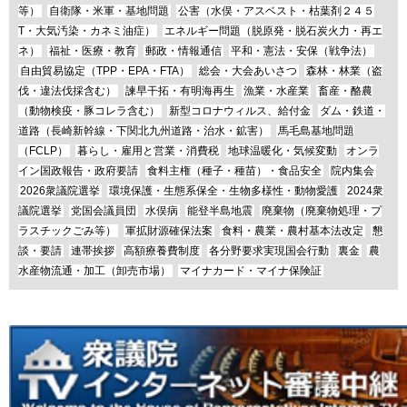
等）
自衛隊・米軍・基地問題
公害（水俣・アスベスト・枯葉剤２４５
T・大気汚染・カネミ油症）
エネルギー問題（脱原発・脱石炭火力・再エ
ネ）
福祉・医療・教育
郵政・情報通信
平和・憲法・安保（戦争法）
自由貿易協定（TPP・EPA・FTA）
総会・大会あいさつ
森林・林業（盗
伐・違法伐採含む）
諫早干拓・有明海再生
漁業・水産業
畜産・酪農
（動物検疫・豚コレラ含む）
新型コロナウィルス、給付金
ダム・鉄道・
道路（長崎新幹線・下関北九州道路・治水・鉱害）
馬毛島基地問題
（FCLP）
暮らし・雇用と営業・消費税
地球温暖化・気候変動
オンラ
イン国政報告・政府要請
食料主権（種子・種苗）・食品安全
院内集会
2026衆議院選挙
環境保護・生態系保全・生物多様性・動物愛護
2024衆
議院選挙
党国会議員団
水俣病
能登半島地震
廃棄物（廃棄物処理・プ
ラスチックごみ等）
軍拡財源確保法案
食料・農業・農村基本法改定
懇
談・要請
連帯挨拶
高額療養費制度
各分野要求実現国会行動
裏金
農
水産物流通・加工（卸売市場）
マイナカード・マイナ保険証