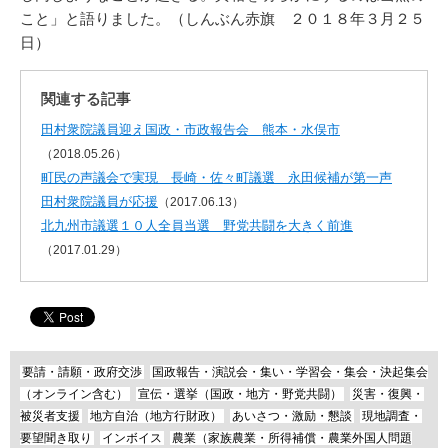
こと」と語りました。（しんぶん赤旗 ２０１８年３月２５
日）
関連する記事
田村衆院議員迎え国政・市政報告会 熊本・水俣市
（2018.05.26）
町民の声議会で実現 長崎・佐々町議選 永田候補が第一声
田村衆院議員が応援
（2017.06.13）
北九州市議選１０人全員当選 野党共闘を大きく前進
（2017.01.29）
要請・請願・政府交渉
国政報告・演説会・集い・学習会・集会・決起集会
（オンライン含む）
宣伝・選挙（国政・地方・野党共闘）
災害・復興・
被災者支援
地方自治（地方行財政）
あいさつ・激励・懇談
現地調査・
要望聞き取り
インボイス
農業（家族農業・所得補償・農業外国人問題