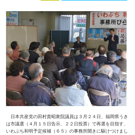
日本共産党の田村貴昭衆院議員は３月２４日、福岡県うき
は市議選（４月１５日告示、２２日投票）で再選を目指す、
いわぶち和明予定候補（６５）の事務所開きに駆けつけまし