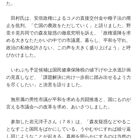
た。
田村氏は、安倍政権によるコメの直接交付金や種子法の廃
止を批判。「亡国の農政をただしていく」と語りました。野
党６党共同での森友疑惑の徹底究明を訴え、「政権退陣を求
める大きなたたかいの中での市議選。暮らし、平和を守れ、
政治の私物化許さない、この声を大きく盛り上げよう」と呼
びかけました。
いわぶち予定候補は国民健康保険税の値下げや上水道計画
の見直しなど、「課題解決に向け一歩前に踏み出せるよう力
を尽くしたい」と決意を語りました。
無所属の男性市議が平和を求める共闘推進と、国にものが
言える市議会への改革を求め、あいさつしました。
参加した岩元洋子さん（７８）は、「森友疑惑などやるこ
となすこと国民をばかにしている。うやむやにすれば繰り返
し同じようなことが起きる。真相を明らかにするのは当然の