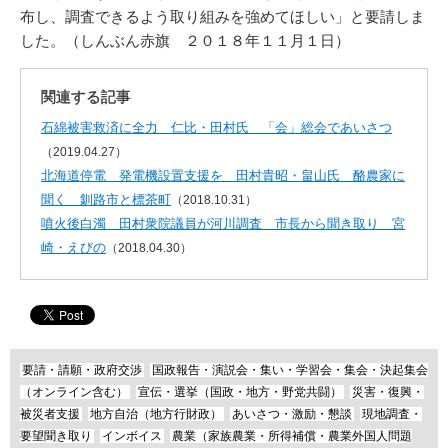
布し、調査できるよう取り組みを強めてほしい」と要請しま
した。（しんぶん赤旗 ２０１８年１１月１日）
関連する記事
石綿被害救済に全力 仁比・田村氏 「会」総会であいさつ
（2019.04.27）
北海道停電 発電機設置支援を 田村貴昭・畠山氏 酪農家に
聞く 釧路市と標茶町
（2018.10.31）
噴火後白濁 田村衆院議員が河川調査 市長から聞き取り 宮
崎・えびの
（2018.04.30）
要請・請願・政府交渉
国政報告・演説会・集い・学習会・集会・決起集会
（オンライン含む）
宣伝・選挙（国政・地方・野党共闘）
災害・復興・
被災者支援
地方自治（地方行財政）
あいさつ・激励・懇談
現地調査・
要望聞き取り
インボイス
農業（家族農業・所得補償・農業外国人問題