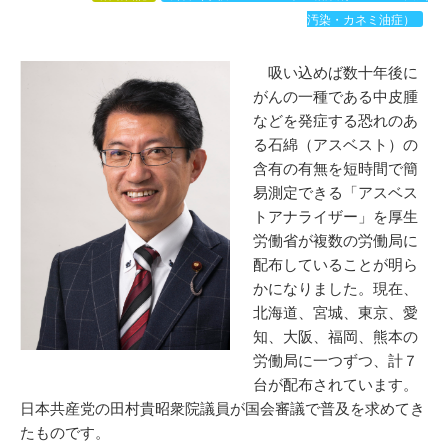
汚染・カネミ油症）
吸い込めば数十年後に
がんの一種である中皮腫
などを発症する恐れのあ
る石綿（アスベスト）の
含有の有無を短時間で簡
易測定できる「アスベス
トアナライザー」を厚生
労働省が複数の労働局に
配布していることが明ら
かになりました。現在、
北海道、宮城、東京、愛
知、大阪、福岡、熊本の
労働局に一つずつ、計７
台が配布されています。
日本共産党の田村貴昭衆院議員が国会審議で普及を求めてき
たものです。