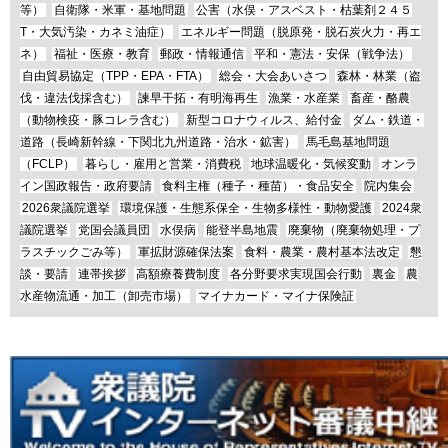
等）
自衛隊・米軍・基地問題
公害（水俣・アスベスト・枯葉剤２４５
T・大気汚染・カネミ油症）
エネルギー問題（脱原発・脱石炭火力・再エ
ネ）
福祉・医療・教育
郵政・情報通信
平和・憲法・安保（戦争法）
自由貿易協定（TPP・EPA・FTA）
総会・大会あいさつ
森林・林業（盗
伐・違法伐採含む）
諫早干拓・有明海再生
漁業・水産業
畜産・酪農
（動物検疫・豚コレラ含む）
新型コロナウィルス、給付金
ダム・鉄道・
道路（長崎新幹線・下関北九州道路・治水・鉱害）
馬毛島基地問題
（FCLP）
暮らし・雇用と営業・消費税
地球温暖化・気候変動
オンラ
イン国政報告・政府要請
食料主権（種子・種苗）・食品安全
院内集会
2026衆議院選挙
環境保護・生態系保全・生物多様性・動物愛護
2024衆
議院選挙
党国会議員団
水俣病
能登半島地震
廃棄物（廃棄物処理・プ
ラスチックごみ等）
軍拡財源確保法案
食料・農業・農村基本法改定
懇
談・要請
連帯挨拶
高額療養費制度
各分野要求実現国会行動
裏金
農
水産物流通・加工（卸売市場）
マイナカード・マイナ保険証