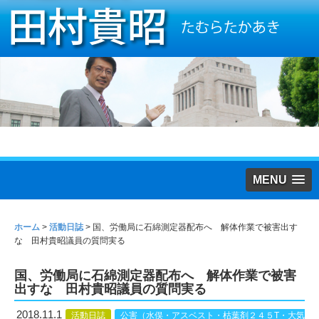
MENU
ホーム
>
活動日誌
>
国、労働局に石綿測定器配布へ 解体作業で被害出す
な 田村貴昭議員の質問実る
国、労働局に石綿測定器配布へ 解体作業で被害
出すな 田村貴昭議員の質問実る
2018.11.1
活動日誌
公害（水俣・アスベスト・枯葉剤２４５T・大気