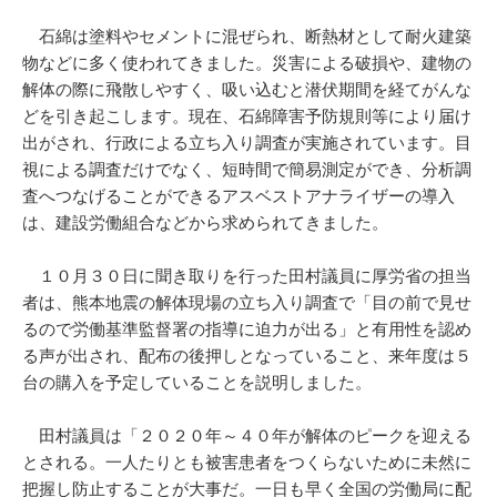
石綿は塗料やセメントに混ぜられ、断熱材として耐火建築
物などに多く使われてきました。災害による破損や、建物の
解体の際に飛散しやすく、吸い込むと潜伏期間を経てがんな
どを引き起こします。現在、石綿障害予防規則等により届け
出がされ、行政による立ち入り調査が実施されています。目
視による調査だけでなく、短時間で簡易測定ができ、分析調
査へつなげることができるアスベストアナライザーの導入
は、建設労働組合などから求められてきました。
１０月３０日に聞き取りを行った田村議員に厚労省の担当
者は、熊本地震の解体現場の立ち入り調査で「目の前で見せ
るので労働基準監督署の指導に迫力が出る」と有用性を認め
る声が出され、配布の後押しとなっていること、来年度は５
台の購入を予定していることを説明しました。
田村議員は「２０２０年～４０年が解体のピークを迎える
とされる。一人たりとも被害患者をつくらないために未然に
把握し防止することが大事だ。一日も早く全国の労働局に配