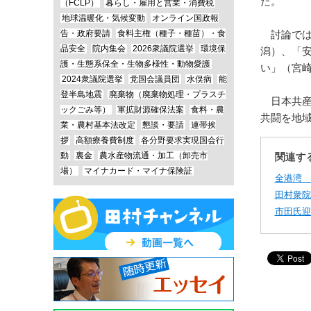
た。
（FCLP）
暮らし・雇用と営業・消費税
地球温暖化・気候変動
オンライン国政報
告・政府要請
食料主権（種子・種苗）・食
討論では
品安全
院内集会
2026衆議院選挙
環境保
潟）、「
護・生態系保全・生物多様性・動物愛護
い」（宮
2024衆議院選挙
党国会議員団
水俣病
能
登半島地震
廃棄物（廃棄物処理・プラスチ
日本共産
ックごみ等）
軍拡財源確保法案
食料・農
共闘を地域
業・農村基本法改定
懇談・要請
連帯挨
拶
高額療養費制度
各分野要求実現国会行
動
裏金
農水産物流通・加工（卸売市
関連す
場）
マイナカード・マイナ保険証
全港湾
田村衆院
市田氏迎