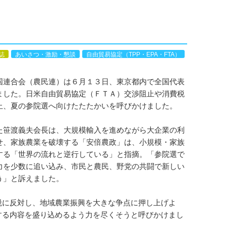
誌
あいさつ・激励・懇談
自由貿易協定（TPP・EPA・FTA）
連合会（農民連）は６月１３日、東京都内で全国代表
ました。日米自由貿易協定（ＦＴＡ）交渉阻止や消費税
止、夏の参院選へ向けたたたかいを呼びかけました。
笹渡義夫会長は、大規模輸入を進めながら大企業の利
せ、家族農業を破壊する「安倍農政」は、小規模・家族
する「世界の流れと逆行している」と指摘。「参院選で
力を少数に追い込み、市民と農民、野党の共闘で新しい
う」と訴えました。
に反対し、地域農業振興を大きな争点に押し上げよ
する内容を盛り込めるよう力を尽くそうと呼びかけまし