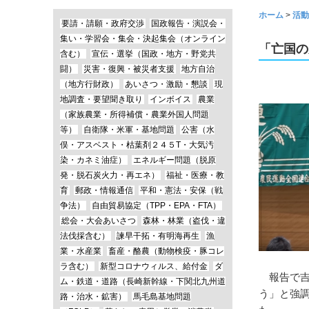
ホーム
>
活動
要請・請願・政府交渉
国政報告・演説会・
集い・学習会・集会・決起集会（オンライン
「亡国の
含む）
宣伝・選挙（国政・地方・野党共
闘）
災害・復興・被災者支援
地方自治
（地方行財政）
あいさつ・激励・懇談
現
地調査・要望聞き取り
インボイス
農業
（家族農業・所得補償・農業外国人問題
等）
自衛隊・米軍・基地問題
公害（水
俣・アスベスト・枯葉剤２４５T・大気汚
染・カネミ油症）
エネルギー問題（脱原
発・脱石炭火力・再エネ）
福祉・医療・教
育
郵政・情報通信
平和・憲法・安保（戦
争法）
自由貿易協定（TPP・EPA・FTA）
総会・大会あいさつ
森林・林業（盗伐・違
法伐採含む）
諫早干拓・有明海再生
漁
業・水産業
畜産・酪農（動物検疫・豚コレ
ラ含む）
新型コロナウィルス、給付金
ダ
報告で吉
ム・鉄道・道路（長崎新幹線・下関北九州道
う」と強
路・治水・鉱害）
馬毛島基地問題