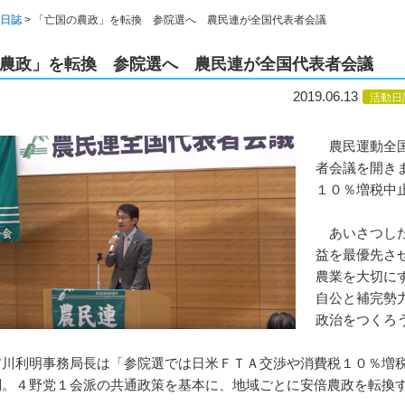
日誌
>
「亡国の農政」を転換 参院選へ 農民連が全国代表者会議
農政」を転換 参院選へ 農民連が全国代表者会議
2019.06.13
活動日
農民運動全国
者会議を開き
１０％増税中
あいさつした
益を最優先さ
農業を大切に
自公と補完勢
政治をつくろ
川利明事務局長は「参院選では日米ＦＴＡ交渉や消費税１０％増税
調。４野党１会派の共通政策を基本に、地域ごとに安倍農政を転換