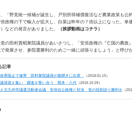
、「野党統一候補が誕生し、戸別所得補償復活など農業政策も公約
安倍政権の下で輸入が拡大し、白菜は昨年の７倍以上になった。単
崎）などの発言がありました。
（挨拶動画はコチラ）
党の田村貴昭衆院議員があいさつし、「安倍政権の『亡国の農政』
で発展させ、参院選勝利のためご一緒に頑張りましょう」と呼びかけま
る記事
 改憲阻止で連帯 田村衆院議員が旗開きに出席
（2018.01.15）
議員迎え集い 躍進を誓い合う 熊本・八代
（2016.10.29）
え北九州市議選活動者会議 安倍自公政権と対決 党の役割語り勝利を
（201