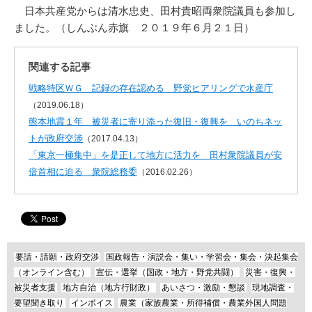
日本共産党からは清水忠史、田村貴昭両衆院議員も参加し
ました。（しんぶん赤旗 ２０１９年６月２１日）
関連する記事
戦略特区ＷＧ 記録の存在認める 野党ヒアリングで水産庁
（2019.06.18）
熊本地震１年 被災者に寄り添った復旧・復興を いのちネッ
トが政府交渉
（2017.04.13）
「東京一極集中」を是正して地方に活力を 田村衆院議員が安
倍首相に迫る 衆院総務委
（2016.02.26）
要請・請願・政府交渉
国政報告・演説会・集い・学習会・集会・決起集会
（オンライン含む）
宣伝・選挙（国政・地方・野党共闘）
災害・復興・
被災者支援
地方自治（地方行財政）
あいさつ・激励・懇談
現地調査・
要望聞き取り
インボイス
農業（家族農業・所得補償・農業外国人問題