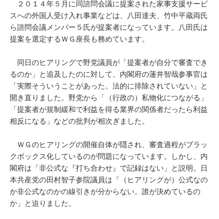
２０１４年５月に同諮問会議に提案された家事支援サービ
スへの外国人受け入れ事業などは、八田達夫、竹中平蔵両氏
ら諮問会議メンバー５氏が提案者になっています。八田氏は
提案を選定するＷＧ座長も務めています。
同日のヒアリングで野党議員が「提案者が自分で審査でき
るのか」と追及したのに対して、内閣府の蓮井智哉参事官は
「実際そういうことがあった。法的に排除されていない」と
開き直りました。野党から「（行政の）私物化につながる」
「提案者が規制緩和で利益を得る業界の関係者だったら利益
相反になる」などの批判が相次ぎました。
ＷＧのヒアリングの開催自体が隠され、審査過程がブラッ
クボックス化しているのが問題になっています。しかし、内
閣府は「非公式な『打ち合わせ』で記録はない」と説明。日
本共産党の田村智子参院議員は「（ヒアリングが）公式なの
か非公式なのかの線引きが分からない。誰が決めているの
か」と迫りました。