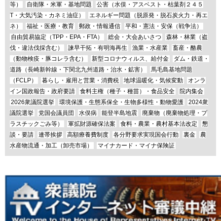
等）
自衛隊・米軍・基地問題
公害（水俣・アスベスト・枯葉剤２４５
T・大気汚染・カネミ油症）
エネルギー問題（脱原発・脱石炭火力・再エ
ネ）
福祉・医療・教育
郵政・情報通信
平和・憲法・安保（戦争法）
自由貿易協定（TPP・EPA・FTA）
総会・大会あいさつ
森林・林業（盗
伐・違法伐採含む）
諫早干拓・有明海再生
漁業・水産業
畜産・酪農
（動物検疫・豚コレラ含む）
新型コロナウィルス、給付金
ダム・鉄道・
道路（長崎新幹線・下関北九州道路・治水・鉱害）
馬毛島基地問題
（FCLP）
暮らし・雇用と営業・消費税
地球温暖化・気候変動
オンラ
イン国政報告・政府要請
食料主権（種子・種苗）・食品安全
院内集会
2026衆議院選挙
環境保護・生態系保全・生物多様性・動物愛護
2024衆
議院選挙
党国会議員団
水俣病
能登半島地震
廃棄物（廃棄物処理・プ
ラスチックごみ等）
軍拡財源確保法案
食料・農業・農村基本法改定
懇
談・要請
連帯挨拶
高額療養費制度
各分野要求実現国会行動
裏金
農
水産物流通・加工（卸売市場）
マイナカード・マイナ保険証