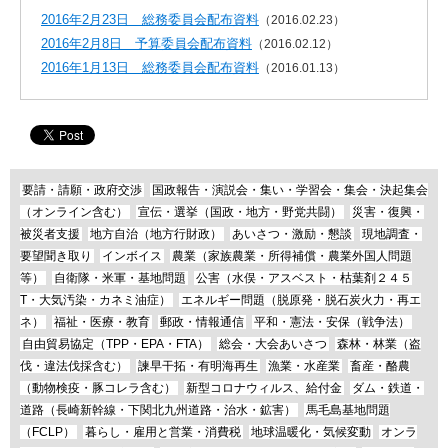
2016年2月23日 総務委員会配布資料
（2016.02.23）
2016年2月8日 予算委員会配布資料
（2016.02.12）
2016年1月13日 総務委員会配布資料
（2016.01.13）
要請・請願・政府交渉
国政報告・演説会・集い・学習会・集会・決起集会
（オンライン含む）
宣伝・選挙（国政・地方・野党共闘）
災害・復興・
被災者支援
地方自治（地方行財政）
あいさつ・激励・懇談
現地調査・
要望聞き取り
インボイス
農業（家族農業・所得補償・農業外国人問題
等）
自衛隊・米軍・基地問題
公害（水俣・アスベスト・枯葉剤２４５
T・大気汚染・カネミ油症）
エネルギー問題（脱原発・脱石炭火力・再エ
ネ）
福祉・医療・教育
郵政・情報通信
平和・憲法・安保（戦争法）
自由貿易協定（TPP・EPA・FTA）
総会・大会あいさつ
森林・林業（盗
伐・違法伐採含む）
諫早干拓・有明海再生
漁業・水産業
畜産・酪農
（動物検疫・豚コレラ含む）
新型コロナウィルス、給付金
ダム・鉄道・
道路（長崎新幹線・下関北九州道路・治水・鉱害）
馬毛島基地問題
（FCLP）
暮らし・雇用と営業・消費税
地球温暖化・気候変動
オンラ